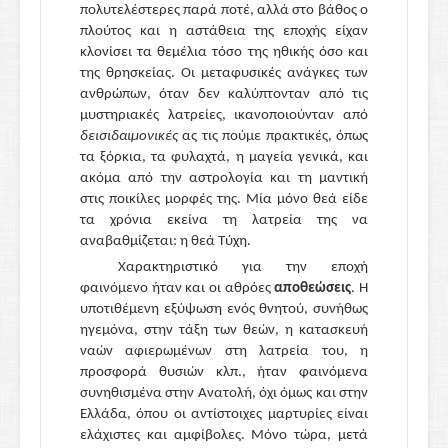
πολυτελέστερες παρά ποτέ, αλλά στο βάθος ο
πλούτος και η αστάθεια της εποχής είχαν
κλονίσει τα θεμέλια τόσο της ηθικής όσο και
της θρησκείας. Οι μεταφυσικές ανάγκες των
ανθρώπων, όταν δεν καλύπτονταν από τις
μυστηριακές λατρείες, ικανοποιούνταν από
δεισιδαιμονικές
ας τις πούμε πρακτικές, όπως
τα ξόρκια, τα φυλαχτά, η μαγεία γενικά, και
ακόμα από την αστρολογία και τη μαντική
στις ποικίλες μορφές της. Μία μόνο θεά είδε
τα χρόνια εκείνα τη λατρεία της να
αναβαθμίζεται: η θεά Τύχη.
Χαρακτηριστικό για την εποχή
φαινόμενο ήταν και οι αθρόες
αποθεώσεις
. Η
υποτιθέμενη εξύψωση ενός θνητού, συνήθως
ηγεμόνα, στην τάξη των θεών, η κατασκευή
ναών αφιερωμένων στη λατρεία του, η
προσφορά θυσιών κλπ., ήταν φαινόμενα
συνηθισμένα στην Ανατολή, όχι όμως και στην
Ελλάδα, όπου οι αντίστοιχες μαρτυρίες είναι
ελάχιστες και αμφίβολες. Μόνο τώρα, μετά