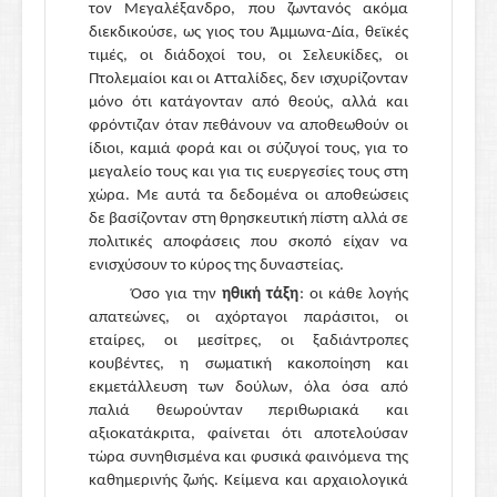
τον Μεγαλέξανδρο, που ζωντανός ακόμα
διεκδικούσε, ως γιος του Άμμωνα-Δία, θεϊκές
τιμές, οι διάδοχοί του, οι Σελευκίδες, οι
Πτολεμαίοι και οι Ατταλίδες, δεν ισχυρίζονταν
μόνο ότι κατάγονταν από θεούς, αλλά και
φρόντιζαν όταν πεθάνουν να αποθεωθούν οι
ίδιοι, καμιά φορά και οι σύζυγοί τους, για το
μεγαλείο τους και για τις ευεργεσίες τους στη
χώρα. Με αυτά τα δεδομένα οι αποθεώσεις
δε βασίζονταν στη θρησκευτική πίστη αλλά σε
πολιτικές αποφάσεις που σκοπό είχαν να
ενισχύσουν το κύρος της δυναστείας.
Όσο για την
ηθική τάξη
: οι κάθε λογής
απατεώνες, οι αχόρταγοι παράσιτοι, οι
εταίρες, οι μεσίτρες, οι ξαδιάντροπες
κουβέντες, η σωματική κακοποίηση και
εκμετάλλευση των δούλων, όλα όσα από
παλιά θεωρούνταν περιθωριακά και
αξιοκατάκριτα, φαίνεται ότι αποτελούσαν
τώρα συνηθισμένα και φυσικά φαινόμενα της
καθημερινής ζωής. Κείμενα και αρχαιολογικά