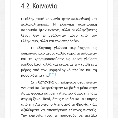
5.5.ΣΤ. Άλλοι πεζογράφοι
4.2. Κοινωνία
5.5.Ζ. Φιλοσοφία
5.5.Η. Επιστήμες
Η ελληνιστική κοινωνία ήταν
πολυεθνική
και
5.6. Επιλεγόμενα στην Ελληνορωμαϊκή εποχή...
πολυπολιτισμική
. Η ελληνική πολιτισμική
5.7. ...και η συνέχεια
παρουσία ήταν έντονη, αλλά οι
ελληνίζοντες
ξένοι δεν επηρεάζονταν μόνο από τον
Ελληνισμό, αλλά και τον επηρέαζαν.
Η
ελληνική γλώσσα
κυριάρχησε ως
επικοινωνιακό μέσο, καθώς τώρα τη μάθαιναν
και τη χρησιμοποιούσαν ως
Κοινή
γλώσσα
πλήθος λαοί, αλλά και έχασε με την τριβή ένα
μέρος από τον μορφολογικό πλούτο και τη
[161]
μουσικότητά της.
Στη
θρησκεία
οι ελληνικοί θεοί έγιναν
γνωστοί και λατρεύτηκαν ως βαθιά μέσα στην
Ασία, φυσικά και στην Αίγυπτο· όμως την ίδια
στιγμή ξένοι θεοί, όπως η Ίσιδα και ο Όσιρης
από την Αίγυπτο, ο Άττης από τη Φρυγία κ.ά.,
αξιώθηκαν να αποκτήσουν έλληνες πιστούς.
Την επιτυχία τους τη χρωστούν σε μεγάλο