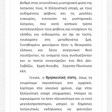
βαθμό στην ανατολίτικη
μυστηριακή
φύση της
λατρείας τους. Η Ελληνιστική εποχή, με τους
αυξημένους φόβους και τις μεγάλες
ευκαιρίες, ευνοούσε τις μυστηριακές
λατρείες, που κατά κάποιον τρόπο
καταλαγιάζουν τους φόβους και ενισχύουν τις
ελπίδες για ευδαιμονία, αν όχι σε τούτη,
τουλάχιστο στη μεταθανάτια ζωή.
Συνηθισμένο φαινόμενο ήταν η
θεοκρασία
:
έλληνες και ξένοι συγγενικοί θεοί
ταυτίζονταν, τα ονόματά τους συνδυάζονταν
και οι πιστοί αναγνώριζαν ένα θεό Δία-
Σαβάζιο, Ερμή-Άνουβη, Σάραπη-Πλούτωνα
κλπ.
Γενικά, η
θρησκευτική πίστη
, όπως τη
γνωρίσαμε περισσότερο στα αρχαϊκά,
λιγότερο στα κλασικά χρόνια, είχε στην
Ελληνιστική εποχή υποχωρήσει. Μπορεί τα
αφιερώματα να ήταν πλουσιότερα και οι ναοί
μεγαλοπρεπέστεροι, μπορεί οι δημόσιες
λατρευτικές εκδηλώσεις να φάνταζαν