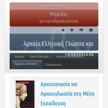
www.greek-language.gr
Ψηφίδες
για την ελληνική γλώσσα
Αρχαία Ελληνική Γλώσσα και
Γραμματεία
Αρχική
Νέα Ελληνική
Νεοελλ. Λογοτεχνία
Αρχαία Ελληνική
Ενημέρωση
Αρχαιογνωσία και
Αρχαιογλωσσία στη Μέση
Εκπαίδευση