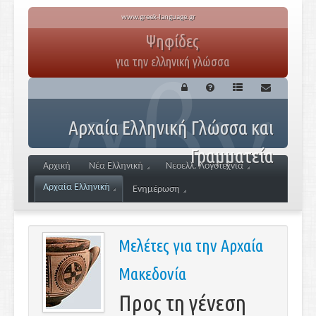
www.greek-language.gr
Ψηφίδες
για την ελληνική γλώσσα
Αρχαία Ελληνική Γλώσσα και
Γραμματεία
Αρχική
Νέα Ελληνική
Νεοελλ. Λογοτεχνία
Αρχαία Ελληνική
Ενημέρωση
Μελέτες για την Αρχαία
Μακεδονία
Προς τη γένεση