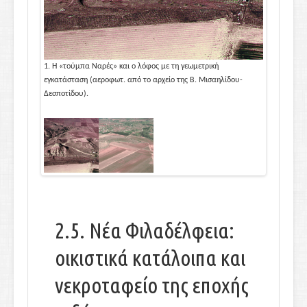
us
ή
1. Η «τούμπα Ναρές» και ο λόφος με τη γεωμετρική
2. Η «τράπεζ
εγκατάσταση (αεροφωτ. από το αρχείο της Β. Μισαηλίδου-
εγκατάσταση 
Δεσποτίδου).
2.5. Νέα Φιλαδέλφεια:
οικιστικά κατάλοιπα και
νεκροταφείο της εποχής