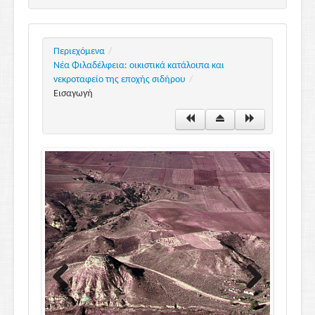
Τα νεκροταφεία
To Ηράκλειον
Λήμματα
Περιεχόμενα
/
Νέα Φιλαδέλφεια: οικιστικά κατάλοιπα και
νεκροταφείο της εποχής σιδήρου
/
Εισαγωγή
Previo
Next