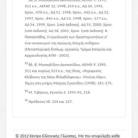
Βλ. Β. Μισαηλίδου-Δεσποτίδου,
ΑΕΜΘ
9, 1995,
311 κ.ε.,
ΑΕΜΘ
12, 1998, 259 κ.ε.,
ΑΔ
50, 1995,
Χρον., 470 κ.ε.,
ΑΔ
51, 1996, Χρον., 442 κ.ε.,
ΑΔ
52,
1997, Χρον., 645 κ.ε.,
ΑΔ
53, 1998, Χρον., 577 κ.ε.,
ΑΔ
54, 1999, Χρον. (υπό έκδοση),
ΑΔ
55, 2000, Χρον.
(υπό έκδοση),
ΑΔ
56, 2001, Χρον. (υπό έκδοση). Κ.
Παπαστάθης,
Η οργάνωση των δραστηριοτήτων σ'
ένα νοικοκυριό της πρώιμης Εποχής σιδήρου
(Μεταπτυχιακή διπλωμ. εργασία. Τμήμα Ιστορίας και
Αρχαιολογίας ΑΠΘ - 2003).
93
Βλ. Β. Μισαηλίδου-Δεσποτίδου,
ΑΕΜΘ
9, 1995,
311 και κυρίως 313 κ.ε., της ίδιας, «Κεραμικός
Κλίβανος της Νέας Φιλαδέλφειας»,
Μνείας Χάριν.
Τόμος στη μνήμη Μαίρης Σιγανίδου
(1998), 161-175.
94
Μ. Τιβέριος,
Εγνατία
3, 1991-92, 216.
95
Ηρόδοτος VII. 124 και 127.
© 2012 Κέντρο Ελληνικής Γλώσσας, Με την επιφύλαξη κάθε