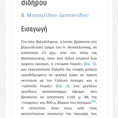
σιδήρου
Β. Μισαηλίδου-Δεσποτίδου
Εισαγωγή
Στη Νέα Φιλαδέλφεια, η οποία βρίσκεται στο
βορειοδυτικό τμήμα του Ν. Θεσσαλονίκης, σε
απόσταση 23 χλμ. από την πόλη της
Θεσσαλονίκης, ήταν από παλιά γνωστοί δυο
αρχαίοι οικισμοί, η «τούμπα Ναρές» (
Εικ. 1
),
μια εγκατάσταση δηλαδή της εποχής χαλκού
εγκαθιδρυμένη σε φυσικό λόφο σε άμεση
γειτνίαση με τον Γαλλικό ποταμό, και η
«τράπεζα Ναρές» (
Εικ. 2
), ένα μεγάλου
μεγέθους τραπεζιόσχημο ύψωμα, που
βρίσκεται σε απόσταση 1100 μ. ΒΑ της
[90]
«τούμπας» και 800 μ. βόρεια του ποταμού
.
Η τελευταία ήταν ένας από τους
μεγαλύτερους οικισμούς της περιοχής των