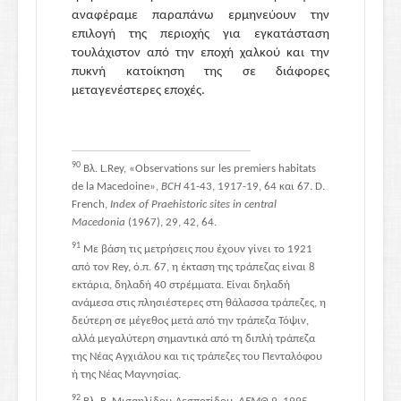
αναφέραμε παραπάνω ερμηνεύουν την
επιλογή της περιοχής για εγκατάσταση
τουλάχιστον από την εποχή χαλκού και την
πυκνή κατοίκηση της σε διάφορες
μεταγενέστερες εποχές.
90
Βλ
. L.Rey, «Observations sur les premiers habitats
de la Macedoine»,
BCH
41-43, 1917-19, 64
και
67.
D.
French,
Index of Praehistoric sites in central
Macedonia
(1967), 29, 42, 64.
91
Με βάση τις μετρήσεις που έχουν γίνει το 1921
από τον Rey, ό.π. 67, η έκταση της τράπεζας είναι 8
εκτάρια, δηλαδή 40 στρέμματα. Είναι δηλαδή
ανάμεσα στις πλησιέστερες στη θάλασσα τράπεζες, η
δεύτερη σε μέγεθος μετά από την τράπεζα Τόψιν,
αλλά μεγαλύτερη σημαντικά από τη διπλή τράπεζα
της Νέας Αγχιάλου και τις τράπεζες του Πενταλόφου
ή της Νέας Μαγνησίας.
92