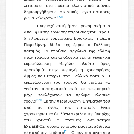
λειτουργεί στα πρώιμα ελληνιστικά χρόνια,
δημιουργήθηκαν οικιστικές εγκαταστάσεις
[93]
ρωμαϊκών χρόνων
.
Η περιοχή αυτή ήταν προνομιακή από
άποψη θέσης λόγω της παρουσίας του νερού.
5 χιλιόμετρα βορειότερα βρισκόταν η λίμνη
Πικρολίμνη, δίπλα της έρρεε ο Γαλλικός
ποταμός. Τα πλούσια αργιλικά της εδάφη
ήταν εύφορα και αποδοτικά για τη γεωργική
εκμετάλλευση. Μεγάλο πλούτο όμως
προσκόμιζε στην περιοχή η χρυσοφόρος
άμμος που υπήρχε στον Γαλλικό ποταμό. Η
εκμετάλλευση του χρυσού θα πρέπει να
γινόταν συστηματικά από τα γεωμετρικά
μέχρι τουλάχιστον τα πρώιμα κλασικά
[94]
χρόνια
με την περισυλλογή ψηγμάτων του
από τις όχθες του ποταμού. Είναι
χαρακτηριστικό ότι λόγω ακριβώς της ύπαρξης
του χρυσού ο ποταμός ονομάστηκε
ΕΧΕΙΔΩΡΟΣ, όνομα το οποίο μας παραδίδεται
[95]
ήδη από τον Ηρόδοτο
. Οι συνισταμένες που