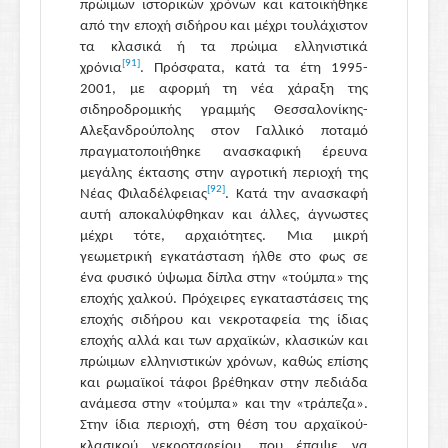
πρώιμων ιστορικών χρόνων και κατοικήθηκε
από την εποχή σιδήρου και μέχρι τουλάχιστον
τα κλασικά ή τα πρώιμα ελληνιστικά
[91]
χρόνια
. Πρόσφατα, κατά τα έτη 1995-
2001, με αφορμή τη νέα χάραξη της
σιδηροδρομικής γραμμής Θεσσαλονίκης-
Αλεξανδρούπολης στον Γαλλικό ποταμό
πραγματοποιήθηκε ανασκαφική έρευνα
μεγάλης έκτασης στην αγροτική περιοχή της
[92]
Νέας Φιλαδέλφειας
. Κατά την ανασκαφή
αυτή αποκαλύφθηκαν και άλλες, άγνωστες
μέχρι τότε, αρχαιότητες. Μια μικρή
γεωμετρική εγκατάσταση ήλθε στο φως σε
ένα φυσικό ύψωμα δίπλα στην «τούμπα» της
εποχής χαλκού. Πρόχειρες εγκαταστάσεις της
εποχής σιδήρου και νεκροταφεία της ίδιας
εποχής αλλά και των αρχαϊκών, κλασικών και
πρώιμων ελληνιστικών χρόνων, καθώς επίσης
και ρωμαϊκοί τάφοι βρέθηκαν στην πεδιάδα
ανάμεσα στην «τούμπα» και την «τράπεζα».
Στην ίδια περιοχή, στη θέση του αρχαϊκού-
κλασικού νεκροταφείου, που έπαψε να