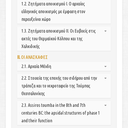
Γενικά
1.2. Ζητήματα αποικισμού Ι. Ο αρχαίος
Οικισμοί
ελληνικός αποικισμός με έμφαση στον
Διατροφή
περευξείνιο χώρο
Κεραμική
1.3. Ζητήματα αποικισμού ΙΙ. Οι Ευβοείς στις
Μεταλλοτεχνία
ακτές του Θερμαϊκού Κόλπου και της
Τάφοι
Χαλκιδικής
Βιβλιογραφία
II.
ΟΙ ΑΝΑΣΚΑΦΕΣ
Πρόλογος
Οι πηγές
2.1. Αρχαία Μένδη
Ευρήματα από οικισμούς με μάλλον εντόπιο
Εισαγωγή
2.2. Στοιχεία της εποχής του σιδήρου από την
πληθυσμό
Οικισμός
Ευρήματα από θεωρούμενες ευβοϊκές αποικίες
τράπεζα και το νεκροταφείο της Τούμπας
Παράλιο Νεκτροταφείο
Ευρήματα που σχετίζονται με ταφικά έθιμα
Θεσσαλονίκης
Ιερό του Ποσειδώνα στο Ποσείδι
Ευρήματα που σχετίζονται με ιερά
Ανατολικό τμήμα του Θερμαϊκού κόλπου.
2.3. Assiros toumba in the 8th and 7th
Βιβλιογραφία
Μερικές σκέψεις
Διαδικασίες οργάνωσης του χώρου
centuries BC: the apsidal structures of phase 1
Λήμματα
Στοιχεία από τις ανασκαφές στα πλατώματα
and their function
Αναφορές στη σταδιακή πολεοδομική οργάνωση