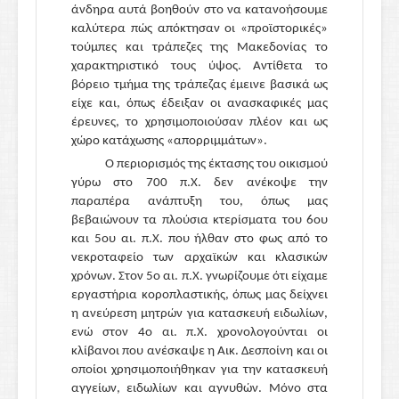
άνδηρα αυτά βοηθούν στο να κατανοήσουμε
καλύτερα πώς απόκτησαν οι «προϊστορικές»
τούμπες και τράπεζες της Μακεδονίας το
χαρακτηριστικό τους ύψος. Αντίθετα το
βόρειο τμήμα της τράπεζας έμεινε βασικά ως
είχε και, όπως έδειξαν οι ανασκαφικές μας
έρευνες, το χρησιμοποιούσαν πλέον και ως
χώρο κατάχωσης «απορριμμάτων».
Ο περιορισμός της έκτασης του οικισμού
γύρω στο 700 π.Χ. δεν ανέκοψε την
παραπέρα ανάπτυξη του, όπως μας
βεβαιώνουν τα πλούσια κτερίσματα του 6ου
και 5ου αι. π.Χ. που ήλθαν στο φως από το
νεκροταφείο των αρχαϊκών και κλασικών
χρόνων. Στον 5ο αι. π.Χ. γνωρίζουμε ότι είχαμε
εργαστήρια κοροπλαστικής, όπως μας δείχνει
η ανεύρεση μητρών για κατασκευή ειδωλίων,
ενώ στον 4ο αι. π.Χ. χρονολογούνται οι
κλίβανοι που ανέσκαψε η Αικ. Δεσποίνη και οι
οποίοι χρησιμοποιήθηκαν για την κατασκευή
αγγείων, ειδωλίων και αγνυθών. Μόνο στα