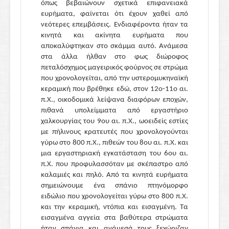
όπως βεβαιώνουν σχετικά επιφανειακά
ευρήματα, φαίνεται ότι έχουν χαθεί από
νεότερες επεμβάσεις. Ενδιαφέροντα ήταν τα
κινητά και ακίνητα ευρήματα που
αποκαλύφτηκαν στο σκάμμα αυτό. Ανάμεσα
στα άλλα ήλθαν στο φως διώροφος
πεταλόσχημος μαγειρικός φούρνος σε στρώμα
που χρονολογείται, από την υστερομυκηναϊκή
κεραμική που βρέθηκε εδώ, στον 12ο-11ο αι.
π.Χ., οικοδομικά λείψανα διαφόρων εποχών,
πιθανά υπολείμματα από εργαστήριο
χαλκουργίας του 9ου αι. π.Χ., ωοειδείς εστίες
με πήλινους κρατευτές που χρονολογούνται
γύρω στο 800 π.Χ., πιθεών του 8ου αι. π.Χ. και
μια εργαστηριακή εγκατάσταση του 6ου αι.
π.Χ. που προφυλασσόταν με σκέπαστρο από
καλαμιές και πηλό. Από τα κινητά ευρήματα
σημειώνουμε ένα σπάνιο πτηνόμορφο
ειδώλιο που χρονολογείται γύρω στο 800 π.Χ.
και την κεραμική, ντόπια και εισαγμένη. Τα
εισαγμένα αγγεία στα βαθύτερα στρώματα
ήταν σπάνια και ανάμεσά τους ξεχώριζαν