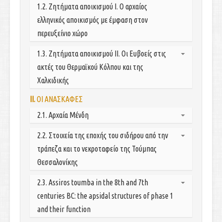
Γενικά
1.2. Ζητήματα αποικισμού Ι. Ο αρχαίος
Οικισμοί
ελληνικός αποικισμός με έμφαση στον
Διατροφή
περευξείνιο χώρο
Κεραμική
1.3. Ζητήματα αποικισμού ΙΙ. Οι Ευβοείς στις
Μεταλλοτεχνία
ακτές του Θερμαϊκού Κόλπου και της
Τάφοι
Χαλκιδικής
Βιβλιογραφία
II.
ΟΙ ΑΝΑΣΚΑΦΕΣ
Πρόλογος
Οι πηγές
2.1. Αρχαία Μένδη
Ευρήματα από οικισμούς με μάλλον εντόπιο
Εισαγωγή
2.2. Στοιχεία της εποχής του σιδήρου από την
πληθυσμό
Οικισμός
Ευρήματα από θεωρούμενες ευβοϊκές αποικίες
τράπεζα και το νεκροταφείο της Τούμπας
Παράλιο Νεκτροταφείο
Ευρήματα που σχετίζονται με ταφικά έθιμα
Θεσσαλονίκης
Ιερό του Ποσειδώνα στο Ποσείδι
Ευρήματα που σχετίζονται με ιερά
Ανατολικό τμήμα του Θερμαϊκού κόλπου.
2.3. Assiros toumba in the 8th and 7th
Βιβλιογραφία
Μερικές σκέψεις
Διαδικασίες οργάνωσης του χώρου
centuries BC: the apsidal structures of phase 1
Λήμματα
Στοιχεία από τις ανασκαφές στα πλατώματα
and their function
Αναφορές στη σταδιακή πολεοδομική οργάνωση