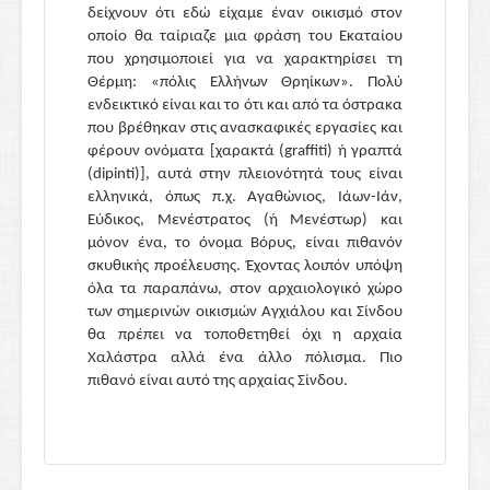
δείχνουν ότι εδώ είχαμε έναν οικισμό στον
οποίο θα ταίριαζε μια φράση του Εκαταίου
που χρησιμοποιεί για να χαρακτηρίσει τη
Θέρμη: «πόλις Ελλήνων Θρηίκων». Πολύ
ενδεικτικό είναι και το ότι και από τα όστρακα
που βρέθηκαν στις ανασκαφικές εργασίες και
φέρουν ονόματα [χαρακτά (graffiti) ή γραπτά
(dipinti)], αυτά στην πλειονότητά τους είναι
ελληνικά, όπως π.χ. Αγαθώνιος, Ιάων-Ιάν,
Εύδικος, Μενέστρατος (ή Μενέστωρ) και
μόνον ένα, το όνομα Βόρυς, είναι πιθανόν
σκυθικής προέλευσης. Έχοντας λοιπόν υπόψη
όλα τα παραπάνω, στον αρχαιολογικό χώρο
των σημερινών οικισμών Αγχιάλου και Σίνδου
θα πρέπει να τοποθετηθεί όχι η αρχαία
Χαλάστρα αλλά ένα άλλο πόλισμα. Πιο
πιθανό είναι αυτό της αρχαίας Σίνδου.