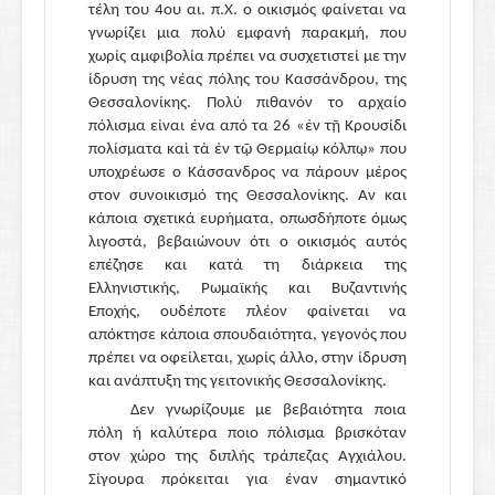
τέλη του 4ου αι. π.Χ. ο οικισμός φαίνεται να
γνωρίζει μια πολύ εμφανή παρακμή, που
χωρίς αμφιβολία πρέπει να συσχετιστεί με την
ίδρυση της νέας πόλης του Κασσάνδρου, της
Θεσσαλονίκης. Πολύ πιθανόν το αρχαίο
πόλισμα είναι ένα από τα 26 «ἐν τῇ Κρουσίδι
πολίσματα καὶ τὰ ἐν τῷ Θερμαίῳ κόλπῳ» που
υποχρέωσε ο Κάσσανδρος να πάρουν μέρος
στον συνοικισμό της Θεσσαλονίκης. Αν και
κάποια σχετικά ευρήματα, οπωσδήποτε όμως
λιγοστά, βεβαιώνουν ότι ο οικισμός αυτός
επέζησε και κατά τη διάρκεια της
Ελληνιστικής, Ρωμαϊκής και Βυζαντινής
Εποχής, ουδέποτε πλέον φαίνεται να
απόκτησε κάποια σπουδαιότητα, γεγονός που
πρέπει να οφείλεται, χωρίς άλλο, στην ίδρυση
και ανάπτυξη της γειτονικής Θεσσαλονίκης.
Δεν γνωρίζουμε με βεβαιότητα ποια
πόλη ή καλύτερα ποιο πόλισμα βρισκόταν
στον χώρο της διπλής τράπεζας Αγχιάλου.
Σίγουρα πρόκειται για έναν σημαντικό