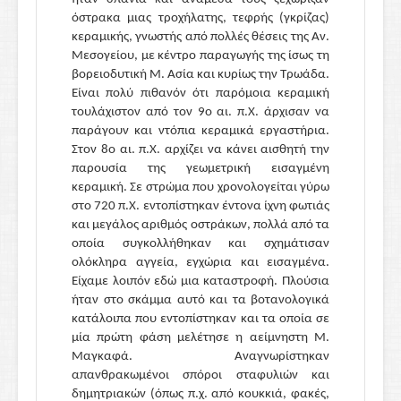
όστρακα μιας τροχήλατης, τεφρής (γκρίζας)
κεραμικής, γνωστής από πολλές θέσεις της Αν.
Μεσογείου, με κέντρο παραγωγής της ίσως τη
βορειοδυτική Μ. Ασία και κυρίως την Τρωάδα.
Είναι πολύ πιθανόν ότι παρόμοια κεραμική
τουλάχιστον από τον 9ο αι. π.Χ. άρχισαν να
παράγουν και ντόπια κεραμικά εργαστήρια.
Στον 8ο αι. π.Χ. αρχίζει να κάνει αισθητή την
παρουσία της γεωμετρική εισαγμένη
κεραμική. Σε στρώμα που χρονολογείται γύρω
στο 720 π.Χ. εντοπίστηκαν έντονα ίχνη φωτιάς
και μεγάλος αριθμός οστράκων, πολλά από τα
οποία συγκολλήθηκαν και σχημάτισαν
ολόκληρα αγγεία, εγχώρια και εισαγμένα.
Είχαμε λοιπόν εδώ μια καταστροφή. Πλούσια
ήταν στο σκάμμα αυτό και τα βοτανολογικά
κατάλοιπα που εντοπίστηκαν και τα οποία σε
μία πρώτη φάση μελέτησε η αείμνηστη Μ.
Μαγκαφά. Αναγνωρίστηκαν
απανθρακωμένοι σπόροι σταφυλιών και
δημητριακών (όπως π.χ. από κουκκιά, φακές,