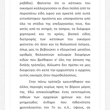
ρεβίθια). Φαίνεται ότι οι κάτοικοι του
οικισμού καλλιεργούσαν οι ίδιοι πολλά από τα
παραπάνω είδη αφού για αρκετά από αυτά
εντοπίστηκαν προϊόντα και υποπροϊόντα από
όλα τα στάδια της επεξεργασίας τους. Και
εκτός από τα σιτηρά, τα όσπρια, τα διάφορα
χορταρικά και το κρέας, βασικό είδος
διατροφής των κατοίκων του οικισμού
φαίνεται ότι ήταν και τα θαλασσινά όστρεα,
όπως μας το βεβαιώνει ο εξαιρετικά μεγάλος
αριθμός θαλασσινών κελυφών διαφόρων
ειδών που βρέθηκαν σ' όλη την έκταση της
διπλής τράπεζας. Άλλωστε δεν πρέπει να μας
διαφεύγει ότι κατά την αρχαιότητα ο αρχαίος
αυτός οικισμός ήταν παραθαλάσσιος.
Στην πάνω τράπεζα ερευνήθηκαν και
άλλες περιοχές κυρίως προς το βόρειο μέρος
της. Εδώ αποκαλύφθηκε ένας εκτεταμένος
πιθεών των αρχαϊκών χρόνων και ένα
μνημειώδες άνδηρο που πιθανότατα
χρονολογείται τον 7ο αι. π.Χ., ύψους, σε