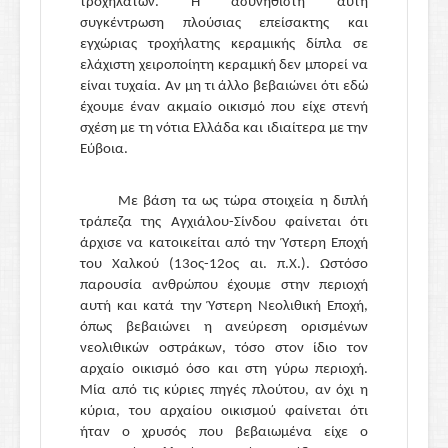
τροχήλατων. Η ασυνήθιστη αυτή
συγκέντρωση πλούσιας επείσακτης και
εγχώριας τροχήλατης κεραμικής δίπλα σε
ελάχιστη χειροποίητη κεραμική δεν μπορεί να
είναι τυχαία. Αν μη τι άλλο βεβαιώνει ότι εδώ
έχουμε έναν ακμαίο οικισμό που είχε στενή
σχέση με τη νότια Ελλάδα και ιδιαίτερα με την
Εύβοια.
Με βάση τα ως τώρα στοιχεία η διπλή
τράπεζα της Αγχιάλου-Σίνδου φαίνεται ότι
άρχισε να κατοικείται από την Ύστερη Εποχή
του Χαλκού (13ος-12ος αι. π.Χ.). Ωστόσο
παρουσία ανθρώπου έχουμε στην περιοχή
αυτή και κατά την Ύστερη Νεολιθική Εποχή,
όπως βεβαιώνει η ανεύρεση ορισμένων
νεολιθικών οστράκων, τόσο στον ίδιο τον
αρχαίο οικισμό όσο και στη γύρω περιοχή.
Μία από τις κύριες πηγές πλούτου, αν όχι η
κύρια, του αρχαίου οικισμού φαίνεται ότι
ήταν ο χρυσός που βεβαιωμένα είχε ο