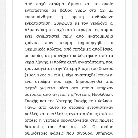
από παχύ στρώμα άμμου και το οποίο
εντοπίστηκε σε βάθος γύρω στα 12 μ.,
επισημάνθηκε η πρώτη ανθρώπινη
εγκατάσταση. Σύμφωνα με τον γεωλόγο Κ.
Αλμπανάκη το παχύ αυτό στρώμα της άμμου
έχει σχηματιστεί πριν από εκατομμύρια
χρόνια, πριν ακόμη δημιουργηθεί ο
Θερμαϊκός Κόλπος, από ποτάμιες αποθέσεις,
οι οποίες στη συνέχεια καλύφτηκαν από τα
νερά λίμνης. Η πρώτη αυτή εγκατάσταση, που
χρονολογείται στην Ύστερη Εποχή του Χαλκού
(13ος-12ος αι. π.Χ.), είχε αναπτυχθεί πάνω σ'
ένα στρώμα που είχε δημιουργηθεί από
φερτά χώματα μέσα στα οποία υπήρχαν
όστρακα από αγγεία της Ύστερης Νεολιθικής
Εποχής και της Ύστερης Εποχής του Χαλκού.
Πάνω από αυτό το στρώμα εντοπίστηκαν
πολλές και επάλληλες εγκαταστάσεις από τις
οποίες η νεότερη χρονολογείται στις πρώτες
δεκαετίες του 5ου αι. π.Χ. Οι ακόμη
οψιμότερες φάσεις που σίγουρα υπήρχαν,