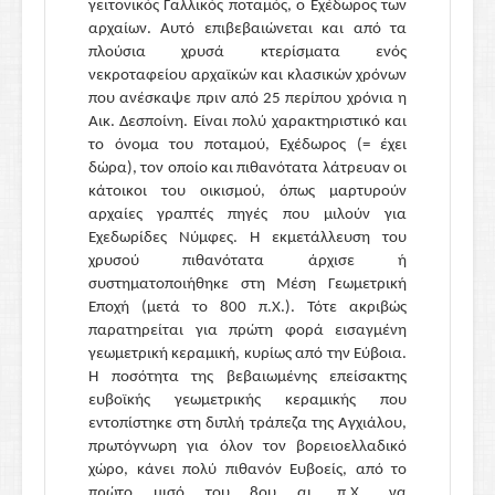
γειτονικός Γαλλικός ποταμός, ο Εχέδωρος των
αρχαίων. Αυτό επιβεβαιώνεται και από τα
πλούσια χρυσά κτερίσματα ενός
νεκροταφείου αρχαϊκών και κλασικών χρόνων
που ανέσκαψε πριν από 25 περίπου χρόνια η
Αικ. Δεσποίνη. Είναι πολύ χαρακτηριστικό και
το όνομα του ποταμού, Εχέδωρος (= έχει
δώρα), τον οποίο και πιθανότατα λάτρευαν οι
κάτοικοι του οικισμού, όπως μαρτυρούν
αρχαίες γραπτές πηγές που μιλούν για
Εχεδωρίδες Νύμφες. Η εκμετάλλευση του
χρυσού πιθανότατα άρχισε ή
συστηματοποιήθηκε στη Μέση Γεωμετρική
Εποχή (μετά το 800 π.Χ.). Τότε ακριβώς
παρατηρείται για πρώτη φορά εισαγμένη
γεωμετρική κεραμική, κυρίως από την Εύβοια.
Η ποσότητα της βεβαιωμένης επείσακτης
ευβοϊκής γεωμετρικής κεραμικής που
εντοπίστηκε στη διπλή τράπεζα της Αγχιάλου,
πρωτόγνωρη για όλον τον βορειοελλαδικό
χώρο, κάνει πολύ πιθανόν Ευβοείς, από το
πρώτο μισό του 8ου αι. π.Χ., να