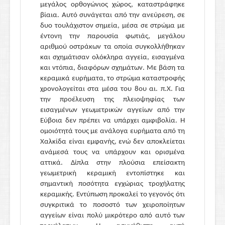
μεγάλος ορθογώνιος χώρος, καταστράφηκε
βίαια. Αυτό συνάγεται από την ανεύρεση, σε
δυο τουλάχιστον σημεία, μέσα σε στρώμα με
έντονη την παρουσία φωτιάς, μεγάλου
αριθμού οστράκων τα οποία συγκολλήθηκαν
και σχημάτισαν ολόκληρα αγγεία, εισαγμένα
και ντόπια, διαφόρων σχημάτων. Με βάση τα
κεραμικά ευρήματα, το στρώμα καταστροφής
χρονολογείται στα μέσα του 8ου αι. π.Χ. Για
την προέλευση της πλειοψηφίας των
εισαγμένων γεωμετρικών αγγείων από την
Εύβοια δεν πρέπει να υπάρχει αμφιβολία. Η
ομοιότητά τους με ανάλογα ευρήματα από τη
Χαλκίδα είναι εμφανής, ενώ δεν αποκλείεται
ανάμεσά τους να υπάρχουν και ορισμένα
αττικά. Δίπλα στην πλούσια επείσακτη
γεωμετρική κεραμική εντοπίστηκε και
σημαντική ποσότητα εγχώριας τροχήλατης
κεραμικής. Εντύπωση προκαλεί το γεγονός ότι
συγκριτικά το ποσοστό των χειροποίητων
αγγείων είναι πολύ μικρότερο από αυτό των