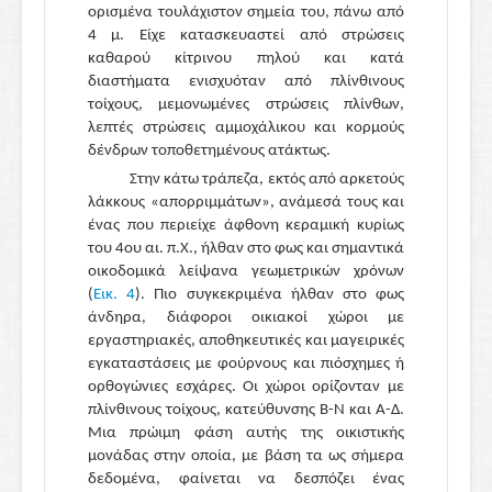
ορισμένα τουλάχιστον σημεία του, πάνω από
4 μ. Είχε κατασκευαστεί από στρώσεις
καθαρού κίτρινου πηλού και κατά
διαστήματα ενισχυόταν από πλίνθινους
τοίχους, μεμονωμένες στρώσεις πλίνθων,
λεπτές στρώσεις αμμοχάλικου και κορμούς
δένδρων τοποθετημένους ατάκτως.
Στην κάτω τράπεζα, εκτός από αρκετούς
λάκκους «απορριμμάτων», ανάμεσά τους και
ένας που περιείχε άφθονη κεραμική κυρίως
του 4ου αι. π.Χ., ήλθαν στο φως και σημαντικά
οικοδομικά λείψανα γεωμετρικών χρόνων
(
Εικ. 4
). Πιο συγκεκριμένα ήλθαν στο φως
άνδηρα, διάφοροι οικιακοί χώροι με
εργαστηριακές, αποθηκευτικές και μαγειρικές
εγκαταστάσεις με φούρνους και πιόσχημες ή
ορθογώνιες εσχάρες. Οι χώροι ορίζονταν με
πλίνθινους τοίχους, κατεύθυνσης Β-Ν και Α-Δ.
Μια πρώιμη φάση αυτής της οικιστικής
μονάδας στην οποία, με βάση τα ως σήμερα
δεδομένα, φαίνεται να δεσπόζει ένας