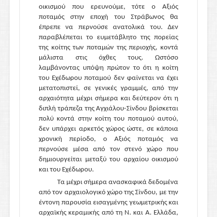
οικισμού που ερευνούμε, τότε ο Αξιός
ποταμός στην εποχή του Στράβωνος θα
έπρεπε να περνούσε ανατολικά του. Δεν
παραβλέπεται το ευμετάβλητο της πορείας
της κοίτης των ποταμών της περιοχής, κοντά
μάλιστα στις όχθες τους. Ωστόσο
λαμβάνοντας υπόψη πρώτον το ότι η κοίτη
του Εχέδωρου ποταμού δεν φαίνεται να έχει
μετατοπιστεί, σε γενικές γραμμές, από την
αρχαιότητα μέχρι σήμερα και δεύτερον ότι η
διπλή τράπεζα της Αγχιάλου-Σίνδου βρίσκεται
πολύ κοντά στην κοίτη του ποταμού αυτού,
δεν υπάρχει αρκετός χώρος ώστε, σε κάποια
χρονική περίοδο, ο Αξιός ποταμός να
περνούσε μέσα από τον στενό χώρο που
δημιουργείται μεταξύ του αρχαίου οικισμού
και του Εχέδωρου.
Τα μέχρι σήμερα ανασκαφικά δεδομένα
από τον αρχαιολογικό χώρο της Σίνδου, με την
έντονη παρουσία εισαγμένης γεωμετρικής και
αρχαϊκής κεραμικής από τη N. και Α. Ελλάδα,