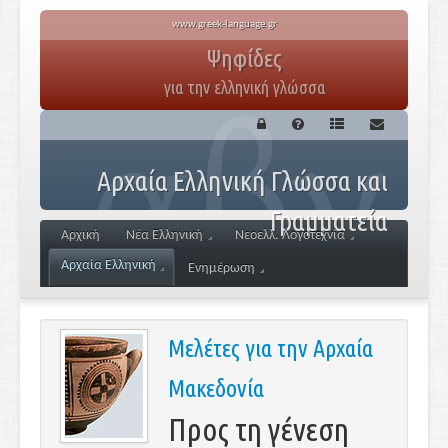
www.greek-language.gr
Ψηφίδες
για την ελληνική γλώσσα
Αρχαία Ελληνική Γλώσσα και
Γραμματεία
Αρχική
Νέα Ελληνική
Νεοελλ. Λογοτεχνία
Αρχαία Ελληνική
Ενημέρωση
Μελέτες για την Αρχαία
Μακεδονία
Προς τη γένεση