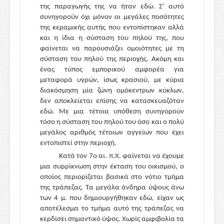
της παραγωγής της να ήταν εδώ. Σ' αυτό
συνηγορούν όχι μόνον οι μεγάλες ποσότητες
της κεραμικής αυτής που εντοπίστηκαν αλλά
και η ίδια η σύσταση του πηλού της, που
φαίνεται να παρουσιάζει ομοιότητες με τη
σύσταση του πηλού της περιοχής. Ακόμη και
ένας τύπος εμπορικού αμφορέα για
μεταφορά υγρών, ίσως κρασιού, με κύρια
διακόσμηση μία ζώνη ομόκεντρων κύκλων,
δεν αποκλείεται επίσης να κατασκευαζόταν
εδώ. Με μια τέτοια υπόθεση συνηγορούν
τόσο η σύσταση του πηλού του όσο και ο πολύ
μεγάλος αριθμός τέτοιων αγγείων που έχει
εντοπιστεί στην περιοχή.
Κατά τον 7ο αι. π.Χ. φαίνεται να έχουμε
μια συρρίκνωση στην έκταση του οικισμού, ο
οποίος περιορίζεται βασικά στο νότιο τμήμα
της τράπεζας. Τα μεγάλα άνδηρα ύψους άνω
των 4 μ. που δημιουργήθηκαν εδώ, είχαν ως
αποτέλεσμα το τμήμα αυτό της τράπεζας να
κερδίσει σημαντικό ύψος. Χωρίς αμφιβολία τα