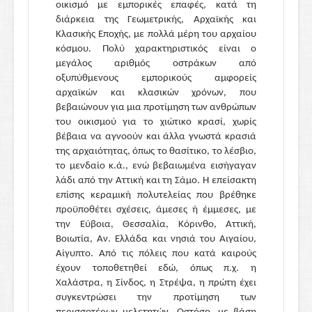
οικισμό με εμπορικές επαφές, κατά τη
διάρκεια της Γεωμετρικής, Αρχαϊκής και
Κλασικής Εποχής, με πολλά μέρη του αρχαίου
κόσμου. Πολύ χαρακτηριστικός είναι ο
μεγάλος αριθμός οστράκων από
οξυπύθμενους εμπορικούς αμφορείς
αρχαϊκών και κλασικών χρόνων, που
βεβαιώνουν για μια προτίμηση των ανθρώπων
του οικισμού για το χιώτικο κρασί, χωρίς
βέβαια να αγνοούν και άλλα γνωστά κρασιά
της αρχαιότητας, όπως το θασίτικο, το λέσβιο,
το μενδαίο κ.ά., ενώ βεβαιωμένα εισήγαγαν
λάδι από την Αττική και τη Σάμο. Η επείσακτη
επίσης κεραμική πολυτελείας που βρέθηκε
προϋποθέτει σχέσεις, άμεσες ή έμμεσες, με
την Εύβοια, Θεσσαλία, Κόρινθο, Αττική,
Βοιωτία, Αν. Ελλάδα και νησιά του Αιγαίου,
Αίγυπτο. Από τις πόλεις που κατά καιρούς
έχουν τοποθετηθεί εδώ, όπως π.χ. η
Χαλάστρα, η Σίνδος, η Στρέψα, η πρώτη έχει
συγκεντρώσει την προτίμηση των