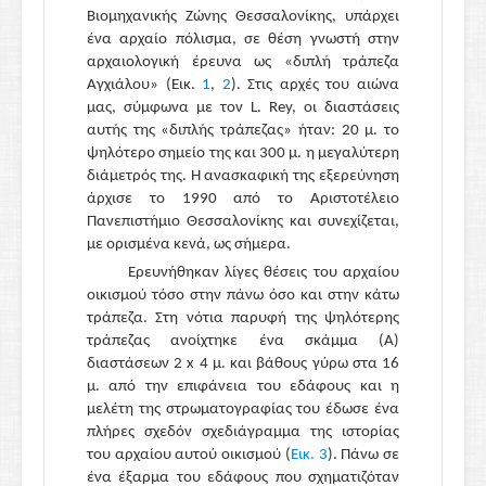
Βιομηχανικής Ζώνης Θεσσαλονίκης, υπάρχει
ένα αρχαίο πόλισμα, σε θέση γνωστή στην
αρχαιολογική έρευνα ως «διπλή τράπεζα
Αγχιάλου» (
Eικ.
1
,
2
). Στις αρχές του αιώνα
μας, σύμφωνα με τον L. Rey, οι διαστάσεις
αυτής της «διπλής τράπεζας» ήταν: 20 μ. το
ψηλότερο σημείο της και 300 μ. η μεγαλύτερη
διάμετρός της. Η ανασκαφική της εξερεύνηση
άρχισε το 1990 από το Αριστοτέλειο
Πανεπιστήμιο Θεσσαλονίκης και συνεχίζεται,
με ορισμένα κενά, ως σήμερα.
Ερευνήθηκαν λίγες θέσεις του αρχαίου
οικισμού τόσο στην πάνω όσο και στην κάτω
τράπεζα. Στη νότια παρυφή της ψηλότερης
τράπεζας ανοίχτηκε ένα σκάμμα (Α)
διαστάσεων 2 x 4 μ. και βάθους γύρω στα 16
μ. από την επιφάνεια του εδάφους και η
μελέτη της στρωματογραφίας του έδωσε ένα
πλήρες σχεδόν σχεδιάγραμμα της ιστορίας
του αρχαίου αυτού οικισμού (
Εικ. 3
). Πάνω σε
ένα έξαρμα του εδάφους που σχηματιζόταν