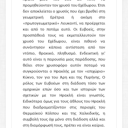
προμηθεύονταν τον χρυσό του Εχέδωρου. Έτσι
δεν αποκλείεται ο χρυσός που έχει βρεθεί στη
γεωμετρική Ερέτρια ή ακόμη στο
«πρωτογεωμετρικό» Λευκαντί, να προέρχεται
και από το ποτάμι αυτό. Οι Ευβοείς, στην
προσπάθειά τους να εκμεταλλευτούν τον
χρυσό του Εχέδωρου, είναι πιθανό να
συνάντησαν κάποια αντίσταση από τον
ντόπιο, θρακικό, πληθυσμό. Ενδεικτική γι'
αυτό είναι η παρουσία μιας παράδοσης, που
θέλει στον χρυσοφόρο αυτόν ποταμό να
συγκρούονται ο Ηρακλής με τον «επιχώριο»
Κύκνο, τον γιο του Άρη και της Πυρήνης. Ο
ρόλος των Ευβοέων στη διάδοση τόσο των
ομηρικών επών όσο και των ιστοριών των
σχετικών με τον Ηρακλή είναι γνωστός.
Ειδικότερα όμως για τους άθλους του Ηρακλή
που διαδραματίζονταν στις περιοχές του
Θερμαϊκού Κόλπου και της Χαλκιδικής, η
συμβολή τους όχι μόνο στη διάδοση αλλά και
στη διαμόρφωσή τους, πρέπει να είναι καίρια.