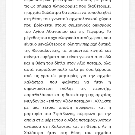
περισσοτέρων μελετητών. Ωστόσο, με βάση
τις ως σήμερα πληροφορίες που διαθέτουμε,
η αρχαία Χαλάστρα θα πρέπει να τοποθετηθεί
στη θέση του γνωστού αρχαιολογικού χώρου
που βρίσκεται στους σημερινούς οικισμούς
του Αγίου Αθανασίου και της Γέφυρας. Το
μέγεθος του αρχαιολογικού αυτού χώρου, που
είναι ο μεγαλύτερος σ' όλη την περιοχή δυτικά
της Θεσσαλονίκης, τα σημαντικά κινητά και
ακίνητα ευρήματα που είναι γνωστά από εδώ
και η θέση του δίπλα στον Αξιό ποταμό, όλα
αυτά ταιριάζουν πολύ καλά με όσα ξέρουμε
από τις γραπτές μαρτυρίες για την αρχαία
Χαλάστρα, που φαίνεται να ήταν η
σημαντικότερη «πόλη» της περιοχής,
παραθαλάσσια και η δυτικότερη της αρχαίας
Μυγδονίας «επί τον Αξιόν ποταμόν». Άλλωστε
με μια τέτοια άποψη συμφωνεί και η
μαρτυρία του Στράβωνος, σύμφωνα με την
οποία στις μέρες του ο Αξιός ποταμός χυνόταν
ανάμεσα στη Χαλάστρα και τη Θέρμη. Αν η
Χαλάστρα ήταν στη θέση του αρχαίου