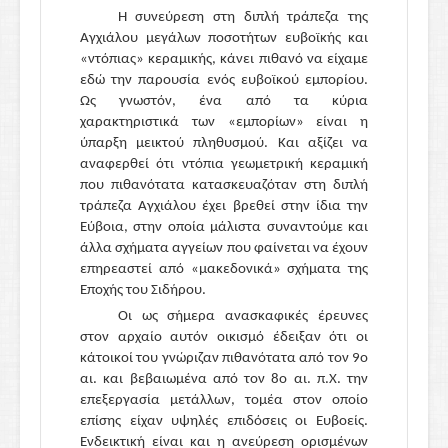
Η συνεύρεση στη διπλή τράπεζα της
Αγχιάλου μεγάλων ποσοτήτων ευβοϊκής και
«ντόπιας» κεραμικής, κάνει πιθανό να είχαμε
εδώ την παρουσία ενός ευβοϊκού εμπορίου.
Ως γνωστόν, ένα από τα κύρια
χαρακτηριστικά των «εμπορίων» είναι η
ύπαρξη μεικτού πληθυσμού. Και αξίζει να
αναφερθεί ότι ντόπια γεωμετρική κεραμική
που πιθανότατα κατασκευαζόταν στη διπλή
τράπεζα Αγχιάλου έχει βρεθεί στην ίδια την
Εύβοια, στην οποία μάλιστα συναντούμε και
άλλα σχήματα αγγείων που φαίνεται να έχουν
επηρεαστεί από «μακεδονικά» σχήματα της
Εποχής του Σιδήρου.
Οι ως σήμερα ανασκαφικές έρευνες
στον αρχαίο αυτόν οικισμό έδειξαν ότι οι
κάτοικοί του γνώριζαν πιθανότατα από τον 9ο
αι. και βεβαιωμένα από τον 8ο αι. π.Χ. την
επεξεργασία μετάλλων, τομέα στον οποίο
επίσης είχαν υψηλές επιδόσεις οι Ευβοείς.
Ενδεικτική είναι και η ανεύρεση ορισμένων