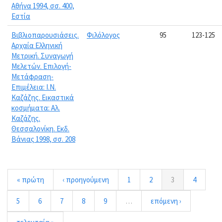
Αθήνα 1994, σσ. 400,
Εστία
Βιβλιοπαρουσιάσεις.
Φιλόλογος
95
123-125
Αρχαία Ελληνική
Μετρική. Συναγωγή
Μελετών. Επιλογή-
Μετάφραση-
Επιμέλεια: Ι.Ν.
Καζάζης. Εικαστικά
κοσμήματα: Αλ.
Καζάζης.
Θεσσαλονίκη. Εκδ.
Βάνιας 1998, σσ. 208
« πρώτη
‹ προηγούμενη
1
2
3
4
5
6
7
8
9
…
επόμενη ›