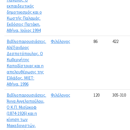
εκπαιδευτικός
δημοτικισμός και ο
Κωστής Παλαμάς.
Εκδόσεις Πατάκη,
Αθήνα, Ιούιος 1994
Βιβλιοπαρουσιάσεις.
Φιλόλογος
86
422
Αλέξανδρος
Δεσποτόπουλος, Ο
Κυβερνήτης
Καποδίστριας και η
απελευθέρωσις της
Ελλάδος, ΜΙΕΤ:
Αθήνα, 1996
Βιβλιοπαρουσιάσεις.
Φιλόλογος
120
305-310
Άννα Αγγελοπούλου,
Ο Κ.Π. Μισίρκοφ
(1874-1926) και η
κίνηση των
Μακεδονιστών,