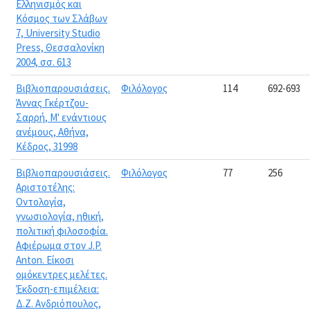
Ελληνισμός και
Κόσμος των Σλάβων
7, University Studio
Press, Θεσσαλονίκη
2004, σσ. 613
Βιβλιοπαρουσιάσεις.
Φιλόλογος
114
692-693
Άννας Γκέρτζου-
Σαρρή, Μ' ενάντιους
ανέμους, Αθήνα,
Κέδρος, 31998
Βιβλιοπαρουσιάσεις.
Φιλόλογος
77
256
Αριστοτέλης:
Οντολογία,
γνωσιολογία, ηθική,
πολιτική φιλοσοφία.
Αφιέρωμα στον J.P.
Anton. Είκοσι
ομόκεντρες μελέτες.
Έκδοση-επιμέλεια:
Δ.Ζ. Ανδριόπουλος,