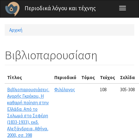
Παράκαμψη προς το κυρίως περιεχόμενο
Περιοδικά λόγου και τέχνης
Toggle
navigati
Αρχική
Είστε εδώ
Βιβλιοπαρουσίαση
Τίτλος
Περιοδικό
Τόμος
Τεύχος
Σελίδα
Βιβλιοπαρουσιάσεις.
Φιλόλογος
108
305-308
Αγορής Γκρέκου, Η
καθαρή ποίηση στην
Ελλάδα. Από το
Σολωμό στο Σεφέρη
(1833-1933), εκδ.
Αλεξάνδρεια, Αθήνα,
2000, σσ. 398