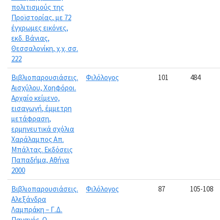
πολιτισμούς της
Προϊστορίας, με 72
έγχρωμες εικόνες,
εκδ. Βάνιας,
Θεσσαλονίκη, χ.χ. σσ.
222
Βιβλιοπαρουσιάσεις.
Φιλόλογος
101
484
Αισχύλου, Χοηφόροι.
Αρχαίο κείμενο,
εισαγωγή, έμμετρη
μετάφραση,
ερμηνευτικά σχόλια
Χαράλαμπος Απ.
Μπάλτας. Εκδόσεις
Παπαδήμα, Αθήνα
2000
Βιβλιοπαρουσιάσεις.
Φιλόλογος
87
105-108
Αλεξάνδρα
Λαμπράκη – Γ.Δ.
Παγανός. Ο