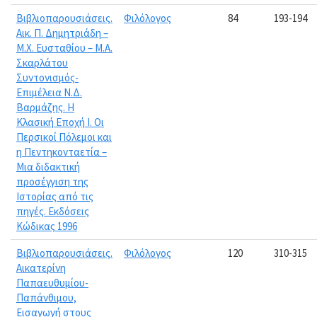
Βιβλιοπαρουσιάσεις.
Φιλόλογος
84
193-194
Αικ. Π. Δημητριάδη –
Μ.Χ. Ευσταθίου – Μ.Α.
Σκαρλάτου
Συντονισμός-
Επιμέλεια Ν.Δ.
Βαρμάζης. Η
Κλασική Εποχή Ι. Οι
Περσικοί Πόλεμοι και
η Πεντηκονταετία –
Μια διδακτική
προσέγγιση της
Ιστορίας από τις
πηγές. Εκδόσεις
Κώδικας 1996
Βιβλιοπαρουσιάσεις.
Φιλόλογος
120
310-315
Αικατερίνη
Παπαευθυμίου-
Παπάνθιμου,
Εισαγωγή στους