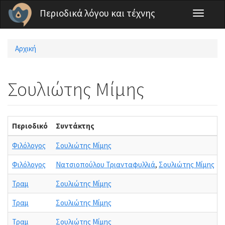
Παράκαμψη προς το κυρίως περιεχόμενο
Περιοδικά λόγου και τέχνης
Toggle
navigati
Αρχική
Είστε εδώ
Σουλιώτης Μίμης
Περιοδικό
Συντάκτης
Φιλόλογος
Σουλιώτης Μίμης
Φιλόλογος
Νατσιοπούλου Τριανταφυλλιά
,
Σουλιώτης Μίμης
Τραμ
Σουλιώτης Μίμης
Τραμ
Σουλιώτης Μίμης
Τραμ
Σουλιώτης Μίμης