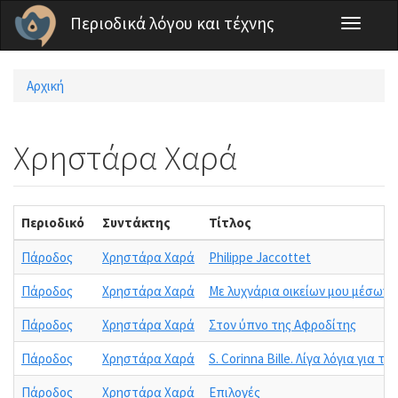
Παράκαμψη προς το κυρίως περιεχόμενο
Περιοδικά λόγου και τέχνης
Toggle
navigati
Αρχική
Είστε εδώ
Χρηστάρα Χαρά
Περιοδικό
Συντάκτης
Τίτλος
Πάροδος
Χρηστάρα Χαρά
Philippe Jaccottet
Πάροδος
Χρηστάρα Χαρά
Με λυχνάρια οικείων μου μέσων
Πάροδος
Χρηστάρα Χαρά
Στον ύπνο της Αφροδίτης
Πάροδος
Χρηστάρα Χαρά
S. Corinna Bille. Λίγα λόγια για 
Πάροδος
Χρηστάρα Χαρά
Επιλογές