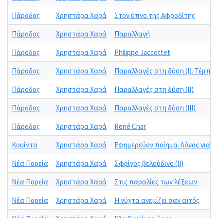
Πάροδος
Χρηστάρα Χαρά
Στον ύπνο της Αφροδίτης
Πάροδος
Χρηστάρα Χαρά
Παραλλαγή
Πάροδος
Χρηστάρα Χαρά
Philippe Jaccottet
Πάροδος
Χρηστάρα Χαρά
Παραλλαγές στη δύση (Ι). Τέμπη
Πάροδος
Χρηστάρα Χαρά
Παραλλαγές στη δύση (ΙΙ)
Πάροδος
Χρηστάρα Χαρά
Παραλλαγές στη δύση (ΙΙΙ)
Πάροδος
Χρηστάρα Χαρά
René Char
Κουίντα
Χρηστάρα Χαρά
Εφημερεύον ποίημα. Λόγος για τ
Νέα Πορεία
Χρηστάρα Χαρά
Σφρίγος βελούδινο (ΙΙ)
Νέα Πορεία
Χρηστάρα Χαρά
Στις παραλίες των λέξεων
Νέα Πορεία
Χρηστάρα Χαρά
Η νύχτα ανεμίζει σαν αϊτός