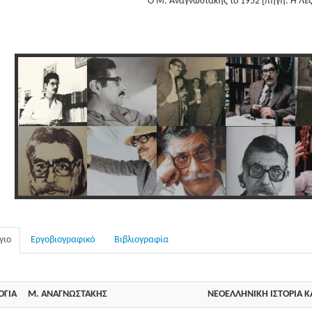
Ο Μ. Αναγνωστάκης το 1952 [πηγή:
Η Λέ
γιο
Εργοβιογραφικό
Βιβλιογραφία
ΟΓΙΑ
Μ. ΑΝΑΓΝΩΣΤΑΚΗΣ
ΝΕΟΕΛΛΗΝΙΚΗ ΙΣΤΟΡΙΑ Κ