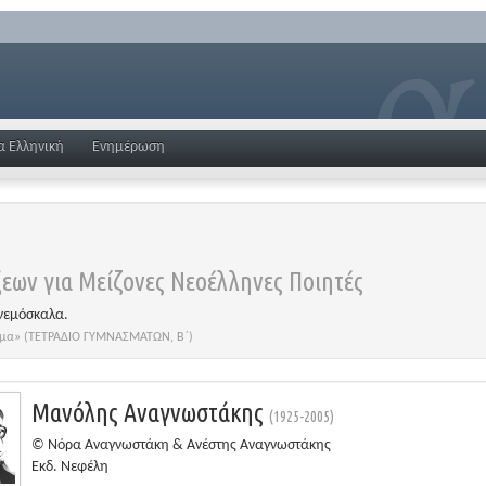
α Ελληνική
Ενημέρωση
εων για Μείζονες Νεοέλληνες Ποιητές
νεμόσκαλα.
οίημα» (ΤΕΤΡΑΔΙΟ ΓΥΜΝΑΣΜΑΤΩΝ, Β΄)
Μανόλης Αναγνωστάκης
(1925-2005)
© Νόρα Αναγνωστάκη & Ανέστης Αναγνωστάκης
Εκδ. Νεφέλη