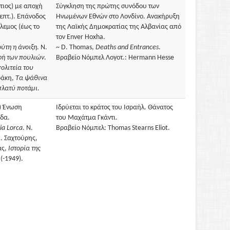
τιος) με αποχή
Σύγκληση της πρώτης συνόδου των
επτ.). Επάνοδος
Ηνωμένων Εθνών στο Λονδίνο. Ανακήρυξη
λεμος (έως το
της Λαϊκής Δημοκρατίας της Αλβανίας από
τον Enver Hoxha.
ύτη η άνοιξη
. Ν.
~ D. Thomas,
Deaths and Entrances
.
φή των πουλιών
.
Βραβείο Νόμπελ Λογοτ.: Hermann Hesse
πολιτεία του
ράκη,
Τα ψάθινα
πλατύ ποτάμι
.
) Ένωση
Ιδρύεται το κράτος του Ισραήλ. Θάνατος
δα.
του Μαχάτμα Γκάντι.
ia Lorca
. Ν.
Βραβείο Νόμπελ: Thomas Stearns Eliot.
Μ. Σαχτούρης,
άς,
Iστορία της
(-1949).