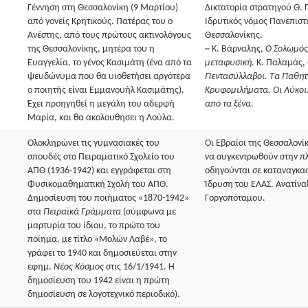
Γέννηση στη Θεσσαλονίκη (9 Μαρτίου)
Δικτατορία στρατηγού Θ.
από γονείς Kρητικούς. Πατέρας του ο
Ιδρυτικός νόμος Πανεπισ
Aνέστης, από τους πρώτους ακτινολόγους
Θεσσαλονίκης.
της Θεσσαλονίκης, μητέρα του η
~ K. Bάρναλης,
O Σολωμός
Eυαγγελία, το γένος Kασιμάτη (ένα από τα
μεταφυσική
. K. Παλαμάς,
ψευδώνυμα που θα υιοθετήσει αργότερα
Πεντασύλλαβοι. Tα Παθητ
ο ποιητής είναι Εμμανουήλ Κασιμάτης).
Kρυφομιλήματα. Oι Λύκοι
Έχει προηγηθεί η μεγάλη του αδερφή
από τα ξένα
.
Μαρία, και θα ακολουθήσει η Λούλα.
Ολοκληρώνει τις γυμνασιακές του
Οι Εβραίοι της Θεσσαλονί
σπουδές στο Πειραματικό Σχολείο του
να συγκεντρωθούν στην πλ
ΑΠΘ (1936-1942) και εγγράφεται στη
οδηγούνται σε καταναγκασ
Φυσικομαθηματική Σχολή του ΑΠΘ.
Ίδρυση του ΕΛΑΣ. Ανατίν
Δημοσίευση του ποιήματος «1870-1942»
Γοργοπόταμου.
στα
Πειραϊκά Γράμματα
(σύμφωνα με
μαρτυρία του ίδιου, το πρώτο του
ποίημα, με τίτλο «Μολών Λαβέ», το
γράφει το 1940 και δημοσιεύεται στην
εφημ.
Νέος Κόσμος
στις 16/1/1941. Η
δημοσίευση του 1942 είναι η πρώτη
δημοσίευση σε λογοτεχνικό περιοδικό).