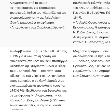
Διαγράφεται από το κόμμα
Βουλευτικές εκλογές (Μάρ
κατηγορούμενος για ελιτισμό και
του ΚΚΕ. Δημοψήφισμα (Σ
τροτσκισμό. Άρθρο του «Και πάλι για τον
Γεωργίου Β΄. Εμφύλιος Πό
υπερρεαλισμό» στην εφ.
Νέα Λαϊκή
1949).
Φωνή
. Δημοσιεύει το αφήγημα
~ Ά. Αλεξάνδρου,
Ακόμα το
«Αποχρώσεις» στα
Φιλολογικά Χρονικά
.
Εγγονόπουλος,
Η επιστρο
Ν. Καζαντζάκης,
Βίος και 
Αλέξη Ζορμπά
. Μ. Λυμπε
καπέλα
. Γ. Μπεράτης,
Το 
Συλλαμβάνεται μαζί με άλλα 68 μέλη της
Μάχη του Γράμμου (Ιούν.
ΕΠΟΝ για συνωμοτική δράση και
Δωδεκανήσου με την Ελλά
φυλακίζεται στο Γεντί Κουλέ (Επταπύργιο
~ Γ. Δάλλας,
Federico Garc
Θεσσαλονίκης· συγκρατούμενος ο φίλος
Εγγονόπουλος,
Έλευσις
. 
του Γ. Αποστολίδης). Τυπώνεται από
Παραλογαίς
. Κ. Θ. Δημαρ
φίλους του στις Σέρρες σε 100 αντίτυπα
Nεοελληνικής Λογοτεχνίας
εκτός εμπορίου η συλλογή
Eποχές 2
με
σκόπιμα λαθεμένη χρονολογία γραφής:
1943-1946. Εκδίδονται στη Θεσσαλονίκη,
σε μετάφραση Μ. Αναγνωστάκη – Κλ.
Κύρου,
Δύο Ωδές του Λόρκα
(«Ωδή στον
Σαλβαντόρ Νταλί», «Ωδή στον Γουόλτ