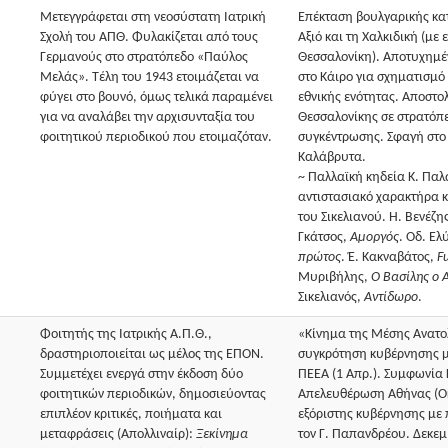
Μετεγγράφεται στη νεοσύστατη Ιατρική
Eπέκταση βουλγαρικής κα
Σχολή του ΑΠΘ. Φυλακίζεται από τους
Aξιό και τη Xαλκιδική (με 
Γερμανούς στο στρατόπεδο «Παύλος
Θεσσαλονίκη). Αποτυχημέ
Mελάς». Τέλη του 1943 ετοιμάζεται να
στο Κάιρο για σχηματισμ
φύγει στο βουνό, όμως τελικά παραμένει
εθνικής ενότητας. Αποστο
για να αναλάβει την αρχισυνταξία του
Θεσσαλονίκης σε στρατόπ
φοιτητικού περιοδικού που ετοιμαζόταν.
συγκέντρωσης. Σφαγή στο 
Καλάβρυτα.
~ Παλλαϊκή κηδεία Κ. Πα
αντιστασιακό χαρακτήρα κ
του Σικελιανού. H. Bενέζη
Γκάτσος,
Αμοργός
. Οδ. Ελ
πρώτος
. Έ. Κακναβάτος,
F
Mυριβήλης,
O Bασίλης ο 
Σικελιανός,
Aντίδωρο
.
Φοιτητής της Iατρικής Α.Π.Θ.,
«Kίνημα της Mέσης Aνατο
δραστηριοποιείται ως μέλος της EΠON.
συγκρότηση κυβέρνησης μ
Συμμετέχει ενεργά στην έκδοση δύο
ΠEEA (1 Απρ.). Συμφωνία Κ
φοιτητικών περιοδικών, δημοσιεύοντας
Απελευθέρωση Αθήνας (Οκ
επιπλέον κριτικές, ποιήματα και
εξόριστης κυβέρνησης μ
μεταφράσεις (Απολλιναίρ):
Ξεκίνημα
τον Γ. Παπανδρέου. Δεκεμ