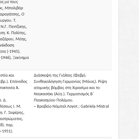
ος με τους
ος,
Μπολιβάρ
Kαραγάτσης,
O
πυργου
. T.
. Ν.Γ. Πεντζίκης,
αση
. K. Πολίτης,
λαζάρου,
Μάης,
ανέκδοση
ατα
(-1945),
-1946),
Ξεκίνημα
στία και
Διάσκεψη της Γιάλτας (Φεβρ).
εβρ.). Επάνοδος
Συνθηκολόγηση Γερμανίας (Μάιος). Ρίψη
τοκτονία Ά.
ατομικής βόμβας στη Χιροσίμα και το
Ναγκασάκι (Αύγ.). Τερματισμός Β΄
α
. Δ.
Παγκοσμίου Πολέμου.
θέσεως Ι
. Μ.
~ Βραβείο Νόμπελ Λογοτ.: Gabriela Mistral
νη
. Γ. Σεφέρης,
ταστρώματος,
8). περ.
-1951).