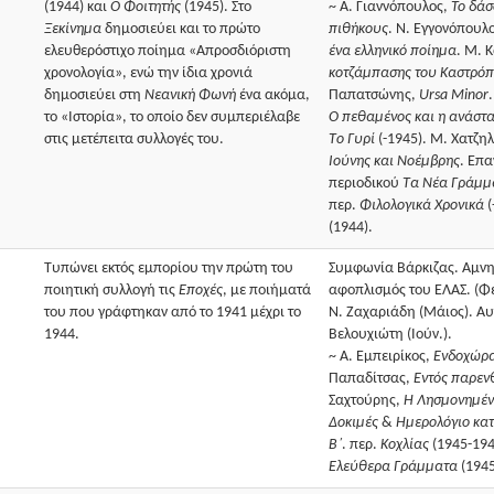
(1944) και
Ο Φοιτητής
(1945). Στο
~ Α. Γιαννόπουλος,
Το δάσ
Ξεκίνημα
δημοσιεύει και το πρώτο
πιθήκους
. Ν. Εγγονόπουλ
ελευθερόστιχο ποίημα «Απροσδιόριστη
ένα ελληνικό ποίημα
. M. 
χρονολογία», ενώ την ίδια χρονιά
κοτζάμπασης του Καστρό
δημοσιεύει στη
Νεανική Φωνή
ένα ακόμα,
Παπατσώνης,
Ursa Minor
το «Ιστορία», το οποίο δεν συμπεριέλαβε
Ο πεθαμένος και η ανάστ
στις μετέπειτα συλλογές του.
Tο Γυρί
(-1945). Μ. Χατζη
Ιούνης και Νοέμβρης
. Επ
περιοδικού
Τα Νέα Γράμμ
περ.
Φιλολογικά Χρονικά
(
(1944).
Tυπώνει εκτός εμπορίου την πρώτη του
Συμφωνία Βάρκιζας. Αμνη
ποιητική συλλογή τις
Eποχές
, με ποιήματά
αφοπλισμός του ΕΛΑΣ. (Φ
του που γράφτηκαν από το 1941 μέχρι το
Ν. Ζαχαριάδη (Μάιος). Αυ
1944.
Βελουχιώτη (Ιούν.).
~ Α. Εμπειρίκος,
Ενδοχώρ
Παπαδίτσας,
Εντός παρεν
Σαχτούρης,
Η Λησμονημέ
Δοκιμές
&
Hμερολόγιο κα
B΄
. περ.
Κοχλίας
(1945-194
Ελεύθερα Γράμματα
(1945