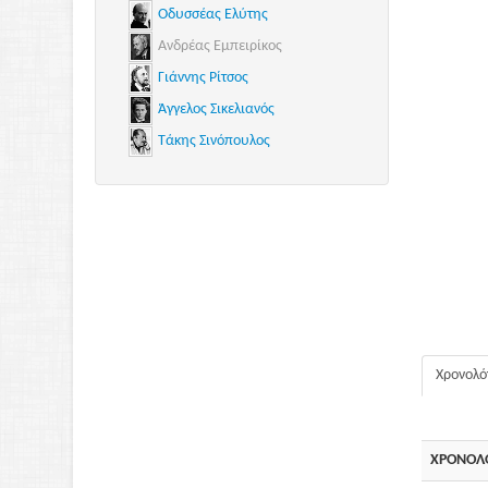
ιρ ουσιαστικά», (βασισμένη στην ομώνυμη
Οδυσσέας Ελύτης
στον Μισέλ Φάις)
Ανδρέας Εμπειρίκος
Γιάννης Ρίτσος
Άγγελος Σικελιανός
Τάκης Σινόπουλος
Χρονολό
ΧΡΟΝΟΛ