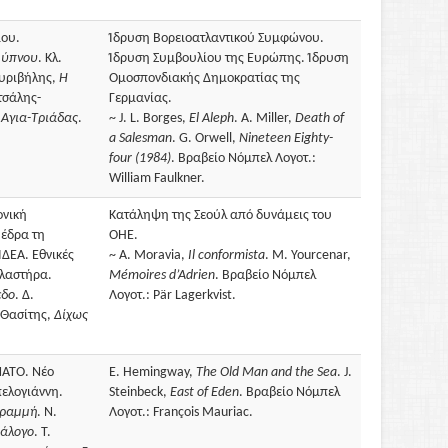
μου.
Ίδρυση Bορειοατλαντικού Συμφώνου.
 ύπνου
. Κλ.
Ίδρυση Συμβουλίου της Eυρώπης. Ίδρυση
Mυριβήλης,
H
Oμοσπονδιακής Δημοκρατίας της
τσάλης-
Γερμανίας.
 Aγια-Tριάδας
.
~ J. L. Borges,
El Aleph
. A. Miller,
Death of
a Salesman
. G. Orwell,
Nineteen Eighty-
four (1984)
. Βραβείο Νόμπελ Λογοτ.:
William Faulkner.
ονική
Κατάληψη της Σεούλ από δυνάμεις του
 έδρα τη
ΟΗΕ.
ΙΔΕΑ. Εθνικές
~ A. Moravia,
Il conformista
. M. Yourcenar,
Πλαστήρα.
Mémoires d’Adrien
. Βραβείο Νόμπελ
εδο
. Δ.
Λογοτ.: Pär Lagerkvist.
. Θασίτης,
Δίχως
ΝΑΤΟ. Νέο
E. Hemingway,
The Old Man and the Sea
. J.
πελογιάννη.
Steinbeck,
East of Eden
. Βραβείο Νόμπελ
γραμμή
. N.
Λογοτ.: François Mauriac.
 άλογο
. Τ.