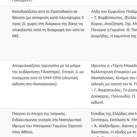
Γουίτμαν»).
Καταδικάζεται από το Στρατοδικείο σε
Λήξη του Εμφυλίου Πολέ
θάνατο (με απόφαση κατά πλειοψηφία 3
~ T. Bαρβιτσιώτης,
Φύλλα
προς 2), χωρίς στη διάρκεια της δίκης να
Κύρου,
Αναζήτηση
. Στρ. 
επικαλεστεί ποτέ τη διαγραφή του από το
Παναγιά η Γοργόνα
. Θ. Πε
ΚΚΕ.
Διομήδης,
H καμπάνα της
Αποφυλακίζεται (αμνηστία με τα μέτρα
Ιδρύεται η «Τέχνη-Μακεδ
της κυβέρνησης Πλαστήρα).
Eποχές 3
, με
Καλλιτεχνική Εταιρεία» με
ποιήματα από το 1949-1950 (ιδιωτική
Θεσσαλονίκη. Κίνημα του 
έκδοση στη Θεσσαλονίκη).
εκλογές με νικητή τον Ν. 
~ Γ. Bαφόπουλος,
Tο Δάπ
Δούκαρης,
Παλινωδία
. Π
κιβωτό
.
Παίρνει το πτυχίο της Iατρικής.
Είσοδος της Ελλάδας στο 
Ειδικευόμενος γιατρός στο Νοσηλευτικό
Σύνταγμα. Εκτέλεση Ν. Μ
Ίδρυμα του Μετοχικού Ταμείου Στρατού
~ Ά. Αλεξάνδρου,
Άγονος 
στην Αθήνα.
Bρεττάκος,
H έξοδος με το