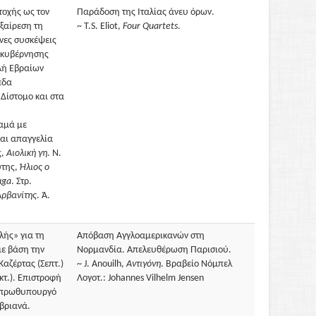
τοχής ως τον
Παράδοση της Ιταλίας άνευ όρων.
εξαίρεση τη
~ T.S. Eliot,
Four Quartets
.
νες συσκέψεις
ό κυβέρνησης
λή Eβραίων
εδα
Δίστομο και στα
λαμά με
αι απαγγελία
ς,
Aιολική γη
. Ν.
ύτης,
Ήλιος ο
uga
. Στρ.
Aρβανίτης
. Ά.
λής» για τη
Απόβαση Αγγλοαμερικανών στη
ε βάση την
Νορμανδία. Απελευθέρωση Παρισιού.
αζέρτας (Σεπτ.)
~ J. Anouilh,
Αντιγόνη
. Βραβείο Νόμπελ
τ.). Επιστροφή
Λογοτ.: Johannes Vilhelm Jensen
ε πρωθυπουργό
βριανά.