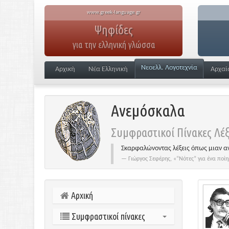
www.greek-language.gr
Ψηφίδες
για την ελληνική γλώσσα
Νεοελλ. Λογοτεχνία
Αρχική
Νέα Ελληνική
Αρχαί
Ανεμόσκαλα
Συμφραστικοί Πίνακες Λέξ
Σκαρφαλώνοντας λέξεις όπως μιαν α
Γιώργος Σεφέρης, «“Νότες” για ένα π
Αρχική
Συμφραστικοί πίνακες