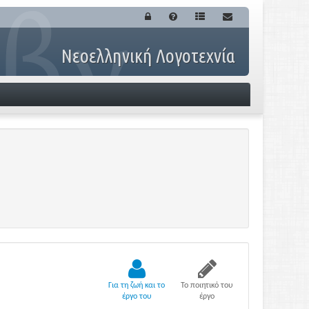
Νεοελληνική Λογοτεχνία
Για τη ζωή και το
Το ποιητικό του
έργο του
έργο