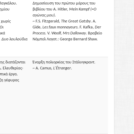
 Παγκάλου.
Δημοσίευση του πρώτου μέρους του
τημίου
βιβλίου του A. Hitler,
Mein Kampf (=Ο
αγώνας μου)
.
 χωρίς
~ F.S. Fitzgerald,
The Great Gatsby
. A.
Oι
Gide,
Les faux monnayeurs
. F. Kafka,
Der
ικά
Process
. V. Woolf,
Mrs Dalloway
. Βραβείο
. Δυο λουλούδια
Νόμπελ Λογοτ.: George Bernard Shaw.
κης διατάζονται
Έναρξη πολιορκίας του Στάλινγκραντ.
. Ελευθερίας·
~ A. Camus,
L'Étranger
.
τικά έργα.
αξη γέφυρας