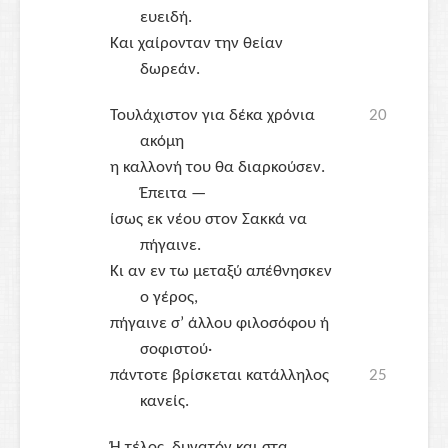
ευειδή.
Και χαίρονταν την θείαν
δωρεάν.
Τουλάχιστον για δέκα χρόνια
20
ακόμη
η καλλονή του θα διαρκούσεν.
Έπειτα —
ίσως εκ νέου στον
Σακκά
να
πήγαινε.
Κι αν εν τω μεταξύ απέθνησκεν
ο γέρος,
πήγαινε σ’ άλλου φιλοσόφου ή
σοφιστού·
πάντοτε βρίσκεται κατάλληλος
25
κανείς.
Ή τέλος, δυνατόν και στα