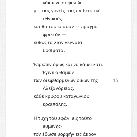
κάκιωνε ασφαλώς
με τους γονείς του, επιδεικτικά
εθνικούς·
και θα του έπαυαν — πράγμα
φρικτόν —
ευθύς τα λίαν γενναία
δοσίματα.
Έπρεπεν όμως και να κάμει κάτι.
Έγινε ο θαμών
των διεφθαρμένων οίκων της
15
Αλεξανδρείας
,
κάθε κρυφού καταγωγίου
κραιπάλης.
Η τύχη του εφάν’ εις τούτο
ευμενής·
τον έδωσε μορφήν εις άκρον