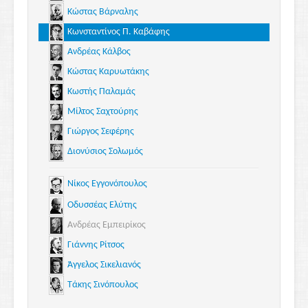
Κώστας Βάρναλης
Κωνσταντίνος Π. Καβάφης
Ανδρέας Κάλβος
Κώστας Καρυωτάκης
Κωστής Παλαμάς
Μίλτος Σαχτούρης
Γιώργος Σεφέρης
Διονύσιος Σολωμός
Νίκος Εγγονόπουλος
Οδυσσέας Ελύτης
Ανδρέας Εμπειρίκος
Γιάννης Ρίτσος
Άγγελος Σικελιανός
Τάκης Σινόπουλος