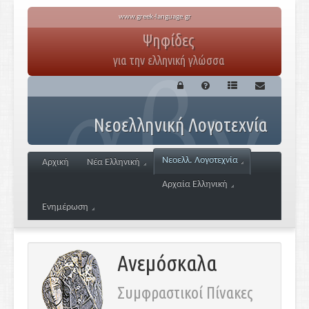
www.greek-language.gr
Ψηφίδες
για την ελληνική γλώσσα
Νεοελληνική Λογοτεχνία
Νεοελλ. Λογοτεχνία
Αρχική
Νέα Ελληνική
Αρχαία Ελληνική
Ενημέρωση
Ανεμόσκαλα
Συμφραστικοί Πίνακες