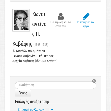
Κωνστ
αντίνο
Για τη ζωή και το
Το ποιητικό του
έργο του
έργο
ς Π.
Καβάφης
(1863-1933)
© (Ατελών ποιημάτων)
Ρενάτα Λαβανίνι, Εκδ. Ίκαρος
Αρχείο Καβάφη (Ίδρυμα Ωνάση)
Βρες
Επιλογές αναζήτησης
Επιλογή συλλογών