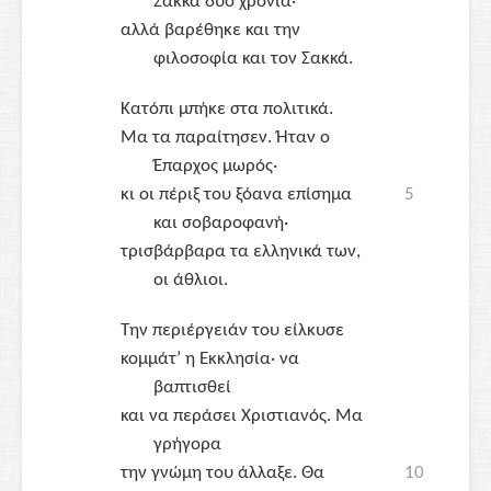
Σακκά
δυο χρόνια·
αλλά βαρέθηκε και την
φιλοσοφία και τον
Σακκά
.
Κατόπι μπήκε στα πολιτικά.
Μα τα παραίτησεν. Ήταν ο
Έπαρχος μωρός·
κι οι πέριξ του ξόανα επίσημα
5
και σοβαροφανή·
τρισβάρβαρα τα ελληνικά των,
οι άθλιοι.
Την περιέργειάν του είλκυσε
κομμάτ’ η Εκκλησία· να
βαπτισθεί
και να περάσει Χριστιανός. Μα
γρήγορα
την γνώμη του άλλαξε. Θα
10