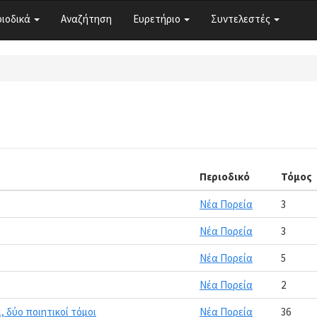
ριοδικά
Αναζήτηση
Ευρετήριο
Συντελεστές
Περιοδικό
Τόμος
Νέα Πορεία
3
Νέα Πορεία
3
Νέα Πορεία
5
Νέα Πορεία
2
, δύο ποιητικοί τόμοι
Νέα Πορεία
36