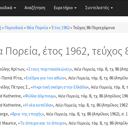
ριοδικά
Αναζήτηση
Ευρετήριο
Συντελεστές
ή
»
Περιοδικά
»
Νέα Πορεία
»
Έτος 1962
»
Τεύχος 86 Περιεχόμενα
τε εδώ
 Πορεία, έτος 1962, τεύχος 
ύλης Κρίτων, «
Στους πορτοκαλεώνες
»,
Νέα Πορεία
, τόμ. 8, τχ. 86 (Απ
Παπά Ρίτα, «
Ενέδρα για τον αθώο
»,
Νέα Πορεία
, τόμ. 8, τχ. 86 (Απρίλι
ίδης Πέτρος Σ., «
Η κριτική σκέψη στην Ελλάδα
»,
Νέα Πορεία
, τόμ. 8, 
d Katherine, «
Φύλλα άλμπουμ
»,
Νέα Πορεία
, τόμ. 8, τχ. 86 (Απρίλιος 196
d Katherine, «
Η νέα κοπέλλα
»,
Νέα Πορεία
, τόμ. 8, τχ. 86 (Απρίλιος 1962
orge, «
Άρια της εποχής
»,
Νέα Πορεία
, τόμ. 8, τχ. 86 (Απρίλιος 1962), σ. 
 Maurice, «
Το άπειρο και το άπειρο
»,
Νέα Πορεία
, τόμ. 8, τχ. 86 (Απρίλ