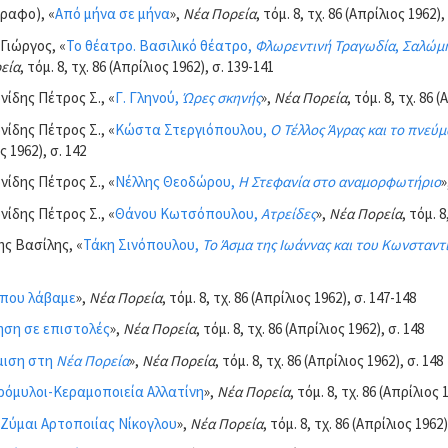
ραφο), «
Από μήνα σε μήνα
»,
Νέα Πορεία
, τόμ. 8, τχ. 86 (Απρίλιος 1962),
Γιώργος, «
Το θέατρο. Βασιλικό θέατρο,
Φλωρεντινή Τραγωδία
,
Σαλώμ
εία
, τόμ. 8, τχ. 86 (Απρίλιος 1962), σ. 139-141
ίδης Πέτρος Σ., «
Γ. Γληνού,
Ώρες σκηνής
»,
Νέα Πορεία
, τόμ. 8, τχ. 86 
ίδης Πέτρος Σ., «
Κώστα Στεργιόπουλου,
Ο Τέλλος Άγρας και το πνεύ
ς 1962), σ. 142
ίδης Πέτρος Σ., «
Νέλλης Θεοδώρου,
Η Στεφανία στο αναμορφωτήριο
»
ίδης Πέτρος Σ., «
Θάνου Κωτσόπουλου,
Ατρείδες
»,
Νέα Πορεία
, τόμ. 8
ς Βασίλης, «
Τάκη Σινόπουλου,
Το Άσμα της Ιωάννας και του Κωνσταντ
 που λάβαμε
»,
Νέα Πορεία
, τόμ. 8, τχ. 86 (Απρίλιος 1962), σ. 147-148
ση σε επιστολές
»,
Νέα Πορεία
, τόμ. 8, τχ. 86 (Απρίλιος 1962), σ. 148
μιση στη
Νέα Πορεία
»,
Νέα Πορεία
, τόμ. 8, τχ. 86 (Απρίλιος 1962), σ. 148
ρόμυλοι-Κεραμοποιεία Αλλατίνη
»,
Νέα Πορεία
, τόμ. 8, τχ. 86 (Απρίλιος 
Ζύμαι Αρτοποιίας Νίκογλου
»,
Νέα Πορεία
, τόμ. 8, τχ. 86 (Απρίλιος 1962)