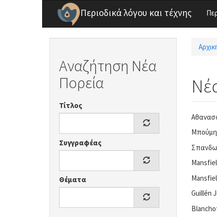
Παράκαμψη προς το κυρίως περιεχόμενο
Περιοδικά λόγου και τέχνης
Πε
Αρχικ
Είσ
Αναζήτηση Νέα
Πορεία
Νέα
Τίτλος
Αθανασο
Μπούμη-
Συγγραφέας
Σπανδων
Mansfiel
Mansfiel
Θέματα
Guillén J
Blanchot