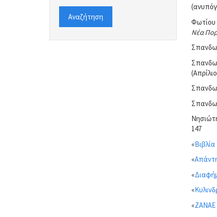
(ανυπόγ
Αναζήτηση
Φωτίου 
Νέα Πορ
Σπανδων
Σπανδων
(Απρίλιο
Σπανδων
Σπανδων
Νησιώτη
147
«
Βιβλία
«
Απάντη
«
Διαφή
«
Κυλινδ
«
ΖΑΝΑΕ 