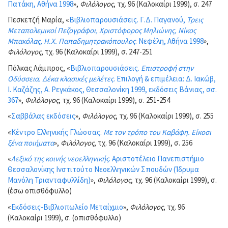
Πατάκη, Αθήνα 1998
»,
Φιλόλογος
, τχ. 96 (Καλοκαίρι 1999), σ. 247
Πεσκετζή Μαρία, «
Βιβλιοπαρουσιάσεις. Γ.Δ. Παγανού,
Τρεις
Μεταπολεμικοί Πεζογράφοι, Χριστόφορος Μηλιώνης, Νίκος
Μπακόλας, Η.Χ. Παπαδημητρακόπουλος
. Νεφέλη, Αθήνα 1998
»,
Φιλόλογος
, τχ. 96 (Καλοκαίρι 1999), σ. 247-251
Πόλκας Λάμπρος, «
Βιβλιοπαρουσιάσεις.
Επιστροφή στην
Οδύσσεια. Δέκα κλασικές μελέτες
. Επιλογή & επιμέλεια: Δ. Ιακώβ,
Ι. Καζάζης, Α. Ρεγκάκος, Θεσσαλονίκη 1999, εκδόσεις Βάνιας, σσ.
367
»,
Φιλόλογος
, τχ. 96 (Καλοκαίρι 1999), σ. 251-254
«
Σαββάλας εκδόσεις
»,
Φιλόλογος
, τχ. 96 (Καλοκαίρι 1999), σ. 255
«
Κέντρο Ελληνικής Γλώσσας.
Με τον τρόπο του Καβάφη. Είκοσι
ξένα ποιήματα
»,
Φιλόλογος
, τχ. 96 (Καλοκαίρι 1999), σ. 256
«
Λεξικό της κοινής νεοελληνικής
. Αριστοτέλειο Πανεπιστήμιο
Θεσσαλονίκης Ινστιτούτο Νεοελληνικών Σπουδών (Ίδρυμα
Μανόλη Τριανταφυλλίδη)
»,
Φιλόλογος
, τχ. 96 (Καλοκαίρι 1999), σ.
(έσω οπισθόφυλλο)
«
Εκδόσεις-Βιβλιοπωλείο Μεταίχμιο
»,
Φιλόλογος
, τχ. 96
(Καλοκαίρι 1999), σ. (οπισθόφυλλο)