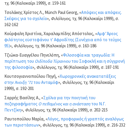
τχ. 96 (Καλοκαίρι 1999), σ. 159-161
Τσολάκης Χρίστος Λ., Münch Paul Georg, «
Απόψεις και απόψεις.
Σκέψεις για το σχολείο
»,
Φιλόλογος
, τχ. 96 (Καλοκαίρι 1999), σ.
162-162
Κούρφαλη Χριστίνα, Χαραλαμπίδης Απόστολος, «
Αμφ' Άρεος
φιλότητος εϋστεφάνου τ' Αφροδίτης (Συνέχεια από το τεύχος
95)
»,
Φιλόλογος
, τχ. 96 (Καλοκαίρι 1999), σ. 163-186
Τζιώκα-Ευαγγέλου Πηνελόπη, «
Φιλοσοφία και τραγωδία: Η
περίπτωση του
Οιδίποδα Τύραννου
του Σοφοκλή και η σύγχρονή
της φιλοσοφία
»,
Φιλόλογος
, τχ. 96 (Καλοκαίρι 1999), σ. 187-191
Κουτσογιαννοπούλου Πηγή, «
Χωροχρονικές ανακατατάξεις
στην
Άνοιξη '71
του Ανταμόφ
»,
Φιλόλογος
, τχ. 96 (Καλοκαίρι
1999), σ. 192-201
Σαρρής Βασίλης Α., «
Σχόλια για την ποιητική του
πεζογραφήματος
Ο πεθαμένος και η ανάσταση
του Ν.Γ.
Πεντζίκη
»,
Φιλόλογος
, τχ. 96 (Καλοκαίρι 1999), σ. 202-215
Ραυτοπούλου Μαρία, «
Λόγος, προφορικός ή γραπτός αναλόγως
των περιστάσεων
»,
Φιλόλογος
, τχ. 96 (Καλοκαίρι 1999), σ. 216-232