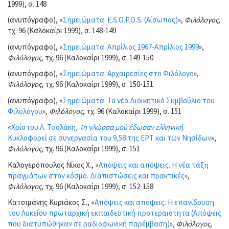
1999), σ. 148
(ανυπόγραφο), «
Σημειώματα. E.S.O.P.O.S. (Αίσωπος)
»,
Φιλόλογος
,
τχ. 96 (Καλοκαίρι 1999), σ. 148-149
(ανυπόγραφο), «
Σημειώματα. Απρίλιος 1967-Απρίλιος 1999
»,
Φιλόλογος
, τχ. 96 (Καλοκαίρι 1999), σ. 149-150
(ανυπόγραφο), «
Σημειώματα. Αρχαιρεσίες στο Φιλόλογο
»,
Φιλόλογος
, τχ. 96 (Καλοκαίρι 1999), σ. 150-151
(ανυπόγραφο), «
Σημειώματα. Το νέο Διοικητικό Συμβούλιο του
Φιλολόγου
»,
Φιλόλογος
, τχ. 96 (Καλοκαίρι 1999), σ. 151
«
Χρίστου Λ. Τσολάκη,
Τη γλώσσα μού έδωσαν ελληνική
.
Κυκλοφορεί σε συνεργασία του 9,58 της ΕΡΤ και των Νησίδων
»,
Φιλόλογος
, τχ. 96 (Καλοκαίρι 1999), σ. 151
Καλογερόπουλος Νίκος Χ., «
Απόψεις και απόψεις. Η νέα τάξη
πραγμάτων στον κόσμο. Διαπιστώσεις και πρακτικές
»,
Φιλόλογος
, τχ. 96 (Καλοκαίρι 1999), σ. 152-158
Κατσιμάνης Κυριάκος Σ., «
Απόψεις και απόψεις. Η επανίδρυση
του Λυκείου πρωταρχική εκπαιδευτική προτεραιότητα (Απόψεις
που διατυπώθηκαν σε ραδιοφωνική παρέμβαση)
»,
Φιλόλογος
,