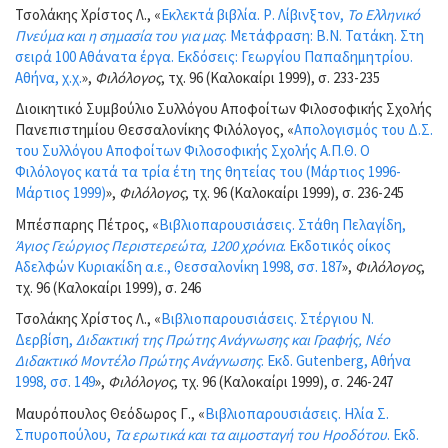
Τσολάκης Χρίστος Λ., «
Εκλεκτά βιβλία. Ρ. Λίβινξτον,
Το Ελληνικό
Πνεύμα και η σημασία του για μας
. Μετάφραση: Β.Ν. Τατάκη. Στη
σειρά 100 Αθάνατα έργα. Εκδόσεις: Γεωργίου Παπαδημητρίου.
Αθήνα, χ.χ.
»,
Φιλόλογος
, τχ. 96 (Καλοκαίρι 1999), σ. 233-235
Διοικητικό Συμβούλιο Συλλόγου Αποφοίτων Φιλοσοφικής Σχολής
Πανεπιστημίου Θεσσαλονίκης Φιλόλογος, «
Απολογισμός του Δ.Σ.
του Συλλόγου Αποφοίτων Φιλοσοφικής Σχολής Α.Π.Θ. Ο
Φιλόλογος κατά τα τρία έτη της θητείας του (Μάρτιος 1996-
Μάρτιος 1999)
»,
Φιλόλογος
, τχ. 96 (Καλοκαίρι 1999), σ. 236-245
Μπέσπαρης Πέτρος, «
Βιβλιοπαρουσιάσεις. Στάθη Πελαγίδη,
Άγιος Γεώργιος Περιστερεώτα, 1200 χρόνια
. Εκδοτικός οίκος
Αδελφών Κυριακίδη α.ε., Θεσσαλονίκη 1998, σσ. 187
»,
Φιλόλογος
,
τχ. 96 (Καλοκαίρι 1999), σ. 246
Τσολάκης Χρίστος Λ., «
Βιβλιοπαρουσιάσεις. Στέργιου Ν.
Δερβίση,
Διδακτική της Πρώτης Ανάγνωσης και Γραφής, Νέο
Διδακτικό Μοντέλο Πρώτης Ανάγνωσης
. Εκδ. Gutenberg, Αθήνα
1998, σσ. 149
»,
Φιλόλογος
, τχ. 96 (Καλοκαίρι 1999), σ. 246-247
Μαυρόπουλος Θεόδωρος Γ., «
Βιβλιοπαρουσιάσεις. Ηλία Σ.
Σπυροπούλου,
Τα ερωτικά και τα αιμοσταγή του Ηροδότου
. Εκδ.