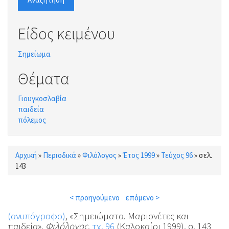
Είδος κειμένου
Σημείωμα
Θέματα
Γιουγκοσλαβία
παιδεία
πόλεμος
Αρχική
»
Περιοδικά
»
Φιλόλογος
»
Έτος 1999
»
Τεύχος 96
»
σελ.
Είστε εδώ
143
< προηγούμενο
επόμενο >
(ανυπόγραφο)
, «Σημειώματα. Μαριονέτες και
παιδεία»,
Φιλόλογος
,
τχ. 96
(Καλοκαίρι 1999), σ. 143