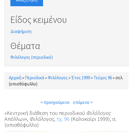
Είδος κειμένου
Διαφήμιση
Θέματα
Φιλόλογος (περιοδικό)
Αρχική
»
Περιοδικά
»
Φιλόλογος
»
Έτος 1999
»
Τεύχος 96
»
σελ.
Είστε εδώ
(οπισθόφυλλο)
< προηγούμενο
επόμενο >
«Κεντρική διάθεση του περιοδικού
Φιλόλογος
Απόλλων»,
Φιλόλογος
,
τχ. 96
(Καλοκαίρι 1999), σ.
(οπισθόφυλλο)