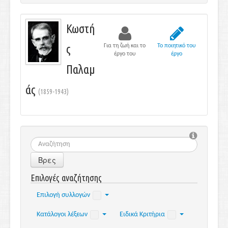
Κωστή
ς
Για τη ζωή και το
Το ποιητικό του
έργο του
έργο
Παλαμ
άς
(1859-1943)
Βρες
Επιλογές αναζήτησης
Επιλογή συλλογών
Κατάλογοι λέξεων
Ειδικά Κριτήρια