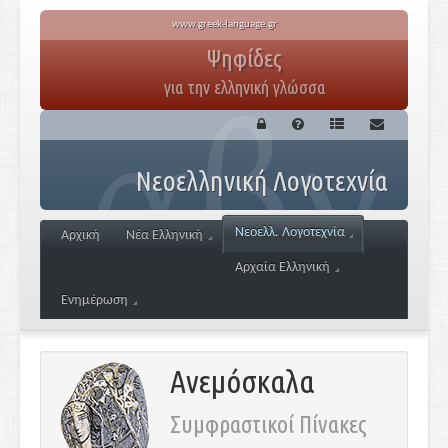
www.greek-language.gr
Ψηφίδες
για την ελληνική γλώσσα
Νεοελληνική Λογοτεχνία
Νεοελλ. Λογοτεχνία
Αρχική
Νέα Ελληνική
Αρχαία Ελληνική
Ενημέρωση
Ανεμόσκαλα
Συμφραστικοί Πίνακες