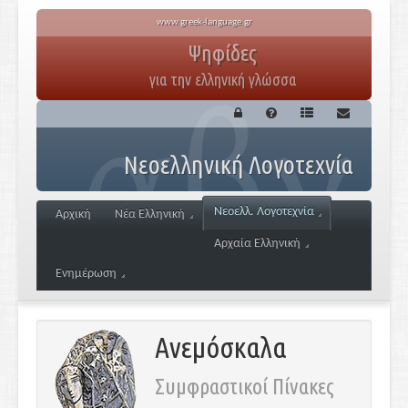
www.greek-language.gr
Ψηφίδες
για την ελληνική γλώσσα
Νεοελληνική Λογοτεχνία
Νεοελλ. Λογοτεχνία
Αρχική
Νέα Ελληνική
Αρχαία Ελληνική
Ενημέρωση
Ανεμόσκαλα
Συμφραστικοί Πίνακες