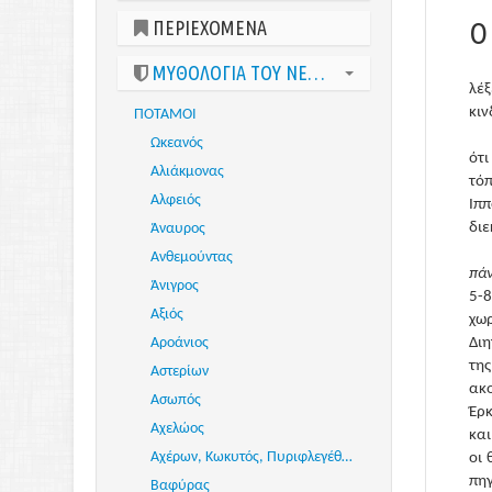
Ο
ΠΕΡΙΕΧΟΜΕΝΑ
ΜΥΘΟΛΟΓΙΑ ΤΟΥ ΝΕΡΟΥ
λέξ
κιν
ΠΟΤΑΜΟΙ
Ωκεανός
ότι
Αλιάκμονας
τόπ
Αλφειός
Ιππ
διε
Άναυρος
Ανθεμούντας
πάν
Άνιγρος
5-
Αξιός
χω
Αροάνιος
Διη
τη
Αστερίων
ακο
Ασωπός
Έρκ
Αχελώος
και
Αχέρων, Κωκυτός, Πυριφλεγέθων
οι 
πηγ
Βαφύρας