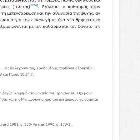
ποι μεταμφιέζονταν σε Νύμφες, Πάνες, σιληνούς και
[124]
σεις (
τελετάς
)
. Εξάλλου, ο καθαρμός ήταν
ν τη μετενσάρκωση και την αθανασία της ψυχής, αν
ιμασία για την εισαγωγή σε ένα νέο θρησκευτικό
εξομοιώνονται με τον καθαρμό και τον θάνατο της
α …, εἰς ἣν λέγουσι τὰς ἱεροδούλους παρθένους λούεσθαι,
8 και Παυσ. 10.24.7.
να δεχθεί χρησμό στο μαντείο του Τροφωνίου. Όχι μόνο
 Λήθης και της Μνημοσύνης, που του επιτρέπουν να θυμάται
ord 1981, σ. 253· Versnel 1990, σ. 150-1).