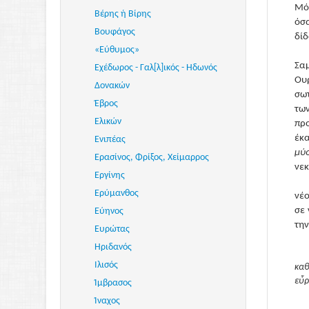
Μόν
Βέρης ή Βίρης
όσα
Βουφάγος
δίδ
«Εύθυμος»
Σα
Εχέδωρος - Γαλ[λ]ικός - Ηδωνός
Ουρ
Δονακών
σωτ
Έβρος
τω
Ελικών
πρ
έκα
Ενιπέας
μύσ
Ερασίνος, Φρίξος, Χείμαρρος
νεκ
Εργίνης
Ερύμανθος
νέο
σε 
Εύηνος
την
Ευρώτας
Ηριδανός
Ιλισός
καθ
εὗρ
Ίμβρασος
Ίναχος