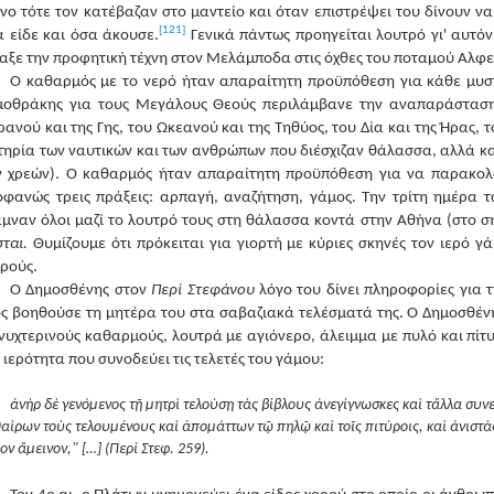
ο τότε τον κατέβαζαν στο μαντείο και όταν επιστρέψει του δίνουν να
[121]
 είδε και όσα άκουσε.
Γενικά πάντως προηγείται λουτρό γι' αυτόν
αξε την προφητική τέχνη στον Μελάμποδα στις όχθες του ποταμού Αλφε
Ο καθαρμός με το νερό ήταν απαραίτητη προϋπόθεση για κάθε μυσ
μοθράκης για τους Μεγάλους Θεούς περιλάμβανε την αναπαράσταση
ανού και της Γης, του Ωκεανού και της Τηθύος, του Δία και της Ήρας,
ηρία των ναυτικών και των ανθρώπων που διέσχιζαν θάλασσα, αλλά και
ν χρεών). Ο καθαρμός ήταν απαραίτητη προϋπόθεση για να παρακολ
οφανώς τρεις πράξεις: αρπαγή, αναζήτηση, γάμος. Την τρίτη ημέρα 
μναν όλοι μαζί το λουτρό τους στη θάλασσα κοντά στην Αθήνα (στο 
ται.
Θυμίζουμε ότι πρόκειται για γιορτή με κύριες σκηνές τον ιερό γά
ρούς.
Ο Δημοσθένης στον
Περί Στεφάνου
λόγο του δίνει πληροφορίες για τ
ς βοηθούσε τη μητέρα του στα σαβαζιακά τελέσματά της. Ο Δημοσθέν
νυχτερινούς καθαρμούς, λουτρά με αγιόνερο, άλειμμα με πυλό και πίτυ
 ιερότητα που συνοδεύει τις τελετές του γάμου:
ἀνὴρ δὲ γενόμενος τῇ μητρὶ τελούσῃ τὰς βίβλους ἀνεγίγνωσκες καὶ τἄλλα συν
αίρων τοὺς τελουμένους καὶ ἀπομάττων τῷ πηλῷ καὶ τοῖς πιτύροις, καὶ ἀνιστ
ον ἄμεινον," […] (Περί Στεφ. 259).