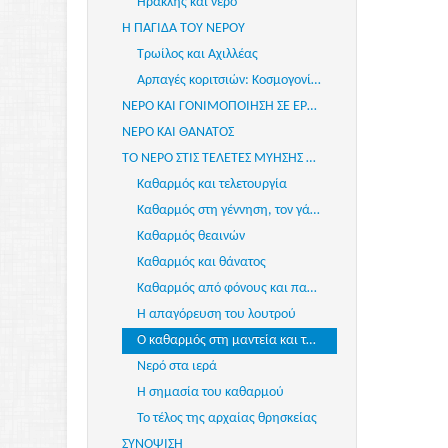
Ηρακλής και νερό
Η ΠΑΓΙΔΑ ΤΟΥ ΝΕΡΟΥ
Τρωίλος και Αχιλλέας
Αρπαγές κοριτσιών: Κοσμογονία, Γάμος, Θάνατος, Πολιτική
ΝΕΡΟ ΚΑΙ ΓΟΝΙΜΟΠΟΙΗΣΗ ΣΕ ΕΡΓΑ ΤΩΝ ΤΕΧΝΩΝ
ΝΕΡΟ ΚΑΙ ΘΑΝΑΤΟΣ
ΤΟ ΝΕΡΟ ΣΤΙΣ ΤΕΛΕΤΕΣ ΜΥΗΣΗΣ ΚΑΙ ΚΑΘΑΡΜΟΥ
Καθαρμός και τελετουργία
Καθαρμός στη γέννηση, τον γάμο, τον θάνατο
Καθαρμός θεαινών
Καθαρμός και θάνατος
Καθαρμός από φόνους και παράνοια
Η απαγόρευση του λουτρού
Ο καθαρμός στη μαντεία και τα μυστήρια
Νερό στα ιερά
Η σημασία του καθαρμού
Το τέλος της αρχαίας θρησκείας
ΣΥΝΟΨΙΣΗ