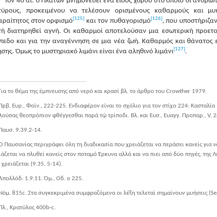
Τον 4ο αι. ο Πλάτων μνημονεύει ένα είδος χορού στο οποίο οι άνθρω
τύρους, προκειμένου να τελέσουν ορισμένους καθαρμούς και μυή
[125]
[126]
αραίτητος στον ορφισμό
και τον πυθαγορισμό
, που υποστήριζα
τή διατηρηθεί αγνή. Οι καθαρμοί αποτελούσαν μια εσωτερική προετο
πεδο και για την αναγέννηση σε μια νέα ζωή. Καθαρμός και θάνατος 
[127]
σης. Όμως το μυστηριακό λιμάνι είναι ένα αληθινό λιμάνι
.
Για το θέμα της έμπνευσης από νερό και κρασί βλ. το άρθρο του Crowther 1979.
Πρβ. Ευρ., Φοίν., 222-225. Ενδιαφέρον είναι το σχόλιο για τον στίχο 224: Κασταλί
λούσας θεοπρόπιον φθέγγεσθαι παρά τῷ τρίποδι. Βλ. και Ευσ., Ευαγγ. Προπαρ., V, 2
Παυσ. 9.39.2-14.
Ο Παυσανίας περιγράφει όλη τη διαδικασία που χρειάζεται να περάσει κανείς για 
ιάζεται να πλυθεί κανείς στον ποταμό Έρκυνα αλλά και να πιει από δύο πηγές, της
 χρειάζεται (9.35. 5-14).
Απολλόδ. 1.9.11. Όμ., Οδ. ο 225.
Νόμ. 815c. Στα συγκεκριμένα συμφραζόμενα οι λέξη τελεταὶ σημαίνουν μυήσεις (Seaf
Πλ., Κρατύλος 400b-c.