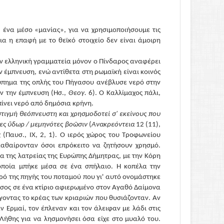
, ένα μέσο «μανίας», για να χρησιμοποιήσουμε τις
ια η επαφή με το θεϊκό στοιχείο δεν είναι άμοιρη
την ελληνική γραμματεία μόνον ο Πίνδαρος αναφέρει
ν έμπνευση, ενώ αντίθετα στη ρωμαϊκή είναι κοινός
ύπημα της οπλής του Πήγασου ανέβλυσε νερό στην
αν την έμπνευση (Ησ.,
Θεογ.
6). Ο Καλλίμαχος πάλι,
ίνει νερό από δημόσια κρήνη.
στιγμή θεόπνευστη και χρησμοδοτεί σ' εκείνους που
ες ὓδωρ / μεμηνότες βοῶσιν
(
Ανακρεόντεια
12 (11),
ς
(Παυσ., ΙΧ, 2, 1). Ο ιερός χώρος του Τροφωνείου
καθαίρονταν όσοι επρόκειτο να ζητήσουν χρησμό.
ια της λατρείας της Ευρώπης Δήμητρας, με την Κόρη
οποία μπήκε μέσα σε ένα σπήλαιο. Η κοπέλα την
ρό της πηγής του ποταμού που γι' αυτό ονομάστηκε
λσος σε ένα κτίριο αφιερωμένο στον Αγαθό Δαίμονα
γοντας το κρέας των κριαριών που θυσιάζονταν. Αν
 Ερμαί, τον έπλεναν και τον άλειφαν με λάδι στις
 Λήθης για να λησμονήσει όσα είχε στο μυαλό του.