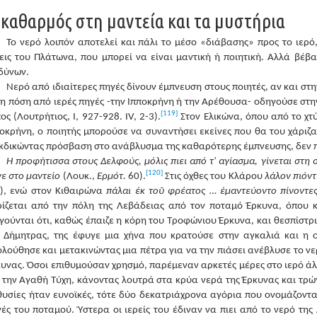
 καθαρμός στη μαντεία και τα μυστήρια
Το νερό λοιπόν αποτελεί και πάλι το μέσο «διάβασης» προς το ιερό
εις του Πλάτωνα, που μπορεί να είναι μαντική ή ποιητική. Αλλά βέβα
δύνων.
Νερό από ιδιαίτερες πηγές δίνουν έμπνευση στους ποιητές, αν και σ
 η πόση από ιερές πηγές -την Ιπποκρήνη ή την Αρέθουσα- οδηγούσε στη
[119]
ος (Λουτρήτιος, Ι, 927-928. IV, 2-3).
Στον Ελικώνα, όπου από το χτ
οκρήνη, ο ποιητής μπορούσε να συναντήσει εκείνες που θα του χάριζ
κδικώντας πρόσβαση στο ανάβλυσμα της καθαρότερης έμπνευσης, δεν π
Η προφήτισσα στους Δελφούς, μόλις πιει από τ' αγίασμα, γίνεται στη 
[120]
ε στο μαντείο
(Λουκ.,
Ερμότ.
60).
Στις όχθες του Κλάρου
λάλον πιόντ
8), ενώ στον Κιθαιρώνα
πάλαι ἐκ τοῦ φρέατος … ἐμαντεύοντο πίνοντε
ρίζεται από την πόλη της Λεβάδειας από τον ποταμό Έρκυνα, όπου 
γούνται ότι, καθώς έπαιζε η κόρη του Τροφώνιου Έρκυνα, και θεσπίστρ
ς Δήμητρας, της έφυγε μια χήνα που κρατούσε στην αγκαλιά και η 
λούθησε και μετακινώντας μια πέτρα για να την πιάσει ανέβλυσε το νε
υνας. Όσοι επιθυμούσαν χρησμό, παρέμεναν αρκετές μέρες στο ιερό ά
 την Αγαθή Τύχη, κάνοντας λουτρά στα κρύα νερά της Έρκυνας και τρώ
θυσίες ήταν ευνοϊκές, τότε δύο δεκατριάχρονα αγόρια που ονομάζονταν
ές του ποταμού. Ύστερα οι ιερείς του έδιναν να πιει από το νερό της