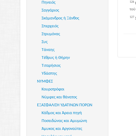
Πηνειός
126
τοῦ
Σαγγάριος
127
Σκάμανδρος ή Ξάνθος
Σπερχειός
Στρυμόνας
Συς
Τάναης
Τέθρυς ή Θήρην
Τιταρήσιος
Υδάσπης
ΝΥΜΦΕΣ
Κουροτρόφοι
Νύμφες και θάνατος
ΕΞΑΣΦΑΛΙΣΗ ΥΔΑΤΙΝΩΝ ΠΟΡΩΝ
Κάδμος και Άρεια πηγή
Ποσειδώνας και Αμυμώνη
Άμυκος και Αργοναύτες