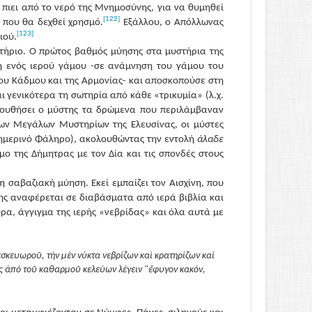
 πιει από το νερό της Μνημοσύνης, για να θυμηθεί
[122]
 που θα δεχθεί χρησμό.
Εξάλλου, ο Απόλλωνας
[123]
ιού.
τήριο. Ο πρώτος βαθμός μύησης στα μυστήρια της
 ενός ιερού γάμου -σε ανάμνηση του γάμου του
 του Κάδμου και της Αρμονίας- και αποσκοπούσε στη
 γενικότερα τη σωτηρία από κάθε «τρικυμία» (λ.χ.
ουθήσει ο μύστης τα δρώμενα που περιλάμβαναν
των Μεγάλων Μυστηρίων της Ελευσίνας, οι μύστες
σημερινό Φάληρο), ακολουθώντας την εντολή
άλαδε
μο της Δήμητρας με τον Δία και τις σπονδές στους
η σαβαζιακή μύηση. Εκεί εμπαίζει τον Αισχίνη, που
ης αναφέρεται σε διαβάσματα από ιερά βιβλία και
ρα, άγγιγμα της ιερής «νεβρίδας» και όλα αυτά με
εσκευωροῦ, τὴν μὲν νύκτα νεβρίζων καὶ κρατηρίζων καὶ
ὰς ἀπὸ τοῦ καθαρμοῦ κελεύων λέγειν "ἔφυγον κακόν,