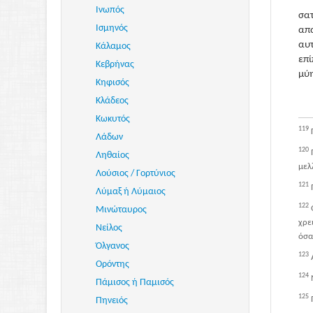
Ινωπός
σα
Ισμηνός
απ
αυ
Κάλαμος
επί
Κεβρήνας
μύη
Κηφισός
Κλάδεος
Κωκυτός
119
Λάδων
120
Ληθαίος
μελ
Λούσιος / Γορτύνιος
121
Λύμαξ ή Λύμαιος
122
Μινώταυρος
χρε
Νείλος
όσα
Όλγανος
123
Ορόντης
124
Πάμισος ή Παμισός
125
Πηνειός