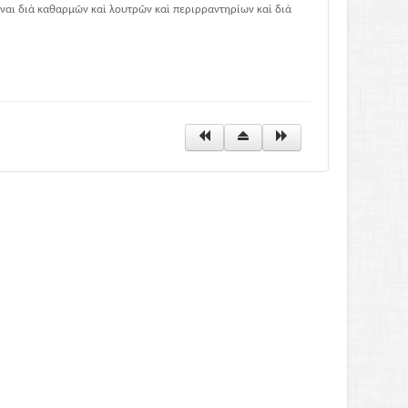
ν εἶναι διὰ καθαρμῶν καὶ λουτρῶν καὶ περιρραντηρίων καὶ διὰ