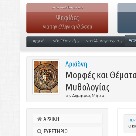
www.greek-language.gr
Ψηφίδες
για την ελληνική γλώσσα
Αρχ
Αρχική
Νέα Ελληνική
Νεοελλ. Λογοτεχνία
Αριάδνη
Μορφές και Θέματα
Μυθολογίας
της Δήμητρας Μήττα
ΑΡΧΙΚΗ
ΠΕΡ
Ο κα
ΕΥΡΕΤΗΡΙΟ