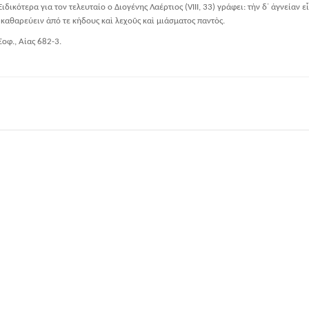
Ειδικότερα για τον τελευταίο ο Διογένης Λαέρτιος (VIII, 33) γράφει: τὴν δ᾽ ἁγνεία
 καθαρεύειν ἀπό τε κήδους καὶ λεχοῦς καὶ μιάσματος παντὸς.
Σοφ., Αίας 682-3.