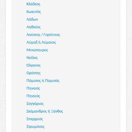
Κλάδεος
Κωκυτός
Λάδων
Ληθαίος
Λούσιος / Γορτύνιος
Λύμαξ ή Λύμαιος
Μινώταυρος
Νείλος
Όλγανος
Ορόντης
Πάμισος ή Παμισός
Πηνειός
Πηνειός
Σαγγάριος
Σκάμανδρος ή Ξάνθος
Σπερχειός
Στρυμόνας