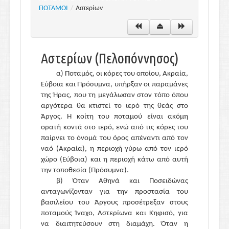
ΠΟΤΑΜΟΙ
/
Αστερίων
Αστερίων (Πελοπόννησος)
α) Ποταμός, οι κόρες του οποίου, Ακραία,
Εύβοια και Πρόσυμνα, υπήρξαν οι παραμάνες
της Ήρας, που τη μεγάλωσαν στον τόπο όπου
αργότερα θα κτιστεί το ιερό της θεάς στο
Άργος. Η κοίτη του ποταμού είναι ακόμη
ορατή κοντά στο ιερό, ενώ από τις κόρες του
παίρνει το όνομά του όρος απέναντι από τον
ναό (Ακραία), η περιοχή γύρω από τον ιερό
χώρο (Εύβοια) και η περιοχή κάτω από αυτή
την τοποθεσία (Πρόσυμνα).
β) Όταν Αθηνά και Ποσειδώνας
ανταγωνίζονταν για την προστασία του
βασιλείου του Άργους προσέτρεξαν στους
ποταμούς Ίναχο, Αστερίωνα και Κηφισό, για
να διαιτητεύσουν στη διαμάχη. Όταν η