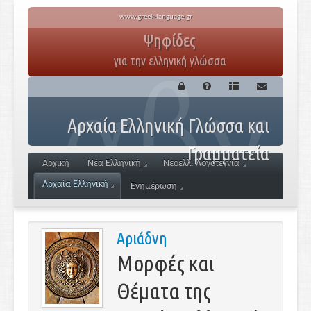
www.greek-language.gr
Ψηφίδες
για την ελληνική γλώσσα
Αρχαία Ελληνική Γλώσσα και
Γραμματεία
Αρχική
Νέα Ελληνική
Νεοελλ. Λογοτεχνία
Αρχαία Ελληνική
Ενημέρωση
Αριάδνη
Μορφές και
Θέματα της