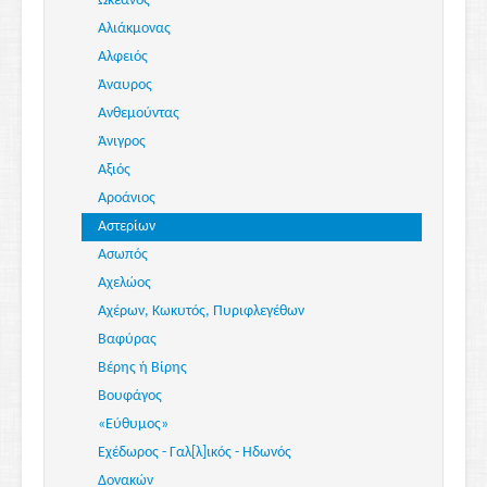
Ωκεανός
Αλιάκμονας
Αλφειός
Άναυρος
Ανθεμούντας
Άνιγρος
Αξιός
Αροάνιος
Αστερίων
Ασωπός
Αχελώος
Αχέρων, Κωκυτός, Πυριφλεγέθων
Βαφύρας
Βέρης ή Βίρης
Βουφάγος
«Εύθυμος»
Εχέδωρος - Γαλ[λ]ικός - Ηδωνός
Δονακών