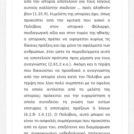
από την ιστορία αποτελούν για τους λόγους
αυτούς
καλλίστην παιδείαν … πρὸς ἀληθινὸν
βίον
(
1.35.9
). Η μελέτη της ιστορίας έχει, όπως
προκύπτει από την κριτική που ασκεί ο
Πολύβιος στον ιστορικό Φύλαρχο,
παιδαγωγική αξία και στον τομέα της ηθικής:
o
ιστορικός πρέπει να αφηγείται κυρίως τις
δίκαιες πράξεις και όχι μόνο τα σφάλματα των
ανθρώπων, έτσι ώστε τα παραδείγματα αυτά
να αποτελούν πρότυπα προς μίμηση για τους
αναγνώστες
(2.61.2
κ.ε.
). Ακόμη και η τέρψη
που δικαιούται να προσδοκά ο αναγνώστης
από την ιστορία είναι κατά τον Πολύβιο μια
τέρψη που λίγο πολύ συμπίπτει με το όφελος
το οποίο αντλείται από τη μελέτη της
ιστορίας:
πρόκειται για την ευχαρίστηση η
οποία συνοδεύει τη γνώση των αιτίων
επιτυχίας ή αποτυχίας πράξεων ή λόγων
(
6.2.8· 1.4.11
). Ο Πολύβιος, αυτό μπορεί να
είναι το ασφαλές συμπέρασμα που προκύπτει
από το έργο του, επεξέτεινε και διαμόρφωσε
σε συγκεκριμένο μεθοδολογικό πρόγραμμα