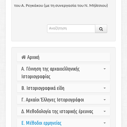
του Α. Ρεγκάκου (με τη συνεργασία του Ν. Μήλτσιου)
Αρχική
Α. Γέννηση της αρχαιοελληνικής
Ιστοριογραφίας
Α1. Απαρχές και προϋποθέσεις της ΑΕ
Β. Ιστοριογραφικά είδη
ιστοριογραφίας
Β1. Γενικά
Γ. Αρχαίοι Έλληνες Ιστοριογράφοι
Α2. Λογογράφοι
Β2. Γενεαλογίες/Μυθογραφία
Γ1. Ηρόδοτος
Δ. Μεθοδολογία της ιστορικής έρευνας
Β3. Χρονογραφία
Γ2. Θουκυδίδης
Β4. Εθνογραφία/Γεωγραφία - Ιστορία άλλων εθνών
Δ1. Ιστορική μέθοδος
Ε. Μέθοδοι ερμηνείας
Γ3. Ξενοφών