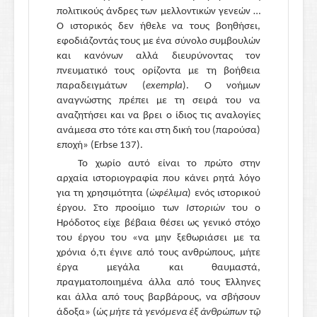
πολιτικούς άνδρες των μελλοντικών γενεών …
Ο ιστορικός δεν ήθελε να τους βοηθήσει,
εφοδιάζοντάς τους με ένα σύνολο συμβουλών
και κανόνων αλλά διευρύνοντας τον
πνευματικό τους ορίζοντα με τη βοήθεια
παραδειγμάτων
(
exempla
).
Ο νοήμων
αναγνώστης πρέπει με τη σειρά του να
αναζητήσει και να βρει ο ίδιος τις αναλογίες
ανάμεσα στο τότε και στη δική του (παρούσα)
εποχή»
(Erbse 137)
.
Το χωρίο αυτό είναι το πρώτο στην
αρχαία ιστοριογραφία που κάνει ρητά λόγο
για τη χρησιμότητα
(
ὠφέλιμα
)
ενός ιστορικού
έργου. Στο προοίμιο των
Ιστοριών
του ο
Ηρόδοτος είχε βέβαια θέσει ως γενικό στόχο
του έργου του «
να μην ξεθωριάσει με τα
χρόνια ό,τι έγινε από τους ανθρώπους, μήτε
έργα μεγάλα και θαυμαστά,
πραγματοποιημένα άλλα από τους Έλληνες
και άλλα από τους βαρβάρους, να σβήσουν
άδοξα»
(
ὡς μήτε τὰ γενόμενα ἐξ ἀνθρώπων τῷ