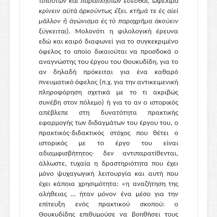
τοιούτων καὶ παραπλησίων ἔσεσθαι, ὠφέλιμα
κρίνειν αὐτὰ ἀρκούντως ἕξει. κτῆμά τε ἐς αἰεὶ
μᾶλλον ἢ ἀγώνισμα ἐς τὸ παραχρῆμα ἀκούειν
ξύγκειται
)
. Μολονότι η φιλολογική έρευνα
εδώ και καιρό διαφωνεί για το συγκεκριμένο
όφελος το οποίο δικαιούται να προσδοκά ο
αναγνώστης του έργου του Θουκυδίδη, για το
αν δηλαδή πρόκειται για ένα καθαρό
πνευματικό όφελος
(
π.χ. για την αντικειμενική
πληροφόρηση σχετικά με το τι ακριβώς
συνέβη στον πόλεμο
)
ή για το αν ο ιστορικός
απέβλεπε στη δυνατότητα πρακτικής
εφαρμογής των διδαγμάτων του έργου του, ο
πρακτικός-διδακτικός στόχος που θέτει ο
ιστορικός με το έργο του είναι
αδιαμφισβήτητος
· δεν αντιπαρατίθενται,
άλλωστε, τυχαία η δραστηριότητα που έχει
μόνο ψυχαγωγική λειτουργία και αυτή που
έχει κάποια χρησιμότητα
:
«η αναζήτηση της
αλήθειας … ήταν μόνον ένα μέσο για την
επίτευξη ενός πρακτικού σκοπού:
ο
Θουκυδίδης επιθυμούσε να βοηθήσει τους