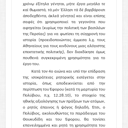
χρόνῳ ἐξίτηλα γένηται, μήτε ἔργα μεγάλα τε
καὶ θωμαστά, τὰ μὲν Ἕλλησι τὰ δὲ βαρβάροισι
ἀποδεχθέντα, ἀκλεᾶ γένηται
) και είναι επίσης
σαφές ότι χρησιμοποιεί τα γεγονότα που
αφηγείται (
κυρίως την πολιτική των βασιλέων
της Περσίας
) για να φωτίσει τη σύγχρονή του
ιστορία (
προειδοποιώντας έμμεσα λ.χ. τους
Αθηναίους για τους κινδύνους μιας αλόγιστης
επεκτατικής πολιτικής
), δεν διεκδίκησε όμως
πουθενά συγκεκριμένη χρησιμότητα για το
έργο του.
Κατά τον 4ο αιώνα και υπό την επίδραση
της ισοκράτειας ρητορικής εισάγεται στην
ιστορία, όπως αποδεικνύεται από την
περίπτωση του Έφορου
(
κατά τη μαρτυρία του
Πολύβιου, π.χ. 12.28.10
)
, το στοιχείο της
ηθικής αξιολόγησης των πράξεων των ατόμων,
ο ρητός έπαινος ή ψόγος δηλαδή. Έτσι, ο
Πολύβιος, ακολουθώντας το παράδειγμα του
Θουκυδίδη και του Έφορου, θα τονίσει
επανειλημμένα και ρητά τη χρησιμότητα του