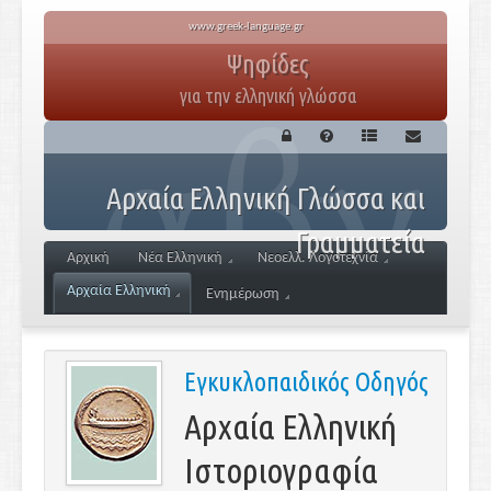
www.greek-language.gr
Ψηφίδες
για την ελληνική γλώσσα
Αρχαία Ελληνική Γλώσσα και
Γραμματεία
Αρχική
Νέα Ελληνική
Νεοελλ. Λογοτεχνία
Αρχαία Ελληνική
Ενημέρωση
Εγκυκλοπαιδικός Οδηγός
Αρχαία Ελληνική
Ιστοριογραφία