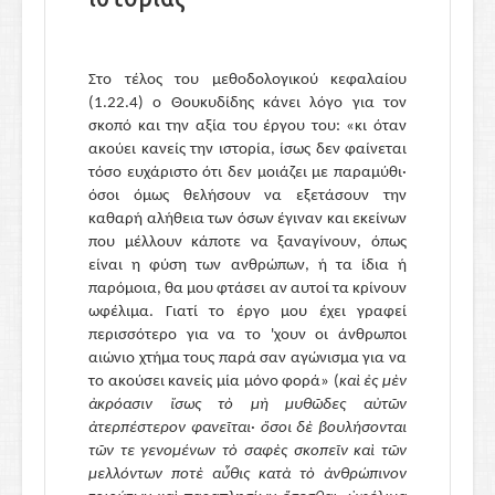
Στο τέλος του μεθοδολογικού κεφαλαίου
(1.22.4)
ο Θουκυδίδης κάνει λόγο για τον
σκοπό και την αξία του έργου του
:
«
κι όταν
ακούει κανείς την ιστορία, ίσως δεν φαίνεται
τόσο ευχάριστο ότι δεν μοιάζει με παραμύθι·
όσοι όμως θελήσουν να εξετάσουν την
καθαρή αλήθεια των όσων έγιναν και εκείνων
που μέλλουν κάποτε να ξαναγίνουν, όπως
είναι η φύση των ανθρώπων, ή τα ίδια ή
παρόμοια, θα μου φτάσει αν αυτοί τα κρίνουν
ωφέλιμα. Γιατί το έργο μου έχει γραφεί
περισσότερο για να το 'χουν οι άνθρωποι
αιώνιο χτήμα τους παρά σαν αγώνισμα για να
το ακούσει κανείς μία μόνο φορά»
(
καὶ ἐς μὲν
ἀκρόασιν ἴσως τὸ μὴ μυθῶδες αὐτῶν
ἀτερπέστερον φανεῖται
·
ὅσοι δὲ βουλήσονται
τῶν τε γενομένων τὸ σαφὲς σκοπεῖν καὶ τῶν
μελλόντων ποτὲ αὖθις κατὰ τὸ ἀνθρώπινον