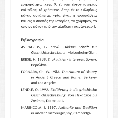
χρησιμότητα
(κεφ. 9:
ἕν γὰρ ἔργον ἱστορίας
καὶ τέλος, τὸ χρήσιμον, ὅπερ ἐκ τοῦ ἀληθοῦς
μόνου συνάγεται
, «μία είναι η προσπάθεια
και εις ο σκοπός της ιστορίας, το χρήσιμον, το
οποίον μόνον από την αλήθειαν παράγεται»
).
Βιβλιογραφία
AVENARIUS
, G. 1956.
Lukians Schrift zur
Geschichtsschreibung
, Meisenheim/Glan.
ERBSE
, H. 1989.
Thukydides - Interpretationen
,
B
ερολίνο
.
FORNARA
, Ch. W. 1983.
The Nature of History
in Ancient Greece and Rome
, Berkeley
and Los Angeles.
LENDLE
, O. 1992.
Einführung in die griechische
Geschichtsschreibung. Von Hekataios bis
Zosimos
,
Darmstadt.
MARINCOLA
, J. 1997.
Authority and Tradition
in Ancient Historiography
, Cambridge.