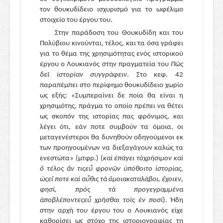
τον θουκυδίδειο ισχυρισμό για το ωφέλιμο
στοιχείο του έργου του.
Στην παράδοση του Θουκυδίδη και του
Πολύβιου κινούνται, τέλος, και τα όσα γράφει
για το θέμα της χρησιμότητας ενός ιστορικού
έργου ο Λουκιανός στην πραγματεία του
Πῶς
δεῖ ἱστορίαν συγγράφειν
. Στο κεφ. 42
παραπέμπει στο περίφημο θουκυδίδειο χωρίο
ως εξής
: «
Συμπεραίνει δε ποία θα είναι η
χρησιμότης, πράγμα το οποίο πρέπει να θέτει
ως σκοπόν της ιστορίας πας φρόνιμος, και
λέγει ότι, εάν ποτε συμβούν τα όμοια, οι
μεταγενέστεροι θα δυνηθούν οδηγούμενοι εκ
των προηγουμένων να διεξαγάγουν καλώς τα
ενεστώτα»
(
μτφρ.
) (
καὶ
ἐπάγει
τὸ
χρήσιμον
καὶ
ὃ
τέλος
ἄν
τις
εὖ
φρονῶν
ὑπόθοιτο
ἱστορίας
,
ὡς
εἴ
ποτε
καὶ
αὖθις
τὰ
ὅμοια
καταλάβοι
,
ἔχοιεν
,
φησί
,
πρὸς
τὰ
προγεγραμμένα
ἀποβλέποντες
εὖ
χρῆσθαι
τοῖς
ἐν
ποσί
).
Ήδη
στην αρχή του έργου του ο Λουκιανός είχε
καθορίσει ως στόχο της ιστοριογραφίας τη