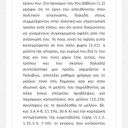
έργου του. Στο προοίμιο του 9ου βιβλίου
(1.2)
γράφει ότι το έργο του απευθύνεται στον
πολιτικὸν
αναγνώστη, δηλαδή στους
συμμετέχοντες στην πολιτική και στρατιωτική
ηγεσία ενός τόπου, και ότι αυτοί δικαιούνται
να αναμένουν συγκεκριμένα οφέλη από την
ανάγνωσή του. Το ποια είναι τα οφέλη αυτά
καταγράφεται σε ένα άλλο χωρίο (3.31)
:
η
μελέτη της ιστορίας, και κυρίως του
διὰ τί
,
του
πῶς
και του
τίνος χάριν
(
της αιτίας, του
τρόπου και του σκοπού δηλαδή
)
συντελέστηκε μια πράξη, ισχυρίζεται ο
Πολύβιος, αποτελεί
μάθημα
χρήσιμο για το
μέλλον τόσο στη δημόσια όσο και στην
ιδιωτική ζωή. H μελέτη του παρελθόντος με
άλλα λόγια επιτρέπει προβλέψεις για
παρόμοιες καταστάσεις στο μέλλον
(12.25b:
προλήψεις εἰς τὸ προϊδέσθαι τὸ μέλλον
, βλ.
και 3.4.4-8, 11.19a, 30.6.4) και την καρτερική
αντιμετώπιση της
ευμετάβολης
τύχης (
1.1.2,
1.35.1-3, 7-10
)
·
οι γνώσεις που αντλούνται