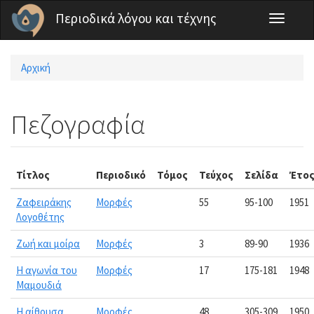
Παράκαμψη προς το κυρίως περιεχόμενο
Περιοδικά λόγου και τέχνης
Toggle
navigati
Αρχική
Είστε εδώ
Πεζογραφία
Τίτλος
Περιοδικό
Τόμος
Τεύχος
Σελίδα
Έτο
Ζαφειράκης
Μορφές
55
95-100
1951
Λογοθέτης
Ζωή και μοίρα
Μορφές
3
89-90
1936
Η αγωνία του
Μορφές
17
175-181
1948
Μαμουδιά
Η αίθουσα
Μορφές
48
305-309
1950