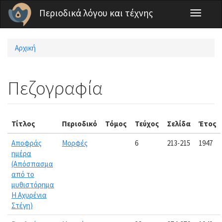
Παράκαμψη προς το κυρίως περιεχόμενο
Περιοδικά λόγου και τέχνης
Toggle
navigati
Αρχική
Είστε εδώ
Πεζογραφία
Τίτλος
Περιοδικό
Τόμος
Τεύχος
Σελίδα
Έτος
Αποφράς
Μορφές
6
213-215
1947
ημέρα
(Απόσπασμα
από το
μυθιστόρημα
Η Αχυρένια
Στέγη)