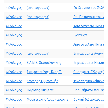
Φιλόλογος
(ανυπόγραφο)
Το Χρονικό του Συλλό
Φιλόλογος
(ανυπόγραφο)
Επ. Παπανούτσου: Αλ.
Φιλόλογος
Αριστοτέλειο Πανεπισ
Φιλόλογος
Ελληνικά
Φιλόλογος
Αριστοτέλειο Πανεπισ
Φιλόλογος
(ανυπόγραφο)
Σημειώματα. Αναγκαί
Φιλόλογος
Ε.Λ.Μ.Ε. Θεσσαλονίκης
Σημειώματα. Η εκπαιδ
Φιλόλογος
Σπυρόπουλος Ηλίας Σ.
Οι αρχαίοι 'Ελληνες λ
Φιλόλογος
Λανάρης Εμμανουήλ
Φιλοσοφικά κείμενα 
Φιλόλογος
Παρίσης Νικήτας
Προβλήματα που ανακ
Φιλόλογος
Μουμτζάκης Αναστάσιος Β.
Δοκιμή διδασκαλίας. Α