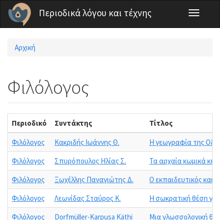
Παράκαμψη προς το κυρίως περιεχόμενο
Περιοδικά λόγου και τέχνης
Toggle
navigati
Αρχική
Είστε εδώ
Φιλόλογος
Περιοδικό
Συντάκτης
Τίτλος
Φιλόλογος
Κακριδής Ιωάννης Θ.
Η γεωγραφία της Οδύ
Φιλόλογος
Σπυρόπουλος Ηλίας Σ.
Τα αρχαία κωμικά κεί
Φιλόλογος
Ξωχέλλης Παναγιώτης Δ.
Ο εκπαιδευτικός και 
Φιλόλογος
Λεωνίδας Σταύρος Κ.
Η σωκρατική θέση γι
Φιλόλογος
Dorfmüller-Karpusa Käthi
Μια γλωσσολογική θε