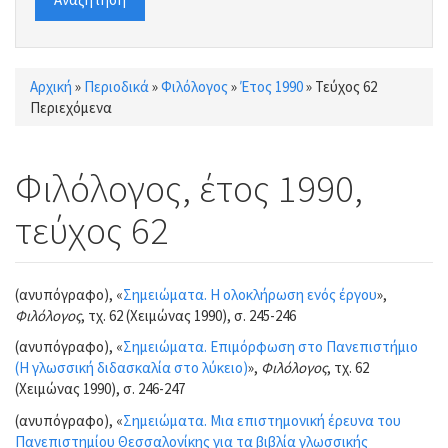
Αρχική
»
Περιοδικά
»
Φιλόλογος
»
Έτος 1990
»
Τεύχος 62
Είστε εδώ
Περιεχόμενα
Φιλόλογος, έτος 1990,
τεύχος 62
(ανυπόγραφο), «
Σημειώματα. Η ολοκλήρωση ενός έργου
»,
Φιλόλογος
, τχ. 62 (Χειμώνας 1990), σ. 245-246
(ανυπόγραφο), «
Σημειώματα. Επιμόρφωση στο Πανεπιστήμιο
(Η γλωσσική διδασκαλία στο λύκειο)
»,
Φιλόλογος
, τχ. 62
(Χειμώνας 1990), σ. 246-247
(ανυπόγραφο), «
Σημειώματα. Μια επιστημονική έρευνα του
Πανεπιστημίου Θεσσαλονίκης για τα βιβλία γλωσσικής