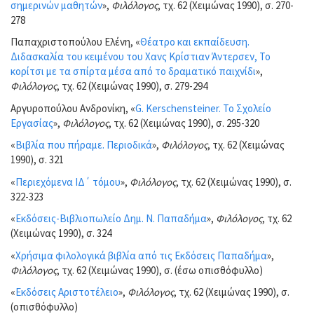
σημερινών μαθητών
»,
Φιλόλογος
, τχ. 62 (Χειμώνας 1990), σ. 270-
278
Παπαχριστοπούλου Ελένη, «
Θέατρο και εκπαίδευση.
Διδασκαλία του κειμένου του Χανς Κρίστιαν Άντερσεν, Το
κορίτσι με τα σπίρτα μέσα από το δραματικό παιχνίδι
»,
Φιλόλογος
, τχ. 62 (Χειμώνας 1990), σ. 279-294
Αργυροπούλου Ανδρονίκη, «
G. Kerschensteiner. Το Σχολείο
Εργασίας
»,
Φιλόλογος
, τχ. 62 (Χειμώνας 1990), σ. 295-320
«
Βιβλία που πήραμε. Περιοδικά
»,
Φιλόλογος
, τχ. 62 (Χειμώνας
1990), σ. 321
«
Περιεχόμενα ΙΔ΄ τόμου
»,
Φιλόλογος
, τχ. 62 (Χειμώνας 1990), σ.
322-323
«
Εκδόσεις-Βιβλιοπωλείο Δημ. Ν. Παπαδήμα
»,
Φιλόλογος
, τχ. 62
(Χειμώνας 1990), σ. 324
«
Χρήσιμα φιλολογικά βιβλία από τις Εκδόσεις Παπαδήμα
»,
Φιλόλογος
, τχ. 62 (Χειμώνας 1990), σ. (έσω οπισθόφυλλο)
«
Εκδόσεις Αριστοτέλειο
»,
Φιλόλογος
, τχ. 62 (Χειμώνας 1990), σ.
(οπισθόφυλλο)