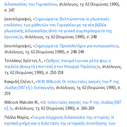
διδασκαλίας του Γυμνασίου
»,
Φιλόλογος
, τχ. 62 (Χειμώνας 1990),
σ. 247
(ανυπόγραφο), «
Σημειώματα. Βελτιώνονται οι γλωσσικές
επιδόσεις των μαθητών του Γυμνασίου με τα νέα βιβλία
γλωσσικής διδασκαλίας (Από τα γενικά συμπεράσματα της
έρευνας)
»,
Φιλόλογος
, τχ. 62 (Χειμώνας 1990), σ. 248
(ανυπόγραφο), «
Σημειώματα. Προσκλητήριο για συνεργασίες
»,
Φιλόλογος
, τχ. 62 (Χειμώνας 1990), σ. 248-249
Τσολάκης Χρίστος Λ., «
Όρθρος πνευμάτων και μέσα φως η
παιδεία (Ανοιχτή επιστολή στον Υπουργό Παιδείας)
»,
Φιλόλογος
,
τχ. 62 (Χειμώνας 1990), σ. 250-258
Κακριδή Ελένη Ι., «
M.M. Willcock: Οι τελευταίες σκηνές του Ρ της
Ιλιάδας
(587 εξ.). Εισαγωγή
»,
Φιλόλογος
, τχ. 62 (Χειμώνας 1990), σ.
259
Willcock Malcolm M., «
Οι τελευταίες σκηνές του Ρ της
Ιλιάδας
(587
εξ.)
»,
Φιλόλογος
, τχ. 62 (Χειμώνας 1990), σ. 260-269
Πάλλα Μαρία, «
Για μια σύγχρονη διδασκαλία της ιστορίας: Η
σχολική μνήμη και η διάσταση της ιστορικής συνείδησης των