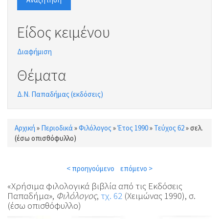
Είδος κειμένου
Διαφήμιση
Θέματα
Δ.Ν. Παπαδήμας (εκδόσεις)
Αρχική
»
Περιοδικά
»
Φιλόλογος
»
Έτος 1990
»
Τεύχος 62
»
σελ.
Είστε εδώ
(έσω οπισθόφυλλο)
< προηγούμενο
επόμενο >
«Χρήσιμα φιλολογικά βιβλία από τις Εκδόσεις
Παπαδήμα»,
Φιλόλογος
,
τχ. 62
(Χειμώνας 1990), σ.
(έσω οπισθόφυλλο)