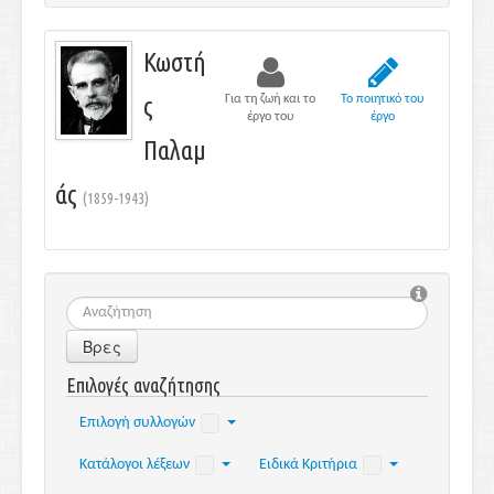
Κωστή
ς
Για τη ζωή και το
Το ποιητικό του
έργο του
έργο
Παλαμ
άς
(1859-1943)
Βρες
Επιλογές αναζήτησης
Επιλογή συλλογών
Κατάλογοι λέξεων
Ειδικά Κριτήρια