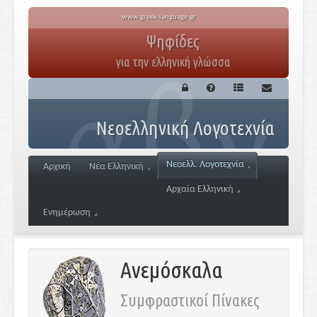
www.greek-language.gr
Ψηφίδες
για την ελληνική γλώσσα
Νεοελληνική Λογοτεχνία
Νεοελλ. Λογοτεχνία
Αρχική
Νέα Ελληνική
Αρχαία Ελληνική
Ενημέρωση
Ανεμόσκαλα
Συμφραστικοί Πίνακες