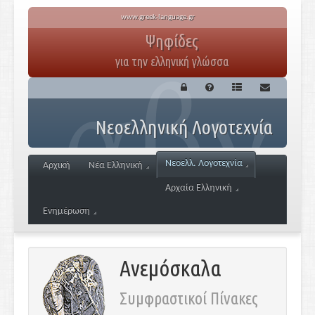
www.greek-language.gr
Ψηφίδες
για την ελληνική γλώσσα
Νεοελληνική Λογοτεχνία
Νεοελλ. Λογοτεχνία
Αρχική
Νέα Ελληνική
Αρχαία Ελληνική
Ενημέρωση
Ανεμόσκαλα
Συμφραστικοί Πίνακες