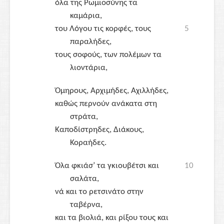
όλα της Ρωμιοσύνης τα
καμάρια,
του Λόγου τις κορφές, τους
5
παραλήδες,
τους σοφούς, των πολέμων τα
λιοντάρια,
Όμηρους
,
Αρχιμήδες
,
Αχιλλήδες
,
καθώς περνούν ανάκατα στη
στράτα,
Καποδίστρηδες
,
Διάκους
,
Κοραήδες
.
Όλα φκιάσ’ τα γκιουβέτσι και
10
σαλάτα,
νά και το ρετσινάτο στην
ταβέρνα,
και τα βιολιά, και ρίξου τους και