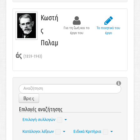
Κωστή
ς
Για τη ζωή και το
Το ποιητικό του
έργο του
έργο
Παλαμ
άς
(1859-1943)
Βρες
Επιλογές αναζήτησης
Επιλογή συλλογών
Κατάλογοι λέξεων
Ειδικά Κριτήρια