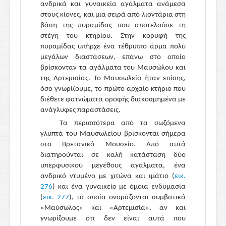
ανδρικά και γυναικεία αγάλματα ανάμεσα
στους κίονες, και μια σειρά από λιοντάρια στη
βάση της πυραμίδας που αποτελούσε τη
στέγη του κτηρίου. Στην κορυφή της
πυραμίδας υπήρχε ένα τέθριππο άρμα πολύ
μεγάλων διαστάσεων, επάνω στο οποίο
βρίσκονταν τα αγάλματα του Μαυσώλου και
της Αρτεμισίας. Το Μαυσωλείο ήταν επίσης,
όσο γνωρίζουμε, το πρώτο αρχαίο κτήριο που
διέθετε φατνώματα οροφής διακοσμημένα με
ανάγλυφες παραστάσεις.
Τα περισσότερα από τα σωζόμενα
γλυπτά του Μαυσωλείου βρίσκονται σήμερα
στο Βρετανικό Μουσείο. Από αυτά
διατηρούνται σε καλή κατάσταση δύο
υπερφυσικού μεγέθους αγάλματα, ένα
ανδρικό ντυμένο με χιτώνα και ιμάτιο (
εικ.
276
) και ένα γυναικείο με όμοια ενδυμασία
(
εικ. 277
), τα οποία ονομάζονται συμβατικά
«Μαύσωλος» και «Αρτεμισία», αν και
γνωρίζουμε ότι δεν είναι αυτά που