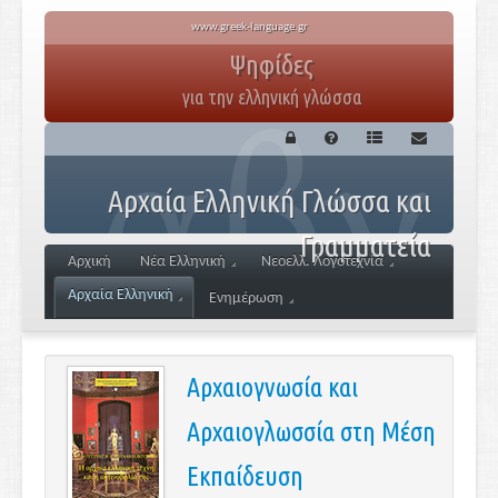
www.greek-language.gr
Ψηφίδες
για την ελληνική γλώσσα
Αρχαία Ελληνική Γλώσσα και
Γραμματεία
Αρχική
Νέα Ελληνική
Νεοελλ. Λογοτεχνία
Αρχαία Ελληνική
Ενημέρωση
Αρχαιογνωσία και
Αρχαιογλωσσία στη Μέση
Εκπαίδευση