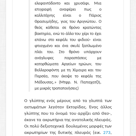
ελεφαντόδοντο και χρυσάφι. Μια
επιγραφή αναφέρει πως ο
καλλιτέχνης είναι ο Πάριος
Θρασυμήδης, γιος του Αριγνώτου. Ο
θεός κάθεται σε θρόνο κρατώντας
βακτηρία, ενώ το άλλο του χέρι το έχει
επάνω στο κεφάλι του φιδιού· είναι
φτιαγμένο και ένα σκυλί ξαπλωμένο
πλάι του. Στο θρόνο υπάρχουν
ανάγλυφες παραστάσεις με
κατορθώματα Αργείων ηρώων, του
Βελλεροφόντη με τη Χίμαιρα και του
Περσέα, που έκοψε το κεφάλι της
Μέδουσας.» (Μτφρ. Ν. Παπαχατζή,
με μικρές τροποποιήσεις)
Ο γλύπτης ενός μέρους από τα γλυπτά των
αετωμάτων λεγόταν Εκτορίδας. Ένας άλλος
γλύπτης που το όνομά του αρχίζει από
Θεο
-,
έκανε τα ακρωτήρια της ανατολικής πλευράς.
Οι πολύ δεξιοτεχνικά δουλεμένες μορφές των
ακρωτηρίων της δυτικής πλευράς (εικ.
273
,