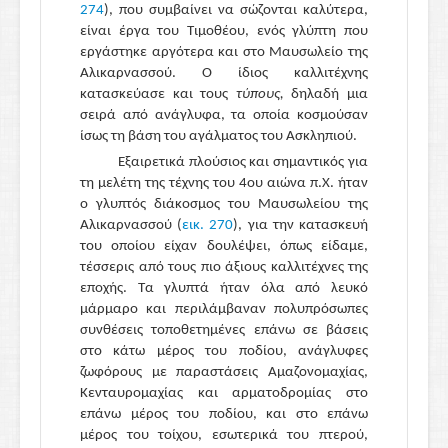
274
), που συμβαίνει να σώζονται καλύτερα,
είναι έργα του Τιμοθέου, ενός γλύπτη που
εργάστηκε αργότερα και στο Μαυσωλείο της
Αλικαρνασσού. Ο ίδιος καλλιτέχνης
κατασκεύασε και τους
τύπους,
δηλαδή μια
σειρά από ανάγλυφα, τα οποία κοσμούσαν
ίσως τη βάση του αγάλματος του Ασκληπιού.
Εξαιρετικά πλούσιος και σημαντικός για
τη μελέτη της τέχνης του 4ου αιώνα π.Χ. ήταν
ο γλυπτός διάκοσμος του Μαυσωλείου της
Αλικαρνασσού (
εικ. 270
), για την κατασκευή
του οποίου είχαν δουλέψει, όπως είδαμε,
τέσσερις από τους πιο άξιους καλλιτέχνες της
εποχής. Τα γλυπτά ήταν όλα από λευκό
μάρμαρο και περιλάμβαναν πολυπρόσωπες
συνθέσεις τοποθετημένες επάνω σε βάσεις
στο κάτω μέρος του ποδίου, ανάγλυφες
ζωφόρους με παραστάσεις Αμαζονομαχίας,
Κενταυρομαχίας και αρματοδρομίας στο
επάνω μέρος του ποδίου, και στο επάνω
μέρος του τοίχου, εσωτερικά του πτερού,