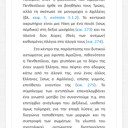
Πενθεσίλεια ήρθε να βοηθήσει τους Τρώες,
αλλά τη σκότωσε σε μονομαχία ο Αχιλλέας
(βλ.
κεφ. 5, ενότητα 5.1.2
). Το κεντρικό
ακρωτήριο είναι μια Νίκη με ένα πουλί (ίσως
πέρδικα) στη δεξιά μασχάλη (
εικ. 273
) και τα
πλαϊνά δύο Αύρες (θεές των ανέμων)
καθισμένες πλάγια στα άλογά τους (
εικ. 274
).
Στο κέντρο της παράστασης του δυτικού
αετώματος μια έφιππη Αμαζόνα, πιθανότατα
η Πενθεσίλεια, έχει χτυπήσει με το δόρυ της
έναν γυμνό Έλληνα, που πέφτει στο έδαφος
κάτω από το άλογό της, ενώ ένας άλλος
Έλληνας (ίσως ο Αχιλλέας), επίσης γυμνός,
επιτίθεται εναντίον της (
εικ. 275
). Το
σύμπλεγμα των αντιπάλων επαναλαμβάνει
ένα γνωστό μοτίβο (το συναντούμε π.χ. στο
επιτύμβιο ανάγλυφο του Δεξίλεω), υιοθετεί
όμως τολμηρές για την εποχή λύσεις με τη
διαγώνια τοποθέτηση των μορφών και τη
συστροφή των σωμάτων. Τα γλυπτά του
ανατολικού αετώματος διατηρούνται