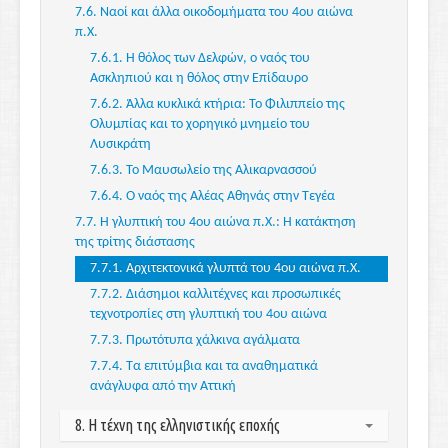
4.5. Ανάγλυφα του «αυστηρού ρυθμού»: Νάξιοι και
7.6. Ναοί και άλλα οικοδομήματα του 4ου αιώνα
Αθήνας: Ο Μοσχοφόρος και ο «ιππέας Rampin»
6.4.2. Η επίδραση της αττικής πλαστικής εκτός
Πάριοι γλύπτες
π.Χ.
3.3.8. Αναθήματα στο Ηραίο της Σάμου
Ελλάδας: Λυκία και Φοινίκη
7.6.1. Η θόλος των Δελφών, ο ναός του
3.3.9. Τρεις επιτύμβιοι κούροι από διαφορετικά
Ασκληπιού και η θόλος στην Επίδαυρο
εργαστήρια
7.6.2. Άλλα κυκλικά κτήρια: Το Φιλιππείο της
3.3.10. Δαιμονικές μορφές: Οι σφίγγες
Ολυμπίας και το χορηγικό μνημείο του
3.3.11. Μια καινούργια φτερωτή θεά: Η Νίκη της
Λυσικράτη
Δήλου
7.6.3. Το Μαυσωλείο της Αλικαρνασσού
3.3.12. Πρώιμα αρχιτεκτονικά γλυπτά: Το «κεφάλι
7.6.4. Ο ναός της Αλέας Αθηνάς στην Τεγέα
της Ήρας» στην Ολυμπία, το αέτωμα της Γοργούς
7.7. Η γλυπτική του 4ου αιώνα π.Χ.: Η κατάκτηση
στην Κέρκυρα, οι μετόπες του μονοπτέρου των
της τρίτης διάστασης
Σικυωνίων στους Δελφούς
3.3.13. Μαρμάρινα και πώρινα αετώματα από
7.7.1. Αρχιτεκτονικά γλυπτά του 4ου αιώνα π.Χ.
την Ακρόπολη της Αθήνας
7.7.2. Διάσημοι καλλιτέχνες και προσωπικές
3.4. Η τέχνη της υστεροαρχαϊκής εποχής
τεχνοτροπίες στη γλυπτική του 4ου αιώνα
3.4.1. Η αρχή του ερυθρόμορφου ρυθμού
7.7.3. Πρωτότυπα χάλκινα αγάλματα
3.4.2. Οι πρωτοπόροι του ερυθρόμορφου
7.7.4. Τα επιτύμβια και τα αναθηματικά
ρυθμού και οι μαθητές τους
ανάγλυφα από την Αττική
3.4.3. Η χαλκοτεχνία: Αγγεία και αγάλματα
8. Η τέχνη της ελληνιστικής εποχής
3.4.4. Ναοί και θησαυροί της υστεροαρχαϊκής