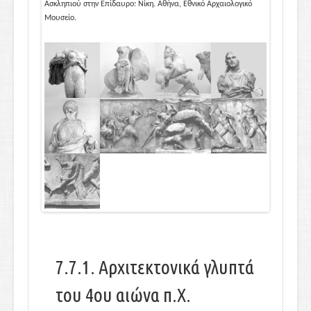
Μουσείο.
Ασκληπιού στην Επίδαυρο: Νίκη. Αθήνα, Εθνικό Αρχαιολογικό
Ασκληπιού στ
Μουσείο.
Μουσείο.
Previo
Next
us
7.7.1. Αρχιτεκτονικά γλυπτά
του 4ου αιώνα π.Χ.