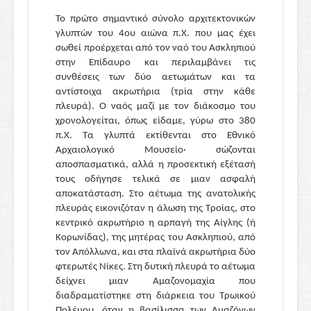
Το πρώτο σημαντικό σύνολο αρχιτεκτονικών
γλυπτών του 4ου αιώνα π.Χ. που μας έχει
σωθεί προέρχεται από τον ναό του Ασκληπιού
στην Επίδαυρο και περιλαμβάνει τις
συνθέσεις των δύο αετωμάτων και τα
αντίστοιχα ακρωτήρια (τρία στην κάθε
πλευρά). Ο ναός μαζί με τον διάκοσμο του
χρονολογείται, όπως είδαμε, γύρω στο 380
π.Χ. Τα γλυπτά εκτίθενται στο Εθνικό
Αρχαιολογικό Μουσείο· σώζονται
αποσπασματικά, αλλά η προσεκτική εξέτασή
τους οδήγησε τελικά σε μιαν ασφαλή
αποκατάσταση. Στο αέτωμα της ανατολικής
πλευράς εικονιζόταν η άλωση της Τροίας, στο
κεντρικό ακρωτήριο η αρπαγή της Αίγλης (ή
Κορωνίδας), της μητέρας του Ασκληπιού, από
τον Απόλλωνα, και στα πλαϊνά ακρωτήρια δύο
φτερωτές Νίκες. Στη δυτική πλευρά το αέτωμα
δείχνει μιαν Αμαζονομαχία που
διαδραματίστηκε στη διάρκεια του Τρωικού
Πολέμου, όταν η βασίλισσα των Αμαζόνων