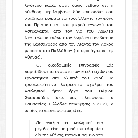
λιγότερο καλά, είναι όμως βέβαιο ότι η
σύνθεση περιλάμβανε δύο επεισόδια που
στάθηκαν μοιραία για τους Έλληνες, τον φόνο
του Πριάμου και του μικρού εγγονού του
Αστυάνακτα από τον γιο του Αχιλλέα
Νεοπτόλεμο επάνω στον βωμό και τον βιασμό
της Κασσάνδρας από τον Αίαντα τον Λοκρό
μπροστά στο Παλλάδιον (το ιερό άγαλμα της
Αθηνάς).
Οι οικοδομικές επιγραφές μάς
παραδίδουν τα ονόματα των καλλιτεχνών που
εργάστηκαν στα γλυπτά του ναού. Το
χρυσελεφάντινο λατρευτικό άγαλμα του
Ασκληπιού ήταν έργο του Πάριου
Θρασυμήδη, όπως μας πληροφορεί ο
Παυσανίας (
Ελλάδος περιήγησις
2.27.2), ο
οποίος το περιγράφει ως εξής:
«Το άγαλμα του Ασκληπιού στο
μέγεθος είναι το μισό του Ολυμπίου
Δία της Αθήνας, κατασκευασμένο από