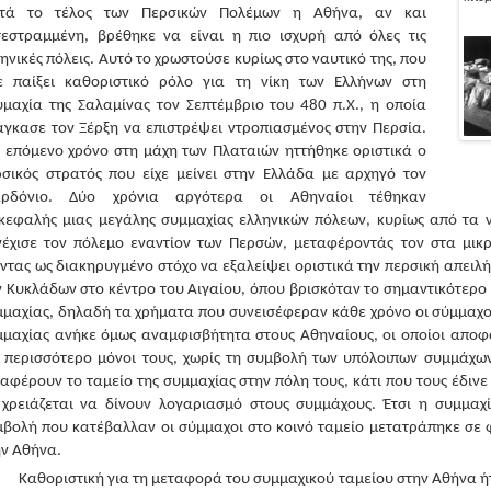
τά το τέλος των Περσικών Πολέμων η Αθήνα, αν και
τεστραμμένη, βρέθηκε να είναι η πιο ισχυρή από όλες τις
ηνικές πόλεις. Αυτό το χρωστούσε κυρίως στο ναυτικό της, που
χε παίξει καθοριστικό ρόλο για τη νίκη των Ελλήνων στη
μαχία της Σαλαμίνας τον Σεπτέμβριο του 480 π.Χ., η οποία
γκασε τον Ξέρξη να επιστρέψει ντροπιασμένος στην Περσία.
 επόμενο χρόνο στη μάχη των Πλαταιών ηττήθηκε οριστικά ο
ρσικός στρατός που είχε μείνει στην Ελλάδα με αρχηγό τον
ρδόνιο. Δύο χρόνια αργότερα οι Αθηναίοι τέθηκαν
κεφαλής μιας μεγάλης συμμαχίας ελληνικών πόλεων, κυρίως από τα ν
νέχισε τον πόλεμο εναντίον των Περσών, μεταφέροντάς τον στα μικ
ντας ως διακηρυγμένο στόχο να εξαλείψει οριστικά την περσική απειλή.
 Κυκλάδων στο κέντρο του Αιγαίου, όπου βρισκόταν το σημαντικότερο ι
μαχίας, δηλαδή τα χρήματα που συνεισέφεραν κάθε χρόνο οι σύμμαχοι
μαχίας ανήκε όμως αναμφισβήτητα στους Αθηναίους, οι οποίοι αποφάσ
 περισσότερο μόνοι τους, χωρίς τη συμβολή των υπόλοιπων συμμάχων
αφέρουν το ταμείο της συμμαχίας στην πόλη τους, κάτι που τους έδινε
 χρειάζεται να δίνουν λογαριασμό στους συμμάχους. Έτσι η συμμαχ
μβολή που κατέβαλλαν οι σύμμαχοι στο κοινό ταμείο μετατράπηκε σε
ν Αθήνα.
Καθοριστική για τη μεταφορά του συμμαχικού ταμείου στην Αθήνα ήτ