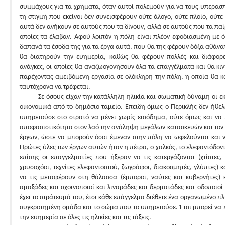
συμμάχους για τα χρήματα, όταν αυτοί πολεμούν για να τους υπερασπ
τη στιγμή που εκείνοι δεν συνεισφέρουν ούτε άλογο, ούτε πλοίο, ού
αυτά δεν ανήκουν σε αυτούς που τα δίνουν, αλλά σε αυτούς που τα παί
οποίες τα έλαβαν. Αφού λοιπόν η πόλη είναι πλέον εφοδιασμένη με ό
δαπανά τα έσοδα της για τα έργα αυτά, που θα της φέρουν δόξα αθάνα
θα διατηρούν την ευημερία, καθώς θα φέρουν πολλές και διάφορε
ανάγκες, οι οποίες θα αναζωογονήσουν όλα τα επαγγέλματα και θα κι
παρέχοντας αμειβόμενη εργασία σε ολόκληρη την πόλη, η οποία θα κα
ταυτόχρονα να τρέφεται.
Σε όσους είχαν την κατάλληλη ηλικία και σωματική δύναμη οι ε
οικονομικά από το δημόσιο ταμείο. Επειδή όμως ο Περικλής δεν ήθε
υπηρετούσε στο στρατό να μένει χωρίς εισόδημα, ούτε όμως και να 
αποφασιστικότητα στον λαό την ανάληψη μεγάλων κατασκευών και το
έργων, ώστε να μπορούν όσοι έμεναν στην πόλη να ωφελούνται και ν
Πρώτες ύλες των έργων αυτών ήταν η πέτρα, ο χαλκός, το ελεφαντόδοντ
επίσης οι επαγγελματίες που ήξεραν να τις κατεργάζονται (χτίστες,
χρυσοχόοι, τεχνίτες ελεφαντοστού, ζωγράφοι, διακοσμητές, γλύπτες) κ
να τις μεταφέρουν στη θάλασσα (έμποροι, ναύτες και κυβερνήτες) κ
αμαξάδες και σχοινοποιοί και λιναράδες και δερματάδες και οδοποιοί
έχει το στράτευμά του, έτσι κάθε επάγγελμα διέθετε ένα οργανωμένο πλ
συγκροτημένη ομάδα και το σώμα που το υπηρετούσε. Έτσι μπορεί να πε
την ευημερία σε όλες τις ηλικίες και τις τάξεις.