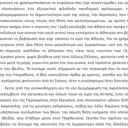
ναίους να χρησιμοποιήσουν το κεφάλαιο που είχε συγκεντρωθεί, και μπ
 υλοποιήσουν ένα εξαιρετικά φιλόδοξο οικοδομικό πρόγραμμα.
διαμορφώσουν το σημαντικότερο ιερό της πόλης, την Ακρόπολη, που τη
τασκευάσουν νέους ναούς στη θέση των κατεστραμμένων, με πρώτο
ζόταν ακόμη όταν ο στρατός του Ξέρξη κατέλαβε την Αθήνα και έκαψε
νδύλους των κιόνων του ναού αυτού τους εντοίχισαν οι Αθηναίοι στο βό
ούνται τη βεβήλωση που είχε υποστεί το ιερό της Αθηνάς. Με τα χρή
εγείρουν στην ίδια θέση έναν μεγαλύτερο και λαμπρότερο ναό για 
ση σημασία απέδιδαν οι Αθηναίοι στις νίκες τους εναντίον των Π
έμησαν μόνοι, χωρίς βοήθεια από τους άλλους Έλληνες, φαίνεται από 
νια μετά τη μάχη, γύρω στα μέσα του 5ου αιώνα, ένα τεράστιο χάλκινο 
ο του Φειδία. Το άγαλμα αυτό, σύμφωνα με την επιγραφή που το συνό
ης του Μαραθώνα. Η θεά εικονιζόταν όρθια με κράνος, ασπίδα και δό
 αγάλματος φαίνονταν από το Σούνιο, όταν η ατμόσφαιρα ήταν διαυγής
Εκτός από την ανοικοδόμηση και τη νέα διαμόρφωση της Ακρόπολης
ιελάμβανε την κατασκευή και άλλων ναών σε ιερά της Αττικής, ενός 
ητρας και της Περσεφόνης στην Ελευσίνα, ένα στεγασμένο
ὠδεῖον
δίπλ
 Ακρόπολης, για τις μουσικές εκδηλώσεις, καθώς και άλλα δημόσια κτ
λυδάπανων αγαλμάτων των θεών, την πρώτη θέση ανάμεσα στα οποία 
υ Φειδία, που στήθηκε μέσα στον Παρθενώνα. Σκοπός του σχεδίου αυ
βάλει τη δύναμή της κάνοντάς την τη λαμπρότερη πόλη της Ελλάδας,