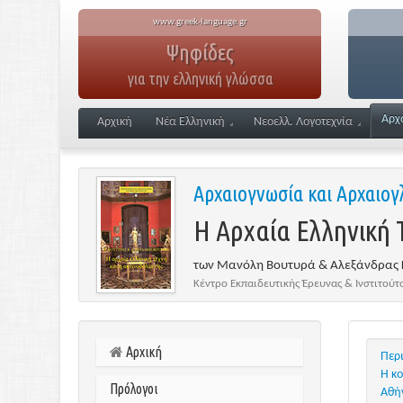
www.greek-language.gr
Ψηφίδες
για την ελληνική γλώσσα
Αρχ
Αρχική
Νέα Ελληνική
Νεοελλ. Λογοτεχνία
Αρχαιογνωσία και Αρχαιο
Η Αρχαία Ελληνική Τ
των Μανόλη Βουτυρά & Αλεξάνδρας
Κέντρο Εκπαιδευτικής Έρευνας & Ινστιτού
Αρχική
Περ
Η κο
Πρόλογοι
Αθήν