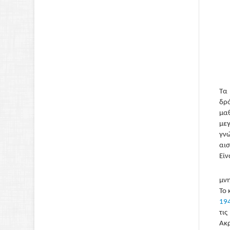
Τα 
δρ
μαθ
μεγ
γν
αισ
Είν
μνη
Το 
19
τις
Ακρ