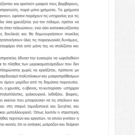
ίζονται και κρατούν μακριά τους βαρβάρους,
τε στρατιώτη, παρά μόνο χρήματα. Τα χρήματα
ρνουν, εφόσον παρέχουν τις υπηρεσίες για τις
λα όσα χρειάζεται για τον πόλεμο, πρέπει να
τη όταν τελειώσουν, ενώ όσο κατασκευάζονται
ς δουλειές και θα δημιουργήσουν ποικίλες
νητοποιήσουν όλες τις παραγωγικές δυνάμεις,
ταφέρει έτσι από μόνη της να στολίζεται και
κστρατείες έδιναν την ευκαιρία να ωφεληθούν
λε το πλήθος των μεροκαματιάρηδων που δεν
πληρώνεται χωρίς να εργάζεται, πρότεινε με
ν σχεδιασμό πολύπλοκων και μακροπρόθεσμων
α έχουν μερίδιο από τη δημόσια περιουσία.
ο, ο χρυσός, ο έβενος, το κυπαρίσσι· υπήρχαν
 πηλοπλάστες, χαλκουργοί, λιθοξόοι, βαφείς,
αι εκείνοι που μπορούσαν να τις στείλουν και
αι στη στεριά (αμαξοποιοί και ζευγίτες και
 και μεταλλουργοί). Όπως λοιπόν ο στρατηγός
ήθος τεχνιτών και εργατών, το οποίο γινόταν η
ι κανείς ότι οι ανάγκες μοίραζαν και διέχεαν