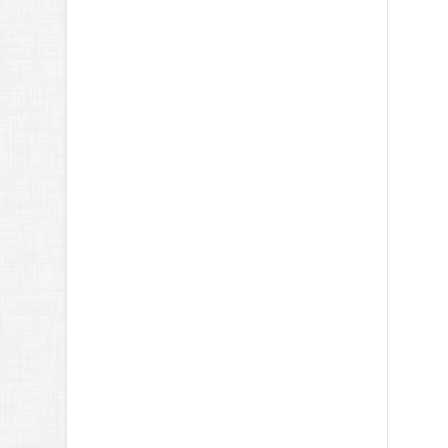
κλασικά πρότυπα
7.6.4. Ο ναός της Αλέας Αθηνάς
στην Τεγέα
7.7. Η γλυπτική του 4ου αιώνα
π.Χ.: Η κατάκτηση της τρίτης
διάστασης
7.7.1. Αρχιτεκτονικά γλυπτά του
4ου αιώνα π.Χ.
7.7.2. Διάσημοι καλλιτέχνες και
προσωπικές τεχνοτροπίες στη
γλυπτική του 4ου αιώνα
7.7.3. Πρωτότυπα χάλκινα
αγάλματα
7.7.4. Τα επιτύμβια και τα
αναθηματικά ανάγλυφα από
την Αττική