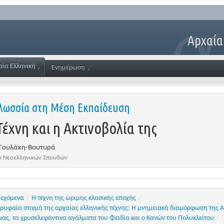
Αρχαία
αία Ελληνική
Ενημέρωση
γλωσσία στη Μέση Εκπαίδευση
έχνη και η Ακτινοβολία της
 Γουλάκη-Βουτυρά
το Νεοελληνικών Σπουδών
ιεχόμενα
/
Η τέχνη της ώριμης κλασικής εποχής
/
ρυφαία στιγμή της αρχαίας ελληνικής τέχνης: Η μνημειακή διαμόρφωση της 
ας, τα χρυσελεφάντινα αγάλματα του Φειδία και ο Κανών του Πολυκλείτου
/