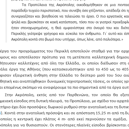
Τα Προπύλαια της Ακρόπολης οικοδομήθηκαν σε μια πενταετ
παράδοξο τυχαίο περιστατικό, που συνέβη όσο χτίζονταν, απέδειξε ότι 
συνεργαζόταν και βοηθούσε να τελειώσει το έργο. Ο πιο εργατικός κα
ψηλά και βρισκόταν σε κακή κατάσταση, τόσο που οι γιατροί προεξοφλ
ήταν στενοχωρημένος, η θεά εμφανίστηκε στο όνειρό του και διέτ
Περικλής γιάτρεψε γρήγορα και εύκολα τον άνθρωπο. Γι᾽ αυτό και έσ
Ακρόπολη κοντά στο βωμό που υπήρχε, όπως λένε, από παλιότερα.»
έργα του προγράμματος του Περικλή αποτελούν σταθμό για την αρχαί
όμους και αποτέλεσαν πρότυπα για τη μετέπειτα καλλιτεχνική δημιο
ήτευσαν καλλιτέχνες από όλη την Ελλάδα, οι οποίοι διέδωσαν στη σ
άλα έργα της Αθήνας (που κατασκευάστηκαν από το 450 ως το 405 π.
ώρισαν εξαιρετική άνθηση στην Ελλάδα το δεύτερο μισό του 5ου αι
θητική και αναπτύχθηκαν δυναμικές τεχνοτροπικές τάσεις, οι οποίες γ
αι επομένως σκόπιμο να αναφέρουμε τα πιο σημαντικά από τα έργα αυτ
Στην Ακρόπολη, εκτός από τον Παρθενώνα, τον οποίο θα εξετ
μειακή είσοδος στη δυτική πλευρά, τα Προπύλαια, με σχέδιο του αρχιτέ
κτήριο έχει δύο προσόψεις δωρικού ρυθμού στην ανατολική και τη δυτι
4
). Κοντά στην ανατολική πρόσοψη και σε απόσταση 15,25 m από τη δυτ
 οποίες η κεντρική έχει πλάτος 4 m· από εκεί περνούσαν τα αμάξια,
όπολη για να θυσιαστούν. Οι στενότερες πλαϊνές είσοδοι βρίσκονται