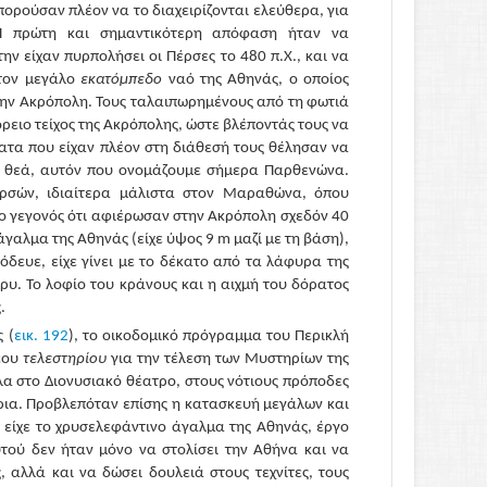
ορούσαν πλέον να το διαχειρίζονται ελεύθερα, για
 Η πρώτη και σημαντικότερη απόφαση ήταν να
ν είχαν πυρπολήσει οι Πέρσες το 480 π.Χ., και να
 τον μεγάλο
εκατόμπεδο
ναό της Αθηνάς, ο οποίος
 την Ακρόπολη. Τους ταλαιπωρημένους από τη φωτιά
ρειο τείχος της Ακρόπολης, ώστε βλέποντάς τους να
ματα που είχαν πλέον στη διάθεσή τους θέλησαν να
τη θεά, αυτόν που ονομάζουμε σήμερα Παρθενώνα.
ερσών, ιδιαίτερα μάλιστα στον Μαραθώνα, όπου
το γεγονός ότι αφιέρωσαν στην Ακρόπολη σχεδόν 40
άγαλμα της Αθηνάς (είχε ύψος 9 m μαζί με τη βάση),
δευε, είχε γίνει με το δέκατο από τα λάφυρα της
ρυ. Το λοφίο του κράνους και η αιχμή του δόρατος
.
 (
εικ. 192
), το οικοδομικό πρόγραμμα του Περικλή
νέου
τελεστηρίου
για την τέλεση των Μυστηρίων της
α στο Διονυσιακό θέατρο, στους νότιους πρόποδες
ήρια. Προβλεπόταν επίσης η κατασκευή μεγάλων και
είχε το χρυσελεφάντινο άγαλμα της Αθηνάς, έργο
τού δεν ήταν μόνο να στολίσει την Αθήνα και να
 αλλά και να δώσει δουλειά στους τεχνίτες, τους