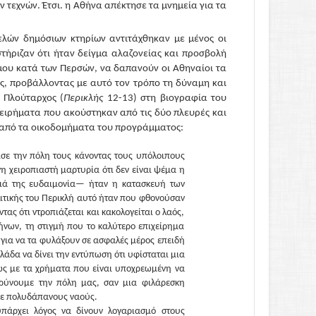
ν τεχνών. Έτσι. η Αθήνα απέκτησε τα μνημεία για τα
ελών δημόσιων κτηρίων αντιτάχθηκαν με μένος οι
στήριζαν ότι ήταν δείγμα αλαζονείας και προσβολή
έμου κατά των Περσών, να δαπανούν οι Αθηναίοι τα
ς, προβάλλοντας με αυτό τον τρόπο τη δύναμη και
 Πλούταρχος (
Περικλής
12-13) στη βιογραφία του
ιχειρήματα που ακούστηκαν από τις δύο πλευρές και
ν από τα οικοδομήματα του προγράμματος:
ισε την πόλη τους κάνοντας τους υπόλοιπους
χειροπιαστή μαρτυρία ότι δεν είναι ψέμα η
αιά της ευδαιμονία— ήταν η κατασκευή των
ιτικής του Περικλή αυτό ήταν που φθονούσαν
τας ότι ντροπιάζεται και κακολογείται ο λαός,
ήνων, τη στιγμή που το καλύτερο επιχείρημα
 για να τα φυλάξουν σε ασφαλές μέρος επειδή
λάδα να δίνει την εντύπωση ότι υφίσταται μια
ως με τα χρήματα που είναι υποχρεωμένη να
πρύνουμε την πόλη μας, σαν μια φιλάρεσκη
 με πολυδάπανους ναούς.
πάρχει λόγος να δίνουν λογαριασμό στους