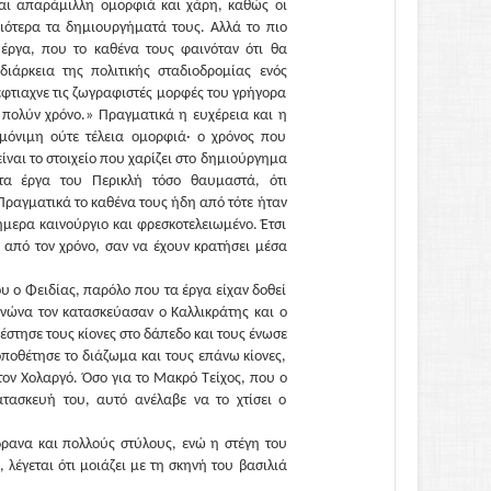
και απαράμιλλη ομορφιά και χάρη, καθώς οι
ιότερα τα δημιουργήματά τους. Αλλά το πιο
 έργα, που το καθένα τους φαινόταν ότι θα
διάρκεια της πολιτικής σταδιοδρομίας ενός
φτιαχνε τις ζωγραφιστές μορφές του γρήγορα
 πολύν χρόνο.» Πραγματικά η ευχέρεια και η
 μόνιμη ούτε τέλεια ομορφιά· ο χρόνος που
είναι το στοιχείο που χαρίζει στο δημιούργημα
τα έργα του Περικλή τόσο θαυμαστά, ότι
Πραγματικά το καθένα τους ήδη από τότε ήταν
ήμερα καινούργιο και φρεσκοτελειωμένο. Έτσι
από τον χρόνο, σαν να έχουν κρατήσει μέσα
υ ο Φειδίας, παρόλο που τα έργα είχαν δοθεί
θενώνα τον κατασκεύασαν ο Καλλικράτης και ο
υ έστησε τους κίονες στο δάπεδο και τους ένωσε
οποθέτησε το διάζωμα και τους επάνω κίονες,
ον Χολαργό. Όσο για το Μακρό Τείχος, που ο
ατασκευή του, αυτό ανέλαβε να το χτίσει ο
δρανα και πολλούς στύλους, ενώ η στέγη του
 λέγεται ότι μοιάζει με τη σκηνή του βασιλιά