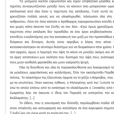
Τα μνημεία λοιπόν υψώνονταν και είχαν επιβλητικό μέγεθος 
τεχνίτες συναγωνίζονταν μεταξύ τους να κάνουν όσο μπορούσαν ωρα
εκπληκτικό από όλα ήταν η ταχύτητα της εκτέλεσης. Γιατί αυτά τα
χρειαζόταν πολλές γενιές για να ολοκληρωθεί, τελείωσαν όλα στη 
ανθρώπου. Λένε ότι όταν κάποτε ο Αγάθαρχος περηφανευόταν επειδή έ
και χωρίς κόπο άκουσε τον Ζεύξη να του λέει: «Εγώ όμως χρειάζομαι
ταχύτητα στην εκτέλεση δεν προσδίδει σε ένα έργο επιβλητικότητα
επενδύει ο καλλιτέχνης για την κατασκευή του μαζί με την προσπάθεια 
διάρκεια και δύναμη. Αυτός είναι ακριβώς ο λόγος που κάνει 
κατασκευάστηκαν σε σύντομο διάστημα για να διαρκέσουν στον χρόνο. 
σαν αρχαίο, όμως η λαμπρή του όψη το κάνει να μοιάζει ακόμη και σ
τα έργα αποπνέουν μια νεότητα που διατηρεί την όψη τους ανέπαφη 
τους μιαν αειθαλή φρεσκάδα και μιαν αγέραστη ψυχή.
Όλα τα διηύθυνε και όλα τα παρακολουθούσε για λογαριασμό το
σε μεγάλους αρχιτέκτονες και καλλιτέχνες. Έτσι τον εκατόμπεδο Παρ
Ικτίνος. Το τελεστήριο της Ελευσίνας άρχισε να το χτίζει ο Κόροιβος, πο
με τα επιστύλια. Όταν εκείνος πέθανε, ο Μεταγένης από την Ξυπετή τ
ενώ το οπαίο επάνω από το ανάκτορο το ολοκλήρωσε ο Ξενοκλής από τ
Σωκράτης λέει ότι άκουσε ο ίδιος τον Περικλή να εισηγείται την κ
Καλλικράτης. […]
Το Ωδείο, που η εσωτερική του διάταξη περιλαμβάνει πολλά έ
είναι επικλινής και κατωφερική και καταλήγει σε ένα κορυφαίο σημείο,
[Ξέρξη] και ότι έγινε κατά το πρότυπό της. […]