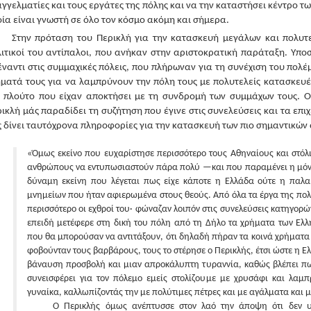
γγελματίες και τους εργάτες της πόλης και να την καταστήσει κέντρο τω
ία είναι γνωστή σε όλο τον κόσμο ακόμη και σήμερα.
Στην πρόταση του Περικλή για την κατασκευή μεγάλων και πολυτ
ιτικοί του αντίπαλοι, που ανήκαν στην αριστοκρατική παράταξη. Υπο
ναντι στις συμμαχικές πόλεις, που πλήρωναν για τη συνέχιση του πολ
ματά τους για να λαμπρύνουν την πόλη τους με πολυτελείς κατασκευέ
ν πλούτο που είχαν αποκτήσει με τη συνδρομή των συμμάχων τους. Ο
ικλή μάς παραδίδει τη συζήτηση που έγινε στις συνελεύσεις και τα επ
 δίνει ταυτόχρονα πληροφορίες για την κατασκευή των πιο σημαντικώ
«Όμως εκείνο που ευχαρίστησε περισσότερο τους Αθηναίους και στόλ
ανθρώπους να εντυπωσιαστούν πάρα πολύ —και που παραμένει η μόνη 
δύναμη εκείνη που λέγεται πως είχε κάποτε η Ελλάδα ούτε η παλ
μνημείων που ήταν αφιερωμένα στους θεούς. Από όλα τα έργα της πολ
περισσότερο οι εχθροί του· φώναζαν λοιπόν στις συνελεύσεις κατηγορών
επειδή μετέφερε στη δική του πόλη από τη Δήλο τα χρήματα των Ελλ
που θα μπορούσαν να αντιτάξουν, ότι δηλαδή πήραν τα κοινά χρήματα
φοβούνταν τους βαρβάρους, τους το στέρησε ο Περικλής, έτσι ώστε η Ελ
βάναυση προσβολή και μιαν απροκάλυπτη τυραννία, καθώς βλέπει π
συνεισφέρει για τον πόλεμο εμείς στολίζουμε με χρυσάφι και λαμ
γυναίκα, καλλωπίζοντάς την με πολύτιμες πέτρες και με αγάλματα και
Ο Περικλής όμως ανέπτυσσε στον λαό την άποψη ότι δεν υ