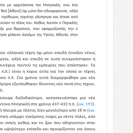
ία με αρχιτέκτονα τον Μνησικλή, ενώ ένα
η θεά [Αθηνά] όχι μόνο δεν αδιαφορούσε, αλλά
ι πρόθυμος τεχνίτης γλίστρησε και έπεσε από
ούσαν το τέλος του. Καθώς λοιπόν ο Περικλής
αξε μια θεραπεία, που εφαρμόζοντάς την ο
τησε χάλκινο άγαλμα της Υγείας Αθηνάς στην
α ελληνική τέχνη όχι μόνο επειδή άνοιξαν νέους
υργία, αλλά και επειδή σε αυτά συνεργάστηκαν ή
υνέχεια παντού τις εμπειρίες που απέκτησαν. Τα
Χ.) είναι η κύρια αιτία για την οποία οι τέχνες
ώνα π.Χ. Στα χρόνια αυτά διαμορφώθηκε μια νέα
ρήγορα εξαπλώθηκαν δίνοντας νέα πνοή στις τέχνες.
ά.
άσουμε διεξοδικότερα, κατασκευάστηκε μια νέα
κτονα Μνησικλή στα χρόνια 437-432 π.Χ. (
εικ. 193
).
κή πλευρά με πλάτος λίγο μεγαλύτερο από 18 m (
εικ.
ική υπάρχει εγκάρσιος τοίχος με πέντε πύλες, από
 οι ιππείς καθώς και τα ζώα που οδηγούνταν στην
 σε υψηλότερο επίπεδο και προορίζονταν για όσους