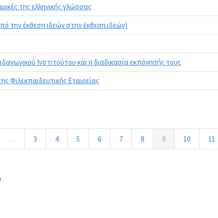
αμικές της ελληνικής γλώσσας
πό την έκθεση ιδεών στην έκθεση ιδεών)
αγωγικού Ινστιτούτου και η διαδικασία εκπόνησής τους
ης Φιλεκπαιδευτικής Εταιρείας
…
3
4
5
6
7
8
9
10
11
0