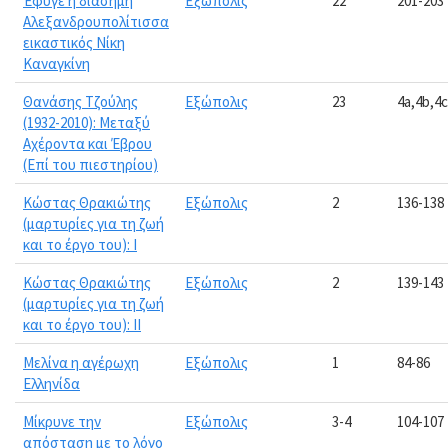
Έφυγε η διάσημη
Εξώπολις
22
201-203
Αλεξανδρουπολίτισσα
εικαστικός Νίκη
Καναγκίνη
Θανάσης Τζούλης
Εξώπολις
23
4a,4b,4c
(1932-2010): Μεταξύ
Αχέροντα και Έβρου
(Επί του πιεστηρίου)
Κώστας Θρακιώτης
Εξώπολις
2
136-138
(μαρτυρίες για τη ζωή
και το έργο του): Ι
Κώστας Θρακιώτης
Εξώπολις
2
139-143
(μαρτυρίες για τη ζωή
και το έργο του): ΙΙ
Μελίνα η αγέρωχη
Εξώπολις
1
84-86
Ελληνίδα
Μίκρυνε την
Εξώπολις
3-4
104-107
απόσταση με το λόγο