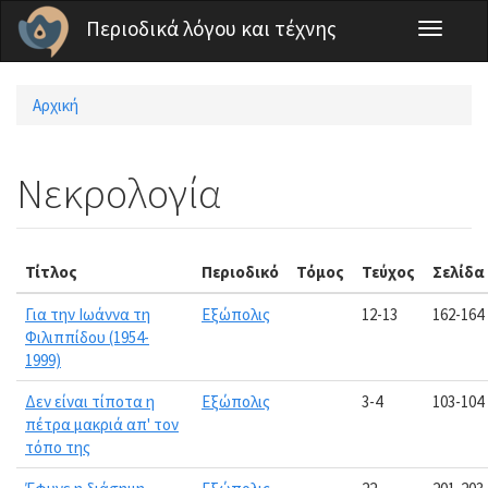
Παράκαμψη προς το κυρίως περιεχόμενο
Περιοδικά λόγου και τέχνης
Toggle
navigati
Αρχική
Είστε εδώ
Νεκρολογία
Τίτλος
Περιοδικό
Τόμος
Τεύχος
Σελίδα
Για την Ιωάννα τη
Εξώπολις
12-13
162-164
Φιλιππίδου (1954-
1999)
Δεν είναι τίποτα η
Εξώπολις
3-4
103-104
πέτρα μακριά απ' τον
τόπο της