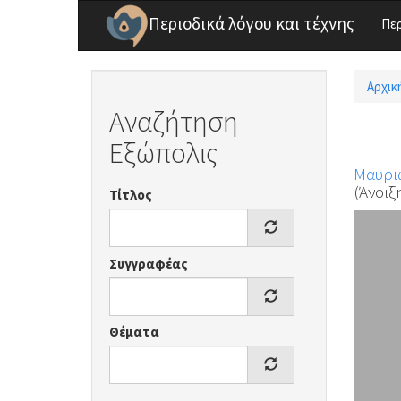
Παράκαμψη προς το κυρίως περιεχόμενο
Περιοδικά λόγου και τέχνης
Πε
Αρχικ
Είσ
Αναζήτηση
Εξώπολις
Μαυρι
(Άνοιξη
Τίτλος
Συγγραφέας
Θέματα