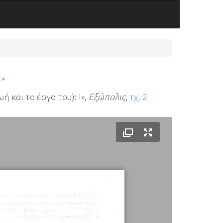
 >
ή και το έργο του): Ι»,
Εξώπολις
,
τχ. 2