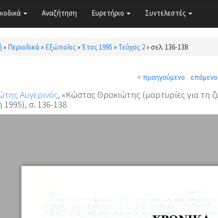
ριοδικά
Αναζήτηση
Ευρετήριο
Συντελεστές
ή
»
Περιοδικά
»
Εξώπολις
»
Έτος 1995
»
Τεύχος 2
»
σελ. 136-138
τε εδώ
< προηγούμενο
επόμενο
ώτης Αυγερινός
, «Κώστας Θρακιώτης (μαρτυρίες για τη ζω
 1995), σ. 136-138