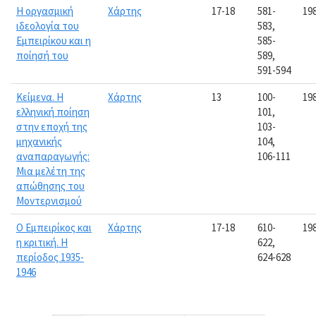
Η οργασμική
Χάρτης
17-18
581-
19
ιδεολογία του
583,
Εμπειρίκου και η
585-
ποίησή του
589,
591-594
Κείμενα. Η
Χάρτης
13
100-
19
ελληνική ποίηση
101,
στην εποχή της
103-
μηχανικής
104,
αναπαραγωγής:
106-111
Μια μελέτη της
απώθησης του
Μοντερνισμού
Ο Εμπειρίκος και
Χάρτης
17-18
610-
19
η κριτική. Η
622,
περίοδος 1935-
624-628
1946