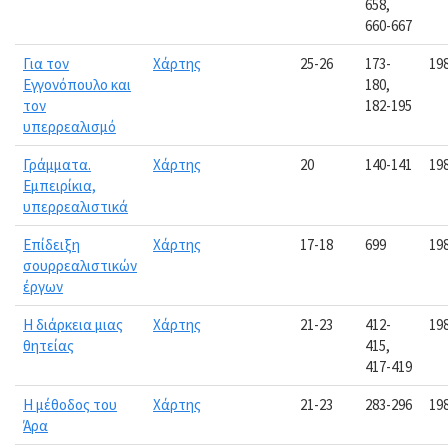
658,
660-667
Για τον
Χάρτης
25-26
173-
19
Εγγονόπουλο και
180,
τον
182-195
υπερρεαλισμό
Γράμματα.
Χάρτης
20
140-141
19
Εμπειρίκια,
υπερρεαλιστικά
Επίδειξη
Χάρτης
17-18
699
19
σουρρεαλιστικών
έργων
Η διάρκεια μιας
Χάρτης
21-23
412-
19
θητείας
415,
417-419
Η μέθοδος του
Χάρτης
21-23
283-296
19
Άρα