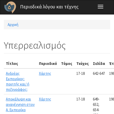
Παράκαμψη προς το κυρίως περιεχόμενο
Περιοδικά λόγου και τέχνης
Toggle
navigati
Αρχική
Είστε εδώ
Υπερρεαλισμός
Τίτλος
Περιοδικό
Τόμος
Τεύχος
Σελίδα
Έτ
Ανδρέας
Χάρτης
17-18
642-647
19
Εμπειρίκος:
ποιητής και/ ή
πεζογράφος;
Αποκάλυψη και
Χάρτης
17-18
649-
19
αναγέννηση στον
652,
Α. Εμπειρίκο
654-