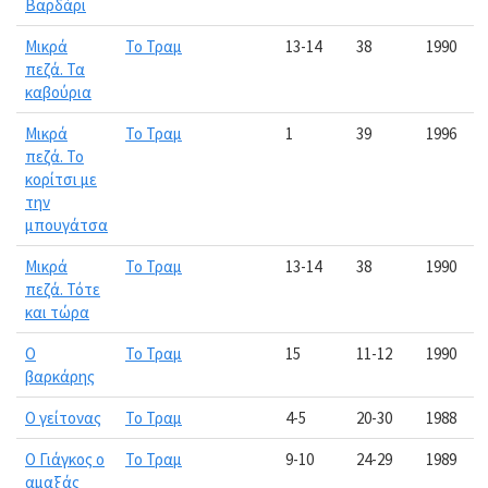
Βαρδάρι
Μικρά
Το Τραμ
13-14
38
1990
πεζά. Τα
καβούρια
Μικρά
Το Τραμ
1
39
1996
πεζά. Το
κορίτσι με
την
μπουγάτσα
Μικρά
Το Τραμ
13-14
38
1990
πεζά. Τότε
και τώρα
Ο
Το Τραμ
15
11-12
1990
βαρκάρης
Ο γείτονας
Το Τραμ
4-5
20-30
1988
Ο Γιάγκος ο
Το Τραμ
9-10
24-29
1989
αμαξάς