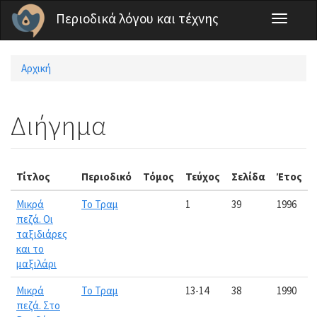
Παράκαμψη προς το κυρίως περιεχόμενο
Περιοδικά λόγου και τέχνης
Toggle
navigati
Αρχική
Είστε εδώ
Διήγημα
Τίτλος
Περιοδικό
Τόμος
Τεύχος
Σελίδα
Έτος
Μικρά
Το Τραμ
1
39
1996
πεζά. Οι
ταξιδιάρες
και το
μαξιλάρι
Μικρά
Το Τραμ
13-14
38
1990
πεζά. Στο