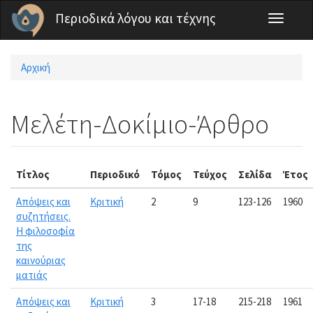
Παράκαμψη προς το κυρίως περιεχόμενο
Περιοδικά λόγου και τέχνης
Toggle
navigati
Αρχική
Είστε εδώ
Μελέτη-Δοκίμιο-Άρθρο
Τίτλος
Περιοδικό
Τόμος
Τεύχος
Σελίδα
Έτος
Απόψεις και
Κριτική
2
9
123-126
1960
συζητήσεις.
Η φιλοσοφία
της
καινούριας
ματιάς
Απόψεις και
Κριτική
3
17-18
215-218
1961