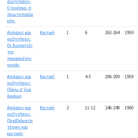
συζητήσεις.
Ο Ιονέσκο, η
πρωτοπορία
κλπ.
Απόψεις και
Κριτική
1
6
263-264
1959
συζητήσεις.
Οι διανοητές
της
περασμένης
γενιάς
Απόψεις και
Κριτική
1
4-5
206-209
1959
συζητήσεις.
Πάνω σ' ένα
δοκίμιο
Απόψεις και
Κριτική
2
11-12
246-248
1960
συζητήσεις.
Προβλήματα
τέχνης και
κριτικής