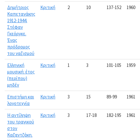
Δημήτριος
Κριτική
2
10
137-152
1960
Καπετανάκης
1912-1944.
Στέφαν
Γκεόργκε.
Ένας
πρόδρομος
του ναζισμού
Ελληνική
Κριτική
1
3
101-105
1959
μουσική: έτος
(περίπου)
μηδέν
Επιστήμη και
Κριτική
3
15
89-99
1961
λογοτεχνία
Η αντίληψη
Κριτική
3
17-18
182-195
1961
του τραγικού
στον
Καζαντζάκη.