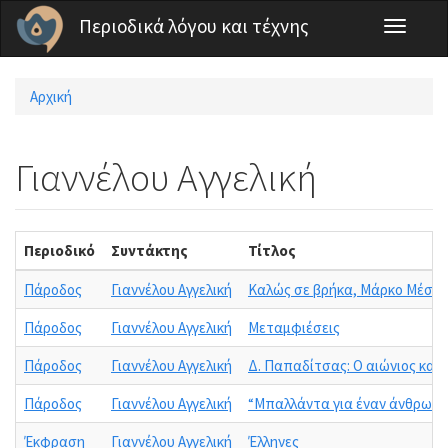
Παράκαμψη προς το κυρίως περιεχόμενο
Περιοδικά λόγου και τέχνης
Toggle
navigati
Αρχική
Είστε εδώ
Γιαννέλου Αγγελική
Περιοδικό
Συντάκτης
Τίτλος
Πάροδος
Γιαννέλου Αγγελική
Καλώς σε βρήκα, Μάρκο Μέσκο
Πάροδος
Γιαννέλου Αγγελική
Μεταμφιέσεις
Πάροδος
Γιαννέλου Αγγελική
Δ. Παπαδίτσας: Ο αιώνιος και
Πάροδος
Γιαννέλου Αγγελική
“Μπαλλάντα για έναν άνθρωπο
Έκφραση
Γιαννέλου Αγγελική
Έλληνες