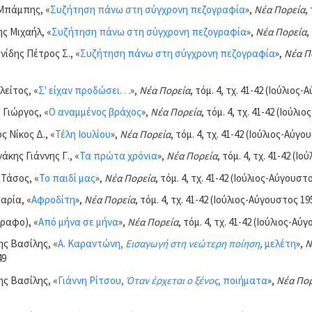
Μπάμπης, «
Συζήτηση πάνω στη σύγχρονη πεζογραφία
»,
Νέα Πορεία
,
ς Μιχαήλ, «
Συζήτηση πάνω στη σύγχρονη πεζογραφία
»,
Νέα Πορεία
,
ίδης Πέτρος Σ., «
Συζήτηση πάνω στη σύγχρονη πεζογραφία
»,
Νέα Π
λείτος, «
Σ' είχαν προδώσει. . .
»,
Νέα Πορεία
, τόμ. 4, τχ. 41-42 (Ιούλιος
 Γιώργος, «
Ο αναμμένος βράχος
»,
Νέα Πορεία
, τόμ. 4, τχ. 41-42 (Ιούλι
 Νίκος Δ., «
Τέλη Ιουλίου
»,
Νέα Πορεία
, τόμ. 4, τχ. 41-42 (Ιούλιος-Αύγο
κης Γιάννης Γ., «
Τα πρώτα χρόνια
»,
Νέα Πορεία
, τόμ. 4, τχ. 41-42 (Ι
Τάσος, «
Το παιδί μας
»,
Νέα Πορεία
, τόμ. 4, τχ. 41-42 (Ιούλιος-Αύγουστο
αρία, «
Αφροδίτη
»,
Νέα Πορεία
, τόμ. 4, τχ. 41-42 (Ιούλιος-Αύγουστος 195
ραφο), «
Από μήνα σε μήνα
»,
Νέα Πορεία
, τόμ. 4, τχ. 41-42 (Ιούλιος-Αύ
ς Βασίλης, «
Α. Καραντώνη,
Εισαγωγή στη νεώτερη ποίηση
, μελέτη
»,
Ν
49
ς Βασίλης, «
Γιάννη Ρίτσου,
Όταν έρχεται ο ξένος
, ποιήματα
»,
Νέα Πορ