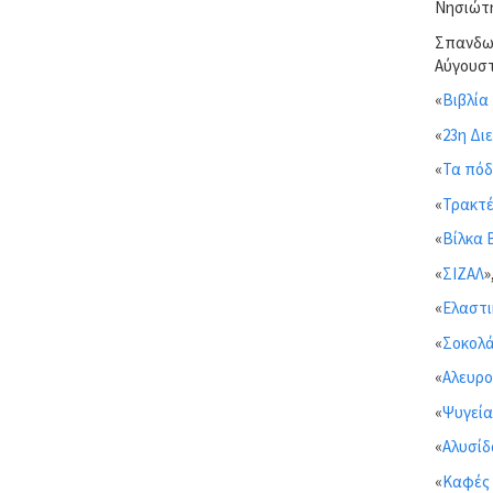
Νησιώτη
Σπανδων
Αύγουστο
«
Βιβλία
«
23η Δι
«
Τα πόδ
«
Τρακτέ
«
Βίλκα 
«
ΣΙΖΑΛ
»
«
Ελαστ
«
Σοκολά
«
Αλευρο
«
Ψυγεία
«
Αλυσίδ
«
Καφές 