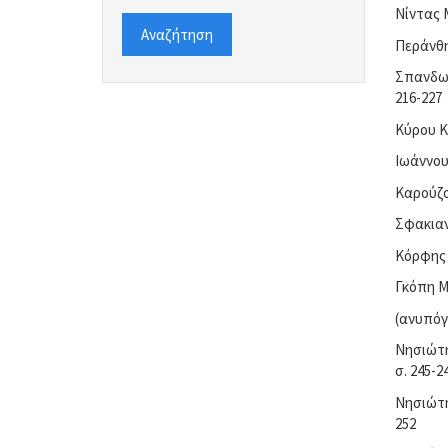
Νίντας 
Αναζήτηση
Περάνθη
Σπανδων
216-227
Κύρου Κ
Ιωάννου
Καρούζος
Σφακιανά
Κόρφης 
Γκόπη Μ
(ανυπόγ
Νησιώτη
σ. 245-2
Νησιώτη
252