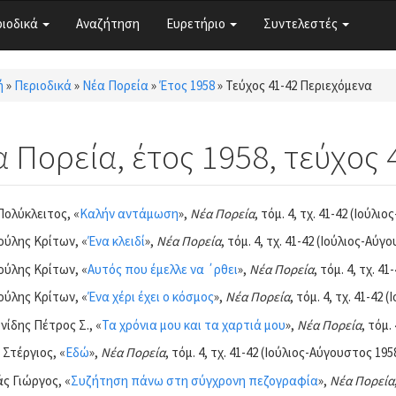
ριοδικά
Αναζήτηση
Ευρετήριο
Συντελεστές
ή
»
Περιοδικά
»
Νέα Πορεία
»
Έτος 1958
»
Τεύχος 41-42 Περιεχόμενα
τε εδώ
 Πορεία, έτος 1958, τεύχος 
Πολύκλειτος, «
Καλήν αντάμωση
»,
Νέα Πορεία
, τόμ. 4, τχ. 41-42 (Ιούλι
ύλης Κρίτων, «
Ένα κλειδί
»,
Νέα Πορεία
, τόμ. 4, τχ. 41-42 (Ιούλιος-Αύγ
ύλης Κρίτων, «
Αυτός που έμελλε να ΄ρθει
»,
Νέα Πορεία
, τόμ. 4, τχ. 4
ύλης Κρίτων, «
Ένα χέρι έχει ο κόσμος
»,
Νέα Πορεία
, τόμ. 4, τχ. 41-42 
ίδης Πέτρος Σ., «
Τα χρόνια μου και τα χαρτιά μου
»,
Νέα Πορεία
, τόμ.
Στέργιος, «
Εδώ
»,
Νέα Πορεία
, τόμ. 4, τχ. 41-42 (Ιούλιος-Αύγουστος 1958
ς Γιώργος, «
Συζήτηση πάνω στη σύγχρονη πεζογραφία
»,
Νέα Πορεία