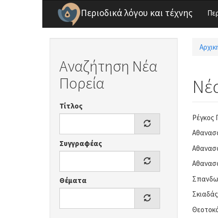
Παράκαμψη προς το κυρίως περιεχόμενο
Περιοδικά λόγου και τέχνης
Πε
Αρχικ
Είσ
Αναζήτηση Νέα
Πορεία
Νέα
Τίτλος
Ρέγκος 
Αθανασο
Συγγραφέας
Αθανασο
Αθανασο
Σπανδων
Θέματα
Σκιαδάς 
Θεοτοκά