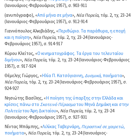
(Ιανουάριος-Φεβρουάριος 1957), σ. 903-911
(ανυπόγραφο), «
Από μήνα σε μήνα
»,
Νέα Πορεία
, τόμ. 2, τχ. 23-24
(Ιανουάριος-Φεβρουάριος 1957), σ. 912-914
Γιαννόπουλος Αλκιβιάδης, «
Περιθώριο. Τα παράθυρα, η εποχή
και η ποίηση
»,
Νέα Πορεία
, τόμ. 2, τχ. 23-24 (Ιανουάριος-
Φεβρουάριος 1957), σ. 914-917
Κύρου Κλείτος, «
Ο κινηματογράφος. Τα έργα του τελευταίου
διμήνου
»,
Νέα Πορεία
, τόμ. 2, τχ. 23-24 (Ιανουάριος-Φεβρουάριος
1957), σ. 917-924
Θέμελης Γιώργος, «
Ηλία Π. Κατσόγιαννη,
Δυσμικά
, ποιήματα
»,
Νέα Πορεία
, τόμ. 2, τχ. 23-24 (Ιανουάριος-Φεβρουάριος 1957), σ.
924-927
Νησιώτης Βασίλης, «
Η ποίηση της ύπαρξης στην Ελλάδα και
κρίσεις πάνω στο
Σκοτεινό Πέρασμα
του Μηνά Δημάκη και στην
Πολιτεία
του Άρη Δικταίου
»,
Νέα Πορεία
, τόμ. 2, τχ. 23-24
(Ιανουάριος-Φεβρουάριος 1957), σ. 927-931
Νίντας Μπάμπης, «
Λιλίκας Ταβερνάρη,
Περαστικέ σε χαιρετώ
,
ποιήματα
»,
Νέα Πορεία
, τόμ. 2, τχ. 23-24 (Ιανουάριος-