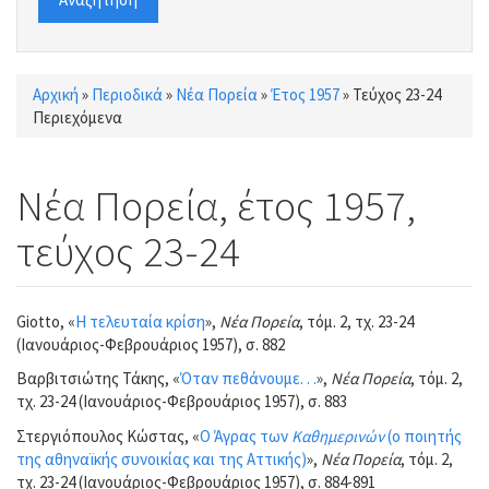
Αρχική
»
Περιοδικά
»
Νέα Πορεία
»
Έτος 1957
»
Τεύχος 23-24
Είστε εδώ
Περιεχόμενα
Νέα Πορεία, έτος 1957,
τεύχος 23-24
Giotto, «
Η τελευταία κρίση
»,
Νέα Πορεία
, τόμ. 2, τχ. 23-24
(Ιανουάριος-Φεβρουάριος 1957), σ. 882
Βαρβιτσιώτης Τάκης, «
Όταν πεθάνουμε. . .
»,
Νέα Πορεία
, τόμ. 2,
τχ. 23-24 (Ιανουάριος-Φεβρουάριος 1957), σ. 883
Στεργιόπουλος Κώστας, «
Ο Άγρας των
Καθημερινών
(ο ποιητής
της αθηναϊκής συνοικίας και της Αττικής)
»,
Νέα Πορεία
, τόμ. 2,
τχ. 23-24 (Ιανουάριος-Φεβρουάριος 1957), σ. 884-891