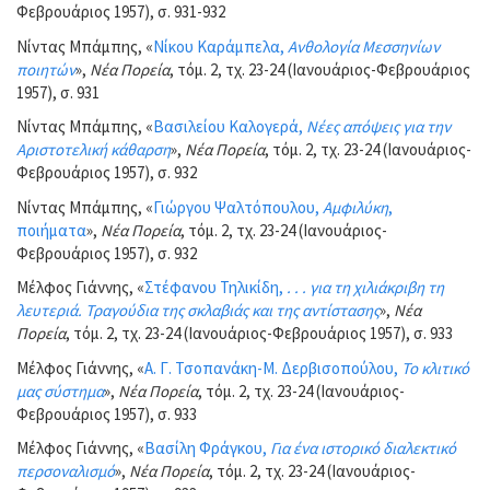
Φεβρουάριος 1957), σ. 931-932
Νίντας Μπάμπης, «
Νίκου Καράμπελα,
Ανθολογία Μεσσηνίων
ποιητών
»,
Νέα Πορεία
, τόμ. 2, τχ. 23-24 (Ιανουάριος-Φεβρουάριος
1957), σ. 931
Νίντας Μπάμπης, «
Βασιλείου Καλογερά,
Νέες απόψεις για την
Αριστοτελική κάθαρση
»,
Νέα Πορεία
, τόμ. 2, τχ. 23-24 (Ιανουάριος-
Φεβρουάριος 1957), σ. 932
Νίντας Μπάμπης, «
Γιώργου Ψαλτόπουλου,
Αμφιλύκη
,
ποιήματα
»,
Νέα Πορεία
, τόμ. 2, τχ. 23-24 (Ιανουάριος-
Φεβρουάριος 1957), σ. 932
Μέλφος Γιάννης, «
Στέφανου Τηλικίδη,
. . . για τη χιλιάκριβη τη
λευτεριά. Τραγούδια της σκλαβιάς και της αντίστασης
»,
Νέα
Πορεία
, τόμ. 2, τχ. 23-24 (Ιανουάριος-Φεβρουάριος 1957), σ. 933
Μέλφος Γιάννης, «
Α. Γ. Τσοπανάκη-Μ. Δερβισοπούλου,
Το κλιτικό
μας σύστημα
»,
Νέα Πορεία
, τόμ. 2, τχ. 23-24 (Ιανουάριος-
Φεβρουάριος 1957), σ. 933
Μέλφος Γιάννης, «
Βασίλη Φράγκου,
Για ένα ιστορικό διαλεκτικό
περσοναλισμό
»,
Νέα Πορεία
, τόμ. 2, τχ. 23-24 (Ιανουάριος-