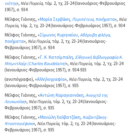
νιότης
»,
Νέα Πορεία
, τόμ. 2, τχ. 23-24 (Ιανουάριος-Φεβρουάριος
1957), σ. 934
Μέλφος Γιάννης, «
Μαρία Σερβάκη,
Περιπέτεια
, ποιήματα
»,
Νέα
Πορεία
, τόμ. 2, τχ. 23-24 (Ιανουάριος-Φεβρουάριος 1957), σ. 934
Μέλφος Γιάννης, «
Σίμωνος Κυρηναίου,
Αθόρυβη φλόγα
,
ποιήματα
»,
Νέα Πορεία
, τόμ. 2, τχ. 23-24 (Ιανουάριος-
Φεβρουάριος 1957), σ. 934
Μέλφος Γιάννης, «
Γ. Κ. Κατσίμπαλη,
Ελληνική Βιβλιογραφία Κ.
Μπωντλαίρ (Charles Baudelaire)
»,
Νέα Πορεία
, τόμ. 2, τχ. 23-24
(Ιανουάριος-Φεβρουάριος 1957), σ. 934-935
(ανυπόγραφο), «
Αλληλογραφία
»,
Νέα Πορεία
, τόμ. 2, τχ. 23-24
(Ιανουάριος-Φεβρουάριος 1957), σ. 935
Μέλφος Γιάννης, «
Αντώνη Καραγιαννάκη,
Ανοιχτά της
Λευκωσίας
»,
Νέα Πορεία
, τόμ. 2, τχ. 23-24 (Ιανουάριος-
Φεβρουάριος 1957), σ. 935
Μέλφος Γιάννης, «
Μανώλη Χαλβατζάκη,
Καζαντζάκης-
Ντοστογιέφσκι
»,
Νέα Πορεία
, τόμ. 2, τχ. 23-24 (Ιανουάριος-
Φεβρουάριος 1957), σ. 935