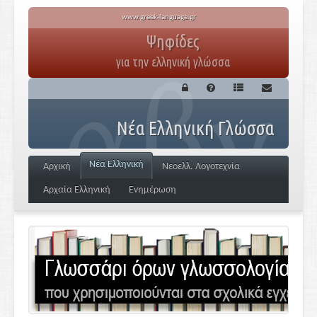
www.greek-language.gr
Ψηφίδες
για την ελληνική γλώσσα
Νέα Ελληνική Γλώσσα
Νέα Ελληνική
Αρχική
Νεοελλ. Λογοτεχνία
Αρχαία Ελληνική
Ενημέρωση