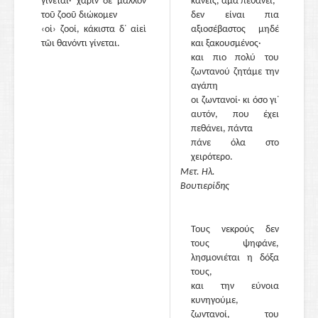
γίνεται· χάριν δὲ μᾶλλον
κανείς, άμα πεθάνει,
τοῦ ζοοῦ διώκομεν
δεν είναι πια
‹οἱ› ζοοί, κάκιστα δ᾽ αἰεὶ
αξιοσέβαστος μηδέ
τῶι θανόντι γίνεται.
και ξακουσμένος·
και πιο πολύ του
ζωντανού ζητάμε την
αγάπη
οι ζωντανοί· κι όσο γι᾽
αυτόν, που έχει
πεθάνει, πάντα
πάνε όλα στο
χειρότερο.
Μετ. Ηλ.
Βουτιερίδης
Τους νεκρούς δεν
τους ψηφάνε,
λησμονιέται η δόξα
τους,
και την εύνοια
κυνηγούμε,
ζωντανοί, του