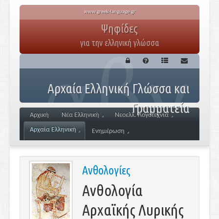
www.greek-language.gr
Ψηφίδες
για την ελληνική γλώσσα
Αρχαία Ελληνική Γλώσσα και
Γραμματεία
Αρχική
Νέα Ελληνική
Νεοελλ. Λογοτεχνία
Αρχαία Ελληνική
Ενημέρωση
Ανθολογίες
Ανθολογία
Αρχαϊκής Λυρικής