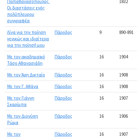
Παπαθανασόπουλος.
1832
Οι διαστάσεις ενός
πολύπλευρου
συγγραφέα
Λίγα για την ποίηση
Πάροδος
9
890-891
γενικώς και ιδιαίτερα
για την ποίησή μου
Με τον ακαδημαϊκό
Πάροδος
16
1904
Τάσο Αθανασιάδη
Με τον Άρη Δικταίο
Πάροδος
16
1908
Με τον Γ. Αθάνα
Πάροδος
16
1908
Με τον Γιάννη
Πάροδος
16
1907
Σκαρίμπα
Με τον Διονύση
Πάροδος
16
1906
Ρώμα
Με τον
Πάροδος
16
1907