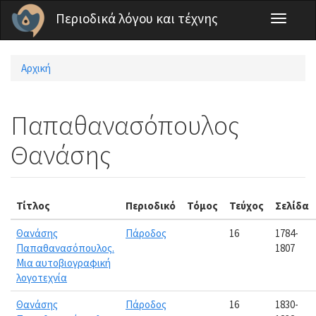
Παράκαμψη προς το κυρίως περιεχόμενο
Περιοδικά λόγου και τέχνης
Toggle
navigati
Αρχική
Είστε εδώ
Παπαθανασόπουλος
Θανάσης
Τίτλος
Περιοδικό
Τόμος
Τεύχος
Σελίδα
Θανάσης
Πάροδος
16
1784-
Παπαθανασόπουλος.
1807
Μια αυτοβιογραφική
λογοτεχνία
Θανάσης
Πάροδος
16
1830-