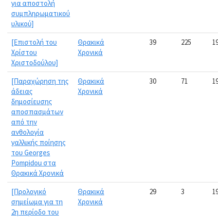
για αποστολή
συμπληρωματικού
υλικού]
[Επιστολή του
Θρακικά
39
225
1
Χρίστου
Χρονικά
Χριστοδούλου]
[Παραχώρηση της
Θρακικά
30
71
1
άδειας
Χρονικά
δημοσίευσης
αποσπασμάτων
από την
ανθολογία
γαλλικής ποίησης
του Georges
Pompidou στα
Θρακικά Χρονικά
[Προλογικό
Θρακικά
29
3
1
σημείωμα για τη
Χρονικά
2η περίοδο του