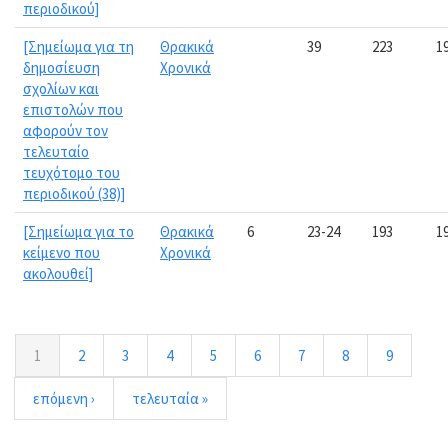
περιοδικού]
[Σημείωμα για τη
Θρακικά
39
223
1
δημοσίευση
Χρονικά
σχολίων και
επιστολών που
αφορούν τον
τελευταίο
τευχότομο του
περιοδικού (38)]
[Σημείωμα για το
Θρακικά
6
23-24
193
1
κείμενο που
Χρονικά
ακολουθεί]
1
2
3
4
5
6
7
8
9
επόμενη ›
τελευταία »