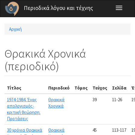
Παράκαμψη προς το κυρίως περιεχόμενο
Περιοδικά λόγου και τέχνης
Toggle
navigati
Αρχική
Είστε εδώ
Θρακικά Χρονικά
(περιοδικό)
Τίτλος
Περιοδικό
Τόμος
Τεύχος
Σελίδα
Έ
1974-1984. Ένας
Θρακικά
39
11-26
1
απολογισμός-
Χρονικά
κριτική θεώρηση.
Προτάσεις
30 χρόνια Θρακικά
Θρακικά
45
113-117
1