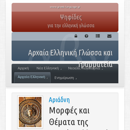
www.greek-language.gr
Ψηφίδες
για την ελληνική γλώσσα
Αρχαία Ελληνική Γλώσσα και
Γραμματεία
Αρχική
Νέα Ελληνική
Νεοελλ. Λογοτεχνία
Αρχαία Ελληνική
Ενημέρωση
Αριάδνη
Μορφές και
Θέματα της