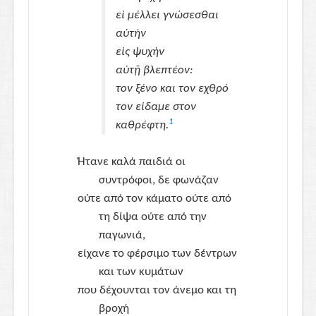
εἰ μέλλει γνώσεσθαι
αὑτὴν
εἰς ψυχὴν
αὐτῇ βλεπτέον:
τον ξένο και τον εχθρό
τον είδαμε στον
1
καθρέφτη.
Ήτανε καλά παιδιά οι
συντρόφοι, δε φωνάζαν
ούτε από τον κάματο ούτε από
τη δίψα ούτε από την
παγωνιά,
είχανε το φέρσιμο των δέντρων
και των κυμάτων
που δέχουνται τον άνεμο και τη
βροχή