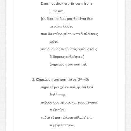
Dans nos deux esprits ces miroirs
jumeaux.
[Οι δυο καρδιές μας θα είναι δυο
μεγάλες δάδες
που θα καθρεφτίσουν τα διπλά τους
φώτα
στα δυο μας πνεύματα, αυτούς τους
δίδυμους καθρέφτες.]
(σημείωση του ποιητή).
2. (Σημείωση του ποιητή) στ. 39–40:
σῆμά τέ μοι χεῦαι πολιῆς ἐπὶ θινὶ
θαλάσσης,
ἀνδρὸς δυστήνοιο, καὶ ἐσσομένοισι
πυθέσθαι·
ταῦτά τέ μοι τελέσαι πῆξαί τ’ ἐπὶ
τύμβῳ ἐρετμόν,