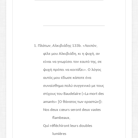
1. Πλάτων,
Αλκιβιάδης
133b. «Λοιπόν,
φίλε μου Αλκιβιάδη, κι η ψυχή, αν
είναι να γνωρίσει τον εαυτό της, σε
ψυχή πρέπει να κοιτάξει». Ο λόγος
αυτός μου έδωσε κάποτε ένα
συναίσθημα πολύ συγγενικό με τους
στίχους του Baudelaire («La mort des
amants» [Ο θάνατος των εραστών]):
Nos deux cœurs seront deux vastes
flambeaux,
Qui réfléchiront leurs doubles
lumières