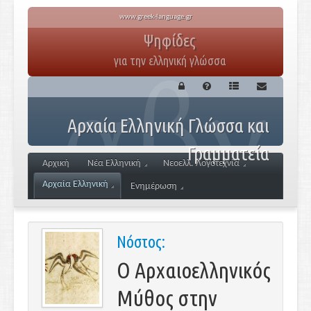
www.greek-language.gr
Ψηφίδες
για την ελληνική γλώσσα
Αρχαία Ελληνική Γλώσσα και
Γραμματεία
Αρχική
Νέα Ελληνική
Νεοελλ. Λογοτεχνία
Αρχαία Ελληνική
Ενημέρωση
Νόστος:
Ο Αρχαιοελληνικός
Μύθος στην