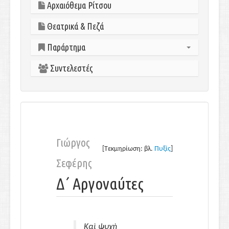
Αρχαιόθεμα Ρίτσου
Θεατρικά & Πεζά
Παράρτημα
Συντελεστές
Εισαγωγικά σημειώματα
Μελέτες-Ειδικά θέματα
Βιβλιογραφία-Δικτυογραφία
Γιώργος
[Τεκμηρίωση: βλ.
Πυξίς
]
Σεφέρης
Δ΄ Αργοναύτες
Καὶ ψυχὴ