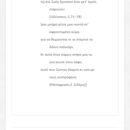
τῷ καὶ ζωὸς ἔρεσσον ἐὼν μετ’ ἐμοῖς
ἑτάροισιν.
(
Οδύσσεια
, λ 75–78)
[και μνήμα χτίσε μου κοντά στ’
αφροντυμένο κύμα,
για να θυμούνται κι οι στερνοί το
δόλιο παλικάρι.
Κι αυτά όταν κάμεις στήσε μου κι
ένα κουπί στον τάφο,
αυτό που ζώντας έλαμνα κι εγώ με
τους συντρόφους.
(Μετάφραση Ζ. Σιδέρη)]