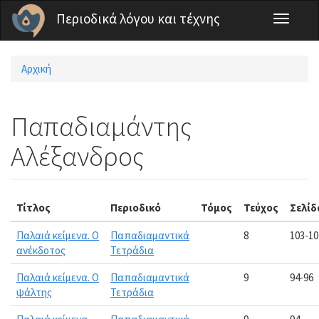
Παράκαμψη προς το κυρίως περιεχόμενο
Περιοδικά λόγου και τέχνης
Toggle
navigati
Αρχική
Είστε εδώ
Παπαδιαμάντης
Αλέξανδρος
Τίτλος
Περιοδικό
Τόμος
Τεύχος
Σελίδ
Παλαιά κείμενα. Ο
Παπαδιαμαντικά
8
103-10
ανέκδοτος
Τετράδια
Παλαιά κείμενα. Ο
Παπαδιαμαντικά
9
94-96
ψάλτης
Τετράδια