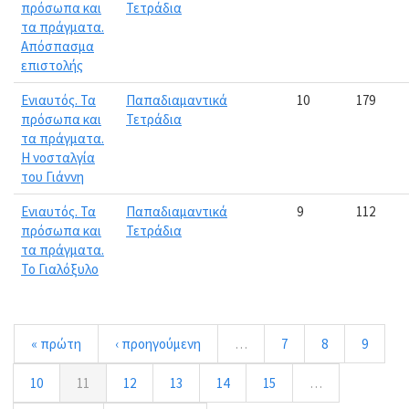
πρόσωπα και
Τετράδια
τα πράγματα.
Απόσπασμα
επιστολής
Ενιαυτός. Τα
Παπαδιαμαντικά
10
179
πρόσωπα και
Τετράδια
τα πράγματα.
Η νοσταλγία
του Γιάννη
Ενιαυτός. Τα
Παπαδιαμαντικά
9
112
πρόσωπα και
Τετράδια
τα πράγματα.
Το Γιαλόξυλο
« πρώτη
‹ προηγούμενη
…
7
8
9
10
11
12
13
14
15
…