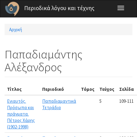
Παράκαμψη προς το κυρίως περιεχόμενο
Περιοδικά λόγου και τέχνης
Toggle
navigati
Αρχική
Είστε εδώ
Παπαδιαμάντης
Αλέξανδρος
Τίτλος
Περιοδικό
Τόμος
Τεύχος
Σελίδα
Ενιαυτός.
Παπαδιαμαντικά
5
109-111
Πρόσωπα και
Τετράδια
πράγματα.
Πέτρος Χάρης
(1902-1998)