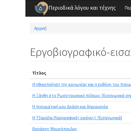
Παράκαμψη προς το κυρίως περιεχόμενο
Περιοδικά λόγου και τέχνης
Πε
Αρχική
Είστε εδώ
Εργοβιογραφικό-εισ
Τίτλος
Η ηθικοποίηση της κοινωνίας και η ευθύνη του πνε
Η Ξάνθη στο Ρωσοτουρκικό πόλεμο. [Εισαγωγικό ση
Η πνευματική μου δράση και δημιουργία
Η Τζαμάλα (Λαογραφικές εικόνες). [Εισαγωγικά]
Θανάσης Μουσόπουλος