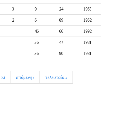
3
9
24
1963
2
6
89
1962
46
66
1992
36
47
1981
36
90
1981
23
επόμενη ›
τελευταία »