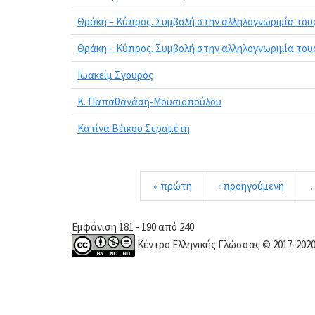
Θράκη – Κύπρος. Συμβολή στην αλληλογνωριμία τους
Θράκη – Κύπρος. Συμβολή στην αλληλογνωριμία τους
Ιωακείμ Σγουρός
Κ. Παπαθανάση-Μουσιοπούλου
Κατίνα Βέικου Σεραμέτη
« πρώτη
‹ προηγούμενη
Εμφάνιση 181 - 190 από 240
Κέντρο Ελληνικής Γλώσσας © 2017-202