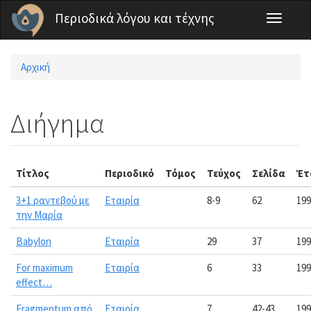
Παράκαμψη προς το κυρίως περιεχόμενο
Περιοδικά λόγου και τέχνης
Toggle
navigati
Αρχική
Είστε εδώ
Διήγημα
Τίτλος
Περιοδικό
Τόμος
Τεύχος
Σελίδα
Έτ
3+1 ραντεβού με
Εταιρία
8-9
62
199
την Μαρία
Babylon
Εταιρία
29
37
199
For maximum
Εταιρία
6
33
199
effect…
Fragmentum από
Εταιρία
7
42-43
199