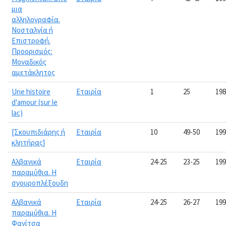
μια
αλληλογραφία.
Νοσταλγία ή
Επιστροφή.
Προορισμός:
Μοναδικός
αμετάκλητος
Une histoire
Εταιρία
1
25
198
d'amour (sur le
lac)
[Σκουπιδιάρης ή
Εταιρία
10
49-50
199
κλητήρας]
Αλβανικά
Εταιρία
24-25
23-25
199
παραμύθια. Η
σγουροπλέξουδη
Αλβανικά
Εταιρία
24-25
26-27
199
παραμύθια. Η
Φανίτσα