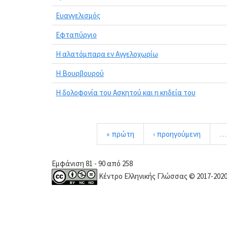
Ευαγγελισμός
Εφταπύργιο
Η αλατόμπαρα εν Αγγελοχωρίω
Η Βουρβουρού
Η δολοφονία του Ασκητού και η κηδεία του
« πρώτη
‹ προηγούμενη
…
Εμφάνιση 81 - 90 από 258
Κέντρο Ελληνικής Γλώσσας © 2017-202