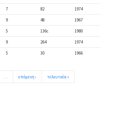
7
82
1974
9
48
1967
5
136c
1980
9
264
1974
5
30
1966
…
επόμενη ›
τελευταία »