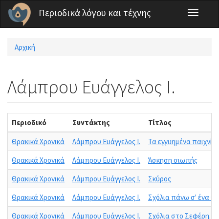
Παράκαμψη προς το κυρίως περιεχόμενο
Περιοδικά λόγου και τέχνης
Toggle
navigati
Αρχική
Είστε εδώ
Λάμπρου Ευάγγελος Ι.
Περιοδικό
Συντάκτης
Τίτλος
Θρακικά Χρονικά
Λάμπρου Ευάγγελος Ι.
Τα εγγυημένα παιχνίδ
Θρακικά Χρονικά
Λάμπρου Ευάγγελος Ι.
Άσκηση σιωπής
Θρακικά Χρονικά
Λάμπρου Ευάγγελος Ι.
Σκύρος
Θρακικά Χρονικά
Λάμπρου Ευάγγελος Ι.
Σχόλια πάνω σ' ένα θ
Θρακικά Χρονικά
Λάμπρου Ευάγγελος Ι.
Σχόλια στο Σεφέρη. Δ