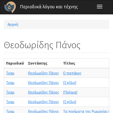
Παράκαμψη προς το κυρίως περιεχόμενο
Περιοδικά λόγου και τέχνης
Toggle
navigati
Αρχική
Είστε εδώ
Θεοδωρίδης Πάνος
Περιοδικό
Συντάκτης
Τίτλος
Τραμ
Θεοδωρίδης Πάνος
Ο παπάκος
Τραμ
Θεοδωρίδης Πάνος
[Σχέδιο]
Τραμ
Θεοδωρίδης Πάνος
[Ποίημα]
Τραμ
Θεοδωρίδης Πάνος
[Σχέδιο]
Τραμ
Θεοδωρίδης Πάνος
Τα ποιήματα της Ρωμανίας (19