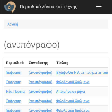
Παράκαμψη προς το κυρίως περιεχόμενο
Περιοδικά λόγου και τέχνης
Toggle
navigati
Αρχική
Είστε εδώ
(ανυπόγραφο)
Περιοδικό
Συντάκτης
Τίτλος
Έκφραση
(ανυπόγραφο)
Εξώφυλλα Ν.Α. με ποιήματα του Κ
Έκφραση
(ανυπόγραφο)
Φιλολογικά δρώμενα
Νέα Πορεία
(ανυπόγραφο)
Από μήνα σε μήνα
Έκφραση
(ανυπόγραφο)
Φιλολογικά δρώμενα
Έκφραση
(ανυπόγραφο)
Φιλολογικά δρώμενα